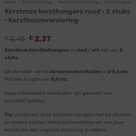
Home
/
Kerstversiering
/
Kerstboomversiering
/
Kersthangers
Kerstman kersthangers rood · 2 stuks
· Kerstboomversiering
Oorspronkelijke
Huidige
€
5,45
€
2,37
prijs
prijs
Kerstman kerstbalhangers
in
rood / wit
, set van
2
was:
is:
stuks
.
€ 5,45.
€ 2,37.
De diameter van de
kerstman kerstballen
is
Ø 5,5 cm
.
Met een hoogte van
8,5 cm
.
Deze onbreekbare kerstballen zijn gemaakt van
kunststof (plastic).
Tip:
combineer deze kerstman hangers met kerstballen
en andere soorten kerstboomversiering om van jouw
kerstboom een originele versiering te maken.