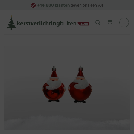
Skip
+14.800 klanten
geven ons een 9,4
to
content