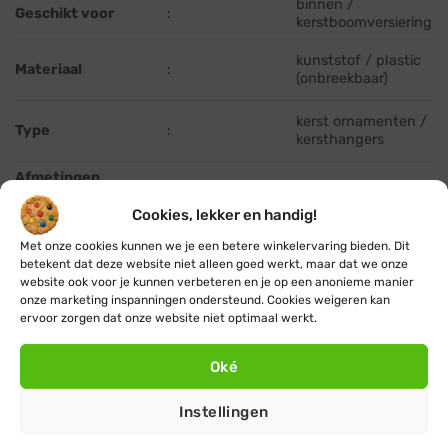
binnen /
Geschikt voor
:
kerstboomversiering
kunststof / plastic
Materiaal
:
(onbreekbaar)
kerst ornamenten /
Type
:
kersthangers
Afmetingen
diameter en
:
Ø 5,5 cm, 8,5 cm
hoogte (cm)
Cookies, lekker en handig!
Met onze cookies kunnen we je een betere winkelervaring bieden. Dit
Staand of hangend
:
hangend
betekent dat deze website niet alleen goed werkt, maar dat we onze
website ook voor je kunnen verbeteren en je op een anonieme manier
onze marketing inspanningen ondersteund. Cookies weigeren kan
ervoor zorgen dat onze website niet optimaal werkt.
Oké
Instellingen
Gratis
of lage (€ 3,95) verzendkosten