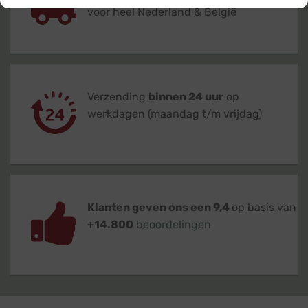
voor heel Nederland & België
Verzending
binnen 24 uur
op
werkdagen (maandag t/m vrijdag)
Klanten geven ons een 9,4
op basis van
+14.800
beoordelingen