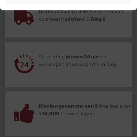
Gratis
of lage (€ 3,95) verzendkosten
voor heel Nederland & België
Verzending
binnen 24 uur
op
werkdagen (maandag t/m vrijdag)
Klanten geven ons een 9,4
op basis van
+14.800
beoordelingen