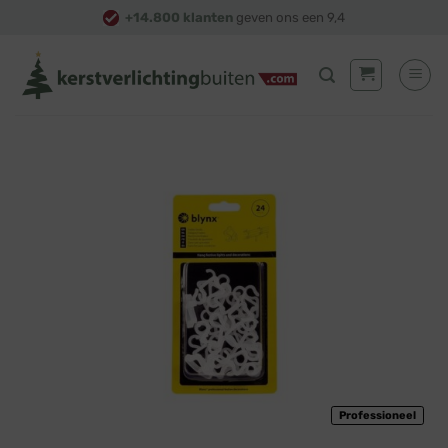
Skip
+14.800 klanten
geven ons een 9,4
to
content
Professioneel