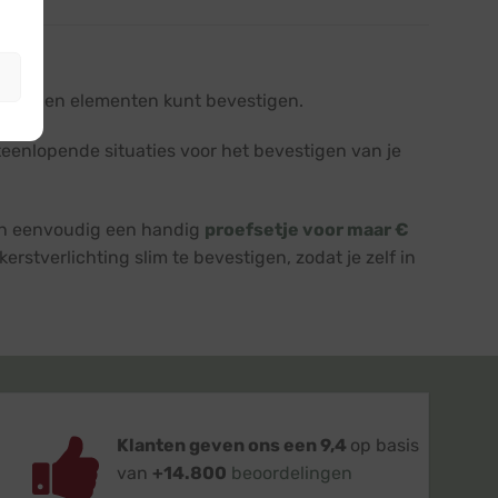
vlakken en elementen kunt bevestigen.
iteenlopende situaties voor het bevestigen van je
 dan eenvoudig een handig
proefsetje voor maar €
kerstverlichting slim te bevestigen, zodat je zelf in
Klanten geven ons een 9,4
op basis
van
+14.800
beoordelingen