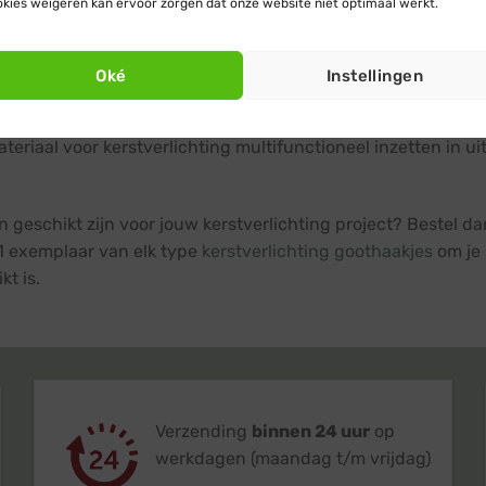
kies weigeren kan ervoor zorgen dat onze website niet optimaal werkt.
Beschrijving
Oké
Instellingen
eit, waarmee je je kerstverlichting veilig aan allerlei opper
ateriaal voor kerstverlichting multifunctioneel inzetten in u
ken geschikt zijn voor jouw kerstverlichting project? Bestel
it 1 exemplaar van elk type
kerstverlichting goothaakjes
om je 
t is.
Verzending
binnen 24 uur
op
werkdagen (maandag t/m vrijdag)