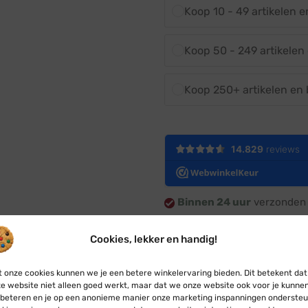
Koop 10 - 49 artikelen 
Koop 50 - 249 artikelen
Koop 250+ artikelen en
Binnen 24 uur
verzonden 
Gratis verzending
vanaf 
Cookies, lekker en handig!
Automatisch korting
bij 
30 dagen bedenktijd en 2 j
 onze cookies kunnen we je een betere winkelervaring bieden. Dit betekent dat
e website niet alleen goed werkt, maar dat we onze website ook voor je kunne
beteren en je op een anonieme manier onze marketing inspanningen ondersteu