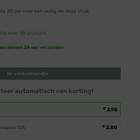
e 30 cm voor een veilig en mooi strak
atie over dit product
gen binnen 24 uur verzonden
8 x 3 cm · Type 6 aantal
In winkelmandje
iteer automatisch van korting!
€
2,95
€
 bespaar 5%
2,80