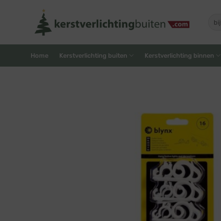
Skip
to
Zoe
naar
content
Home
Kerstverlichting buiten
Kerstverlichting binnen