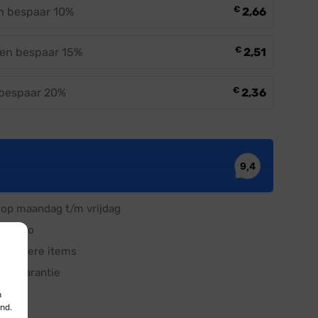
€
en bespaar 10%
2,66
€
 en bespaar 15%
2,51
€
 bespaar 20%
2,36
op maandag t/m vrijdag
50 euro
meerdere items
aar garantie
n
nd.