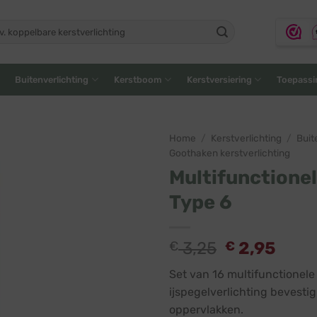
ken
:
Buitenverlichting
Kerstboom
Kerstversiering
Toepassi
Home
/
Kerstverlichting
/
Buit
Goothaken kerstverlichting
Multifunctionel
Type 6
€
3,25
€
2,95
Set van 16 multifunctionele
ijspegelverlichting bevesti
oppervlakken.