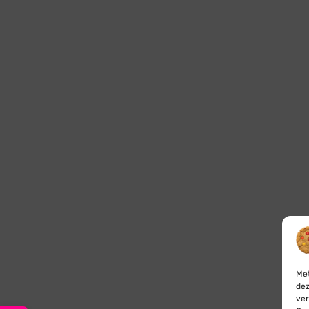
Met
dez
ver