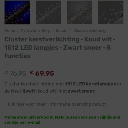
Home
/
Kerstverlichting
/
Buiten
/
Clusterverlichting
Cluster kerstverlichting · Koud wit ·
1512 LED lampjes · Zwart snoer · 8
functies
Oorspronkelijke
Huidige
€
76,95
€
69,95
prijs
prijs
Cluster kerstverlichting met
1512 LED kerstlampjes
in
was:
is:
de kleur
ijswit
(koud wit) met
zwart snoer
.
€ 76,95.
€ 69,95.
> Klik hier voor meer informatie over dit product
Momenteel uitverkocht. Meld je aan voor een vrijblijvend
seintje per e-mail