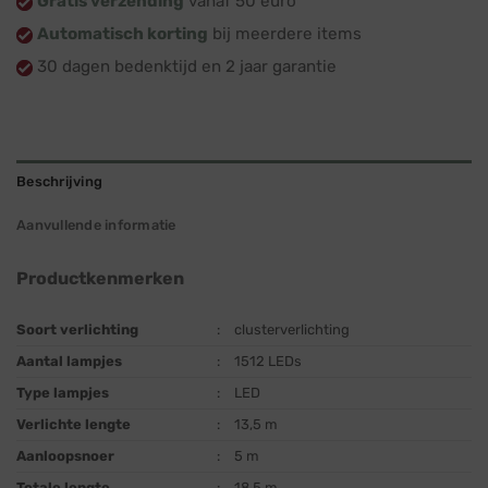
Gratis verzending
vanaf 50 euro
Automatisch korting
bij meerdere items
30 dagen bedenktijd en 2 jaar garantie
Beschrijving
Aanvullende informatie
Productkenmerken
Soort verlichting
:
clusterverlichting
Aantal lampjes
:
1512 LEDs
Type lampjes
:
LED
Verlichte lengte
:
13,5 m
Aanloopsnoer
:
5 m
Totale lengte
:
18,5 m