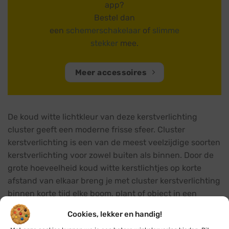
app?
Bestel dan
een
schemerschakelaar
of
slimme
stekker
mee.
Meer accessoires
De koud witte lichtkleur van deze kerstverlichting
cluster geeft een moderne frisse sfeer. Cluster
kerstverlichting is een van de meest veelzijdige soorten
kerstverlichting voor zowel buiten als binnen. Door de
grote hoeveelheid koud witte kerstlichtjes op korte
afstand van elkaar breng je met cluster kerstverlichting
binnen korte tijd elke boom, plant of object in een
magische kerstsfeer. Deze hoge kwaliteit cluster
Cookies, lekker en handig!
kerstverlichting met 1512 cluster kerstlichtjes is zowel