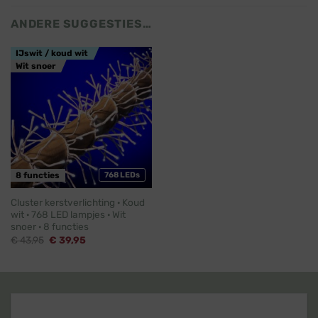
ANDERE SUGGESTIES…
IJswit / koud wit
Wit snoer
8 functies
768 LEDs
Cluster kerstverlichting · Koud
wit · 768 LED lampjes · Wit
snoer · 8 functies
Oorspronkelijke
Huidige
€
43,95
€
39,95
prijs
prijs
was:
is:
€ 43,95.
€ 39,95.