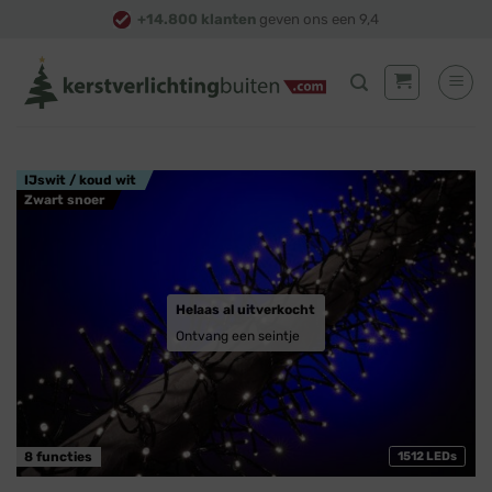
Skip
+14.800 klanten
geven ons een 9,4
to
content
IJswit / koud wit
Zwart snoer
Helaas al uitverkocht
Ontvang een seintje
8 functies
1512 LEDs