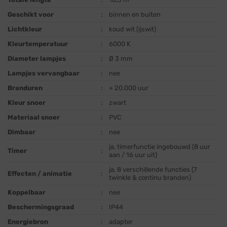
Geschikt voor
:
binnen en buiten
Lichtkleur
:
koud wit (ijswit)
Kleurtemperatuur
:
6000 K
Diameter lampjes
:
Ø 3 mm
Lampjes vervangbaar
:
nee
Branduren
:
+ 20.000 uur
Kleur snoer
:
zwart
Materiaal snoer
:
PVC
Dimbaar
:
nee
ja, timerfunctie ingebouwd (8 uur
Timer
:
aan / 16 uur uit)
ja, 8 verschillende functies (7
Effecten / animatie
:
twinkle & continu branden)
Koppelbaar
:
nee
Beschermingsgraad
:
IP44
Energiebron
:
adapter