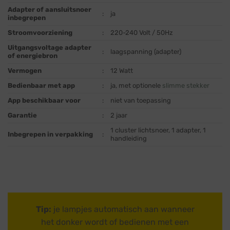
Adapter of aansluitsnoer
:
ja
inbegrepen
Stroomvoorziening
:
220-240 Volt / 50Hz
Uitgangsvoltage adapter
:
laagspanning (adapter)
of energiebron
Vermogen
:
12 Watt
Bedienbaar met app
:
ja, met optionele
slimme stekker
App beschikbaar voor
:
niet van toepassing
Garantie
:
2 jaar
1 cluster lichtsnoer, 1 adapter, 1
Inbegrepen in verpakking
:
handleiding
Tip:
je lampjes automatisch aan wanneer
het donker wordt of bedienen met een