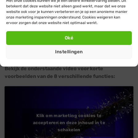
Met onze cookies kunnen we je een betere winkelervaring bieden. Dit
buiten als binnen te gebruiken en leent zich door de
betekent dat deze website niet alleen goed werkt, maar dat we onze
flexibele eigenschappen voor vele creatieve kerst
website ook voor je kunnen verbeteren en je op een anonieme manier
toepassingen.
onze marketing inspanningen ondersteund. Cookies weigeren kan
ervoor zorgen dat onze website niet optimaal werkt.
Deze ijswitte cluster verlichting beschikt naast de
Oké
functie continu branden (normaal branden zonder
onderbreking), over 7 verschillende twinkle-functies die
Instellingen
je naar eigen wens kunt instellen.
Bekijk de onderstaande video voor korte
voorbeelden van de 8 verschillende functies:
Klik om marketing cookies te
accepteren en deze inhoud in te
schakelen