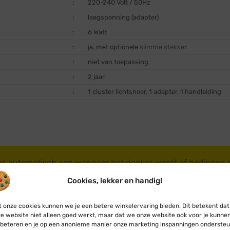
:
220-240 Volt / 50Hz
:
laagspanning (adapter)
:
6 Watt
:
ja, met optionele
slimme stekker
:
niet van toepassing
:
2 jaar
:
1 cluster lichtsnoer, 1 adapter, 1 handleiding
es automatisch aan wanneer het donker wordt of bedienen
Bestel dan een
schemerschakelaar
of
slimme stekker
mee.
Cookies, lekker en handig!
Meer accessoires
 onze cookies kunnen we je een betere winkelervaring bieden. Dit betekent dat
e website niet alleen goed werkt, maar dat we onze website ook voor je kunne
beteren en je op een anonieme manier onze marketing inspanningen ondersteu