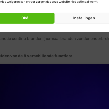
kies weigeren kan ervoor zorgen dat onze website niet optimaal werkt.
luster geeft een moderne frisse sfeer. Cluster kerstverlichti
de grote hoeveelheid koud witte kerstlichtjes op korte afsta
Oké
Instellingen
agische kerstsfeer. Deze hoge kwaliteit cluster kerstverlicht
e eigenschappen voor vele creatieve kerst toepassingen.
 functie continu branden (normaal branden zonder onderbrekin
lden van de 8 verschillende functies: