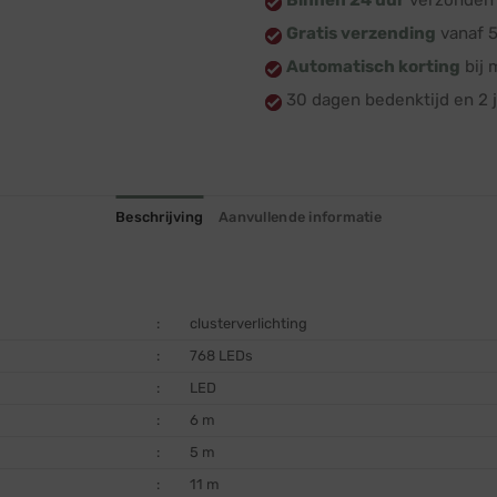
Binnen 24 uur
verzonden 
Gratis verzending
vanaf 
Automatisch korting
bij 
30 dagen bedenktijd en 2 j
Beschrijving
Aanvullende informatie
:
clusterverlichting
:
768 LEDs
:
LED
:
6 m
:
5 m
:
11 m