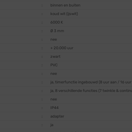
:
binnen en buiten
:
koud wit (ijswit)
:
6000 K
:
Ø 3 mm
:
nee
:
+ 20.000 uur
:
zwart
:
PVC
:
nee
:
ja, timerfunctie ingebouwd (8 uur aan / 16 uur 
:
ja, 8 verschillende functies (7 twinkle & conti
:
nee
:
IP44
:
adapter
:
ja