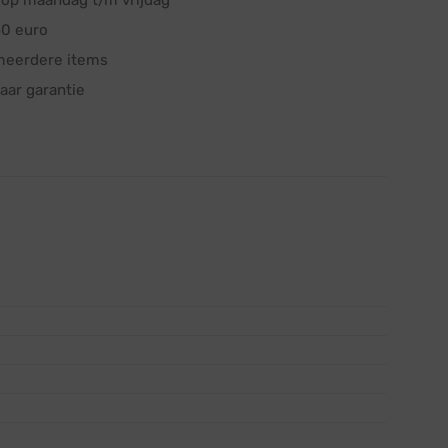
op maandag t/m vrijdag
50 euro
meerdere items
aar garantie