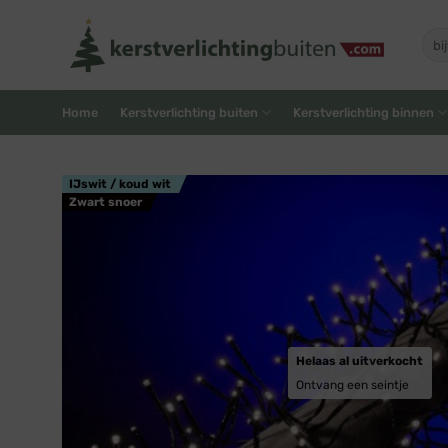
Skip
to
Zoe
naar
content
Home
Kerstverlichting buiten
Kerstverlichting binnen
IJswit / koud wit
Zwart snoer
Helaas al uitverkocht
Ontvang een seintje