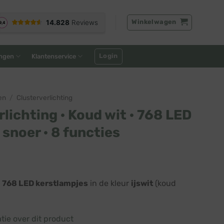
Winkelwagen
Login
ngen
Klantenservice
en
/
Clusterverlichting
rlichting · Koud wit · 768 LED
 snoer · 8 functies
elijke
idige
js
t
768 LED kerstlampjes
in de kleur
ijswit
(koud
37,95.
atie over dit product