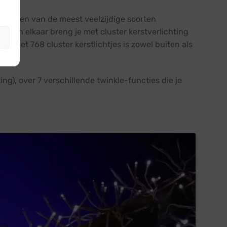
ng is een van de meest veelzijdige soorten
nd van elkaar breng je met cluster kerstverlichting
ing met 768 cluster kerstlichtjes is zowel buiten als
g), over 7 verschillende twinkle-functies die je