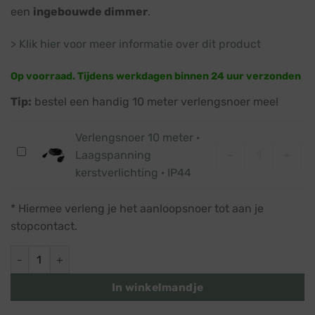
een
ingebouwde dimmer
.
> Klik hier voor meer informatie over dit product
Op voorraad. Tijdens werkdagen binnen 24 uur verzonden
Tip:
bestel een handig 10 meter verlengsnoer mee!
Verlengsnoer 10 meter ·
Verlengsnoer 
Verlengsnoer
-
+
Laagspanning
10
kerstverlichting · IP44
meter
·
* Hiermee verleng je het aanloopsnoer tot aan je
Laagspanning
stopcontact.
kerstverlichting
·
Kerstverlichting LED · Klassiek warm wit · Zwart snoer · 80 l
IP44
In winkelmandje