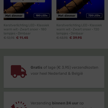
Met dimmer
180 LEDs
Met dimmer
720 LEDs
Kerstverlichting LED · Klassiek
Kerstverlichting LED · Klassiek
warm wit · Zwart snoer · 180
warm wit · Zwart snoer · 720
lampjes · Dimbaar
lampjes · Dimbaar
Oorspronkelijke
Huidige
Oorspronkelijke
Huidige
€
12,95
€
11,45
€
43,95
€
39,95
prijs
prijs
prijs
prijs
was:
is:
was:
is:
€ 12,95.
€ 11,45.
€ 43,95.
€ 39,95.
Gratis
of lage (€ 3,95) verzendkosten
voor heel Nederland & België
Verzending
binnen 24 uur
op