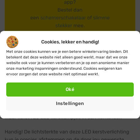
app?
Bestel dan
een
schemerschakelaar
of
slimme
stekker
mee.
Cookies, lekker en handig!
Meer accessoires
Met onze cookies kunnen we je een betere winkelervaring bieden. Dit
betekent dat deze website niet alleen goed werkt, maar dat we onze
website ook voor je kunnen verbeteren en je op een anonieme manier
onze marketing inspanningen ondersteund. Cookies weigeren kan
Met deze sfeervolle en energiezuinige
ervoor zorgen dat onze website niet optimaal werkt.
LED kerstverlichting met 80 kerstlampjes, verlicht je
eenvoudig struiken, bomen of andere objecten. Je kunt
Oké
deze LED kerstverlichting veilig buiten en binnen
gebruiken. Dit type kerstverlichting LED in klassiek
Instellingen
warm wit, is verkrijgbaar in verschillende lengtes tot
maar liefst 720 LED kerstlampjes in één lichtsnoer.
Handig! De lichtsterkte van deze LED kerstverlichting
kun je precies afstemmen op de door jou gewenste