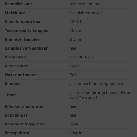
Geschikt voor
:
binnen en buiten
Lichtkleur
:
klassiek warm wit
Kleurtemperatuur
:
2200 K
Tussenruimte lampjes
:
7,5 cm
Diameter lampjes
:
Ø 3 mm
Lampjes vervangbaar
:
nee
Branduren
:
+ 20.000 uur
Kleur snoer
:
zwart
Materiaal snoer
:
PVC
Dimbaar
:
ja, dimmerfunctie ingebouwd
ja, timerfunctie ingebouwd (8 uur
Timer
:
aan / 16 uur uit)
Effecten / animatie
:
nee
Koppelbaar
:
nee
Beschermingsgraad
:
IP44
Energiebron
:
adapter