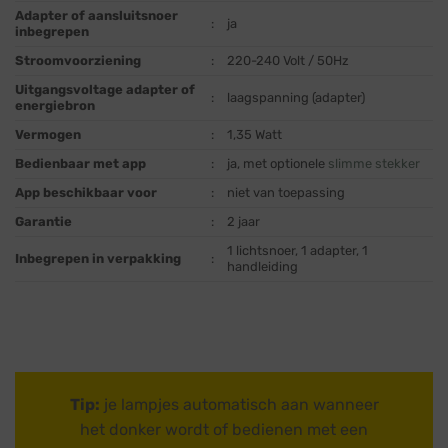
Adapter of aansluitsnoer
:
ja
inbegrepen
Stroomvoorziening
:
220-240 Volt / 50Hz
Uitgangsvoltage adapter of
:
laagspanning (adapter)
energiebron
Vermogen
:
1,35 Watt
Bedienbaar met app
:
ja, met optionele
slimme stekker
App beschikbaar voor
:
niet van toepassing
Garantie
:
2 jaar
1 lichtsnoer, 1 adapter, 1
Inbegrepen in verpakking
:
handleiding
Tip:
je lampjes automatisch aan wanneer
het donker wordt of bedienen met een