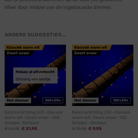
sfeer door middel van de ingebouwde dimmer.
ANDERE SUGGESTIES…
Klassiek warm wit
Klassiek warm wit
Zwart snoer
Zwart snoer
Helaas al uitverkocht
Ontvang een seintje
Met dimmer
360 LEDs
Met dimmer
120 LEDs
Kerstverlichting LED · Klassiek
Kerstverlichting LED · Klassiek
warm wit · Zwart snoer · 360
warm wit · Zwart snoer · 120
lampjes · Dimbaar
lampjes · Dimbaar
Oorspronkelijke
Huidige
Oorspronkelijke
Huidige
€
24,45
€
21,95
€
10,95
€
9,95
prijs
prijs
prijs
prijs
was:
is:
was:
is: