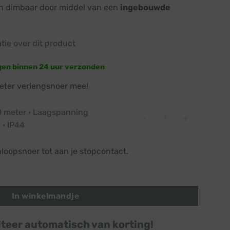
jn dimbaar door middel van een
ingebouwde
atie over dit product
gen binnen 24 uur verzonden
eter verlengsnoer mee!
0 meter · Laagspanning
Verlengsnoer 10 mete
-
+
 · IP44
nloopsnoer tot aan je stopcontact.
old · Zwart snoer · 240 lampjes · Dimbaar aantal
In winkelmandje
iteer automatisch van korting!