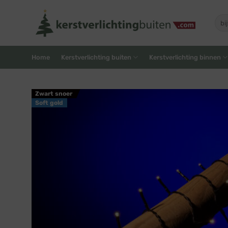
Skip
to
Zoe
naar
content
Home
Kerstverlichting buiten
Kerstverlichting binnen
Zwart snoer
Soft gold