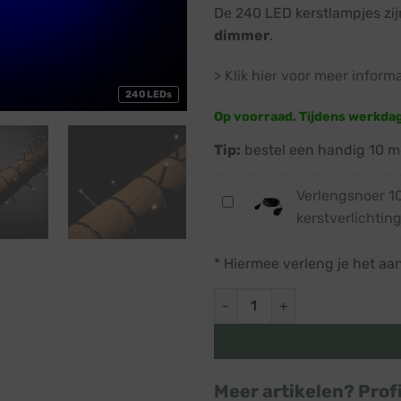
De 240 LED kerstlampjes zi
dimmer
.
> Klik hier voor meer inform
240 LEDs
Op voorraad. Tijdens werkda
Tip:
bestel een handig 10 m
Verlengsnoer 1
Verlengsnoer
kerstverlichting
10
meter
* Hiermee verleng je het aa
·
Laagspanning
Kerstverlichting LED · Soft g
kerstverlichting
·
IP44
Meer artikelen? Prof