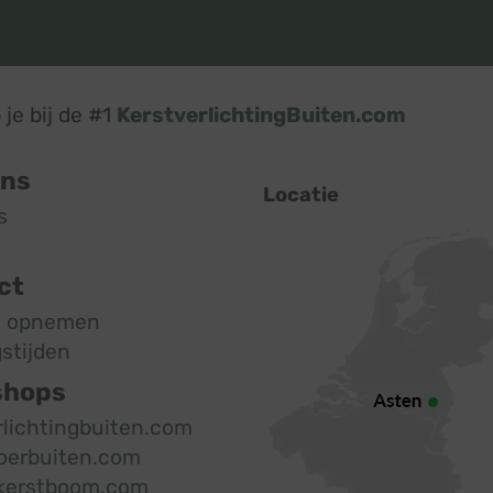
je bij de #1
KerstverlichtingBuiten.com
ons
Locatie
s
ct
t opnemen
stijden
shops
rlichtingbuiten.com
oerbuiten.com
kerstboom.com