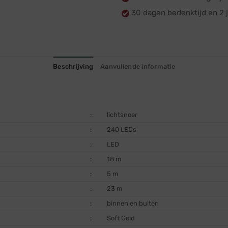
30 dagen bedenktijd en 2 j
Beschrijving
Aanvullende informatie
:
lichtsnoer
:
240 LEDs
:
LED
:
18 m
:
5 m
:
23 m
:
binnen en buiten
:
Soft Gold