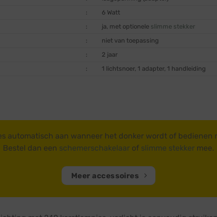
:
6 Watt
:
ja, met optionele
slimme stekker
:
niet van toepassing
:
2 jaar
:
1 lichtsnoer, 1 adapter, 1 handleiding
es automatisch aan wanneer het donker wordt of bedienen
Bestel dan een
schemerschakelaar
of
slimme stekker
mee.
Meer accessoires