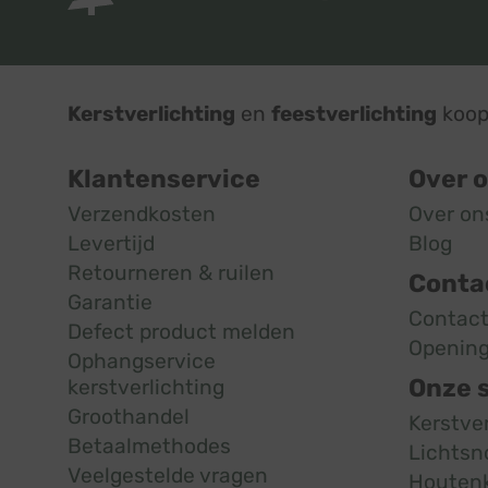
Kerstverlichting
en
feestverlichting
koop 
Klantenservice
Over 
Verzendkosten
Over on
Levertijd
Blog
Retourneren & ruilen
Conta
Garantie
Contac
Defect product melden
Opening
Ophangservice
Onze 
kerstverlichting
Groothandel
Kerstve
Betaalmethodes
Lichtsn
Veelgestelde vragen
Houten