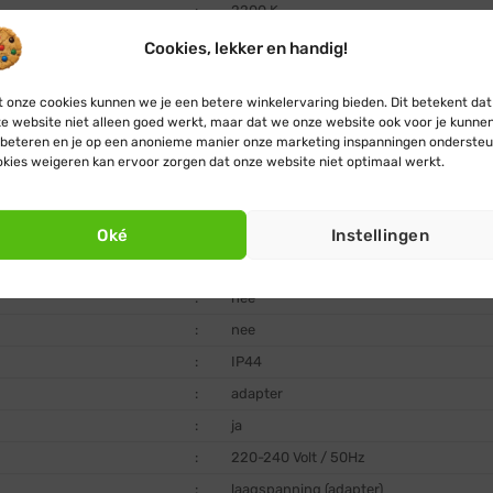
:
2200 K
:
7,5 cm
Cookies, lekker en handig!
:
Ø 3 mm
 onze cookies kunnen we je een betere winkelervaring bieden. Dit betekent dat
:
nee
e website niet alleen goed werkt, maar dat we onze website ook voor je kunne
:
+ 20.000 uur
beteren en je op een anonieme manier onze marketing inspanningen ondersteu
kies weigeren kan ervoor zorgen dat onze website niet optimaal werkt.
:
zwart
:
PVC
Oké
Instellingen
:
ja, dimmerfunctie ingebouwd
:
ja, timerfunctie ingebouwd (8 uur aan / 
:
nee
:
nee
:
IP44
:
adapter
:
ja
:
220-240 Volt / 50Hz
:
laagspanning (adapter)