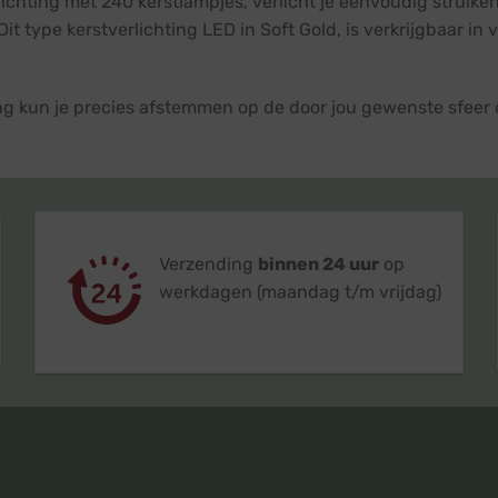
lichting met 240 kerstlampjes, verlicht je eenvoudig struik
it type kerstverlichting LED in Soft Gold, is verkrijgbaar in 
ting kun je precies afstemmen op de door jou gewenste sfee
Verzending
binnen 24 uur
op
werkdagen (maandag t/m vrijdag)