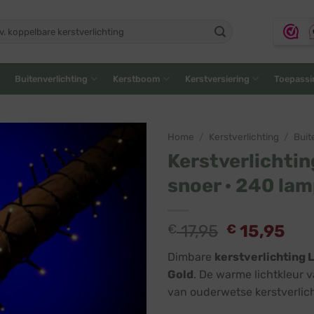
ken
:
Buitenverlichting
Kerstboom
Kerstversiering
Toepassi
Home
/
Kerstverlichting
/
Buit
Kerstverlichtin
snoer · 240 lam
€
17,95
€
15,95
Dimbare
kerstverlichting 
Gold
. De warme lichtkleur v
van ouderwetse kerstverlich