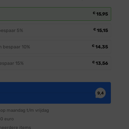
€
15,95
€
 bespaar 5%
15,15
€
en bespaar 10%
14,35
€
bespaar 15%
13,56
op maandag t/m vrijdag
50 euro
meerdere items