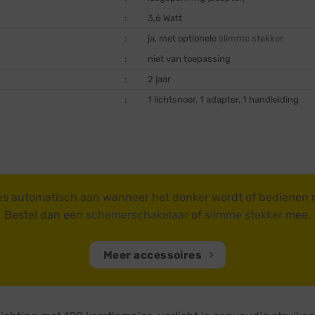
:
3,6 Watt
:
ja, met optionele
slimme stekker
:
niet van toepassing
:
2 jaar
:
1 lichtsnoer, 1 adapter, 1 handleiding
es automatisch aan wanneer het donker wordt of bedienen
Bestel dan een
schemerschakelaar
of
slimme stekker
mee.
Meer accessoires