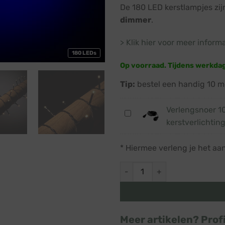
De 180 LED kerstlampjes zi
dimmer
.
> Klik hier voor meer inform
180 LEDs
Op voorraad. Tijdens werkda
Tip:
bestel een handig 10 m
Verlengsnoer 1
Verlengsnoer
kerstverlichting
10
meter
* Hiermee verleng je het aa
·
Laagspanning
Kerstverlichting LED · Soft g
kerstverlichting
·
IP44
Meer artikelen? Prof