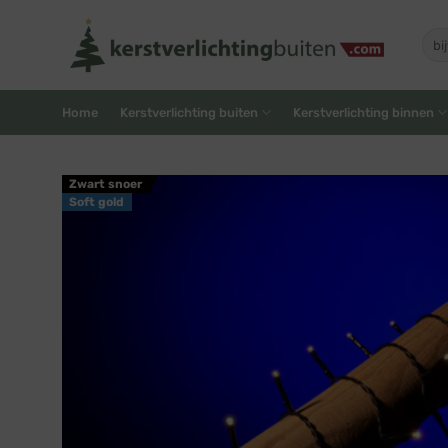
Skip
to
Zoe
naar
content
Home
Kerstverlichting buiten
Kerstverlichting binnen
Zwart snoer
Soft gold