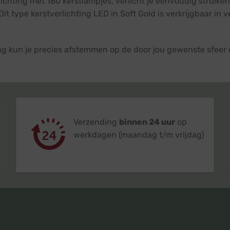
lichting met 180 kerstlampjes, verlicht je eenvoudig struik
it type kerstverlichting LED in Soft Gold is verkrijgbaar in 
ting kun je precies afstemmen op de door jou gewenste sfee
Verzending
binnen 24 uur
op
werkdagen (maandag t/m vrijdag)