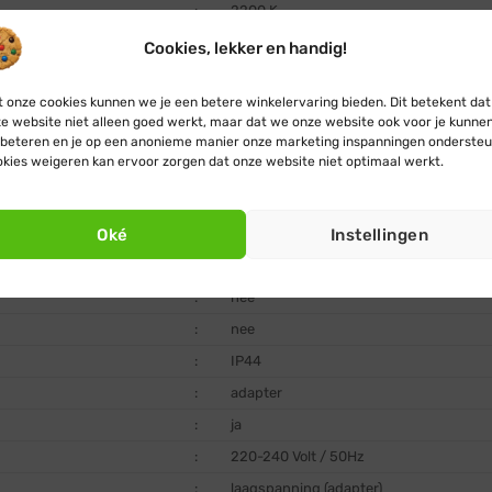
:
2200 K
:
7,5 cm
Cookies, lekker en handig!
:
Ø 3 mm
 onze cookies kunnen we je een betere winkelervaring bieden. Dit betekent dat
:
nee
e website niet alleen goed werkt, maar dat we onze website ook voor je kunne
:
+ 20.000 uur
beteren en je op een anonieme manier onze marketing inspanningen ondersteu
kies weigeren kan ervoor zorgen dat onze website niet optimaal werkt.
:
zwart
:
PVC
Oké
Instellingen
:
ja, dimmerfunctie ingebouwd
:
ja, timerfunctie ingebouwd (8 uur aan / 
:
nee
:
nee
:
IP44
:
adapter
:
ja
:
220-240 Volt / 50Hz
:
laagspanning (adapter)