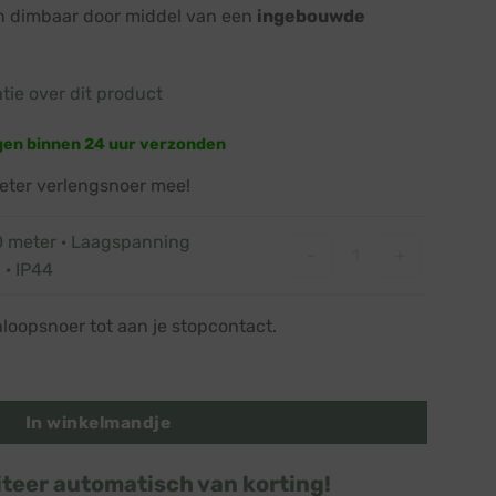
jn dimbaar door middel van een
ingebouwde
atie over dit product
gen binnen 24 uur verzonden
eter verlengsnoer mee!
0 meter · Laagspanning
Verlengsnoer 10 mete
-
+
 · IP44
nloopsnoer tot aan je stopcontact.
old · Zwart snoer · 180 lampjes · Dimbaar aantal
In winkelmandje
iteer automatisch van korting!