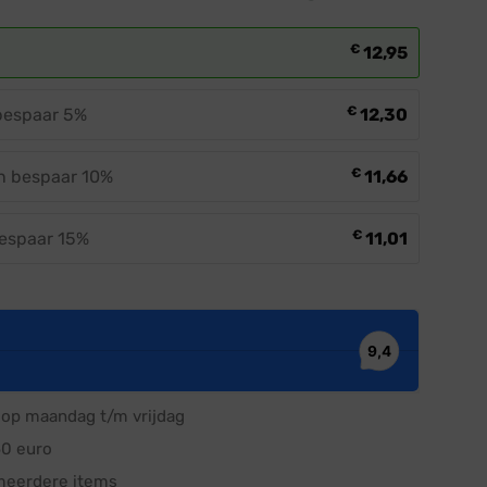
€
12,95
€
 bespaar 5%
12,30
€
en bespaar 10%
11,66
€
bespaar 15%
11,01
op maandag t/m vrijdag
50 euro
meerdere items