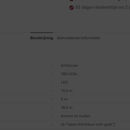
30 dagen bedenktijd en 2 j
Beschrijving
Aanvullende informatie
:
lichtsnoer
:
180 LEDs
:
LED
:
13,5 m
:
5 m
:
18,5 m
:
binnen en buiten
:
id=”tabel-lichtkleur-soft-gold”]