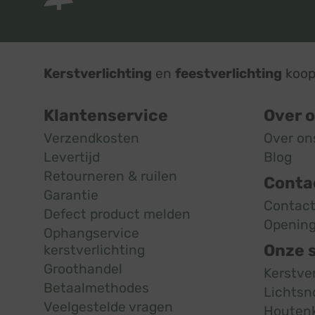
Kerstverlichting
en
feestverlichting
koop 
Klantenservice
Over 
Verzendkosten
Over on
Levertijd
Blog
Retourneren & ruilen
Conta
Garantie
Contac
Defect product melden
Opening
Ophangservice
Onze 
kerstverlichting
Groothandel
Kerstve
Betaalmethodes
Lichtsn
Veelgestelde vragen
Houten