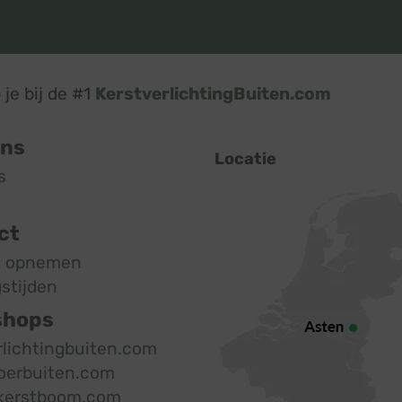
je bij de #1
KerstverlichtingBuiten.com
ons
Locatie
s
ct
t opnemen
stijden
shops
rlichtingbuiten.com
oerbuiten.com
kerstboom.com