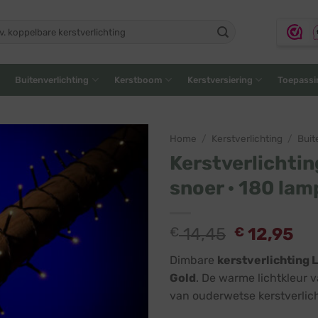
ken
:
Buitenverlichting
Kerstboom
Kerstversiering
Toepassi
Home
/
Kerstverlichting
/
Buit
Kerstverlichtin
snoer · 180 lam
€
14,45
€
12,95
Dimbare
kerstverlichting 
Gold
. De warme lichtkleur v
van ouderwetse kerstverlich