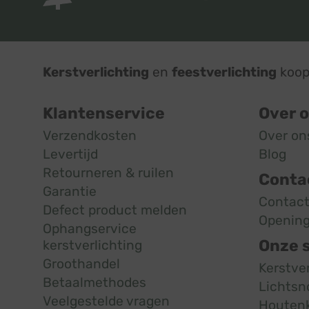
Kerstverlichting
en
feestverlichting
koop 
Klantenservice
Over 
Verzendkosten
Over on
Levertijd
Blog
Retourneren & ruilen
Conta
Garantie
Contac
Defect product melden
Opening
Ophangservice
Onze 
kerstverlichting
Groothandel
Kerstve
Betaalmethodes
Lichtsn
Veelgestelde vragen
Houten