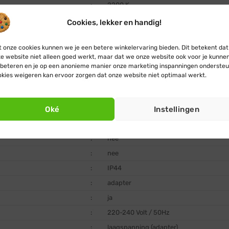
:
2200 K
:
7,5 cm
Cookies, lekker en handig!
:
Ø 3 mm
 onze cookies kunnen we je een betere winkelervaring bieden. Dit betekent dat
:
nee
e website niet alleen goed werkt, maar dat we onze website ook voor je kunne
:
+ 20.000 uur
beteren en je op een anonieme manier onze marketing inspanningen ondersteu
kies weigeren kan ervoor zorgen dat onze website niet optimaal werkt.
:
zwart
:
PVC
Oké
Instellingen
:
ja, dimmerfunctie ingebouwd
:
ja, timerfunctie ingebouwd (8 uur aan / 
:
nee
:
nee
:
IP44
:
adapter
:
ja
:
220-240 Volt / 50Hz
:
laagspanning (adapter)