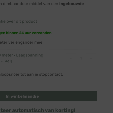
jn dimbaar door middel van een
ingebouwde
atie over dit product
gen binnen 24 uur verzonden
eter verlengsnoer mee!
0 meter · Laagspanning
Verlengsnoer 10 mete
-
+
 · IP44
nloopsnoer tot aan je stopcontact.
old · Zwart snoer · 360 lampjes · Dimbaar aantal
In winkelmandje
iteer automatisch van korting!