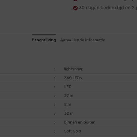
30 dagen bedenktijd en 2 j
Beschrijving
Aanvullende informatie
:
lichtsnoer
:
360 LEDs
:
LED
:
27 m
:
5 m
:
32 m
:
binnen en buiten
:
Soft Gold