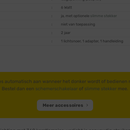
:
6 Watt
:
ja, met optionele
slimme stekker
:
niet van toepassing
:
2 jaar
:
1 lichtsnoer, 1 adapter, 1 handleiding
es automatisch aan wanneer het donker wordt of bedienen
Bestel dan een
schemerschakelaar
of
slimme stekker
mee.
Meer accessoires