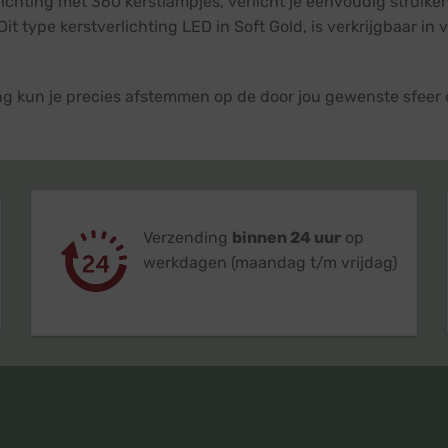
lichting met 360 kerstlampjes, verlicht je eenvoudig struik
it type kerstverlichting LED in Soft Gold, is verkrijgbaar in 
ting kun je precies afstemmen op de door jou gewenste sfee
Verzending
binnen 24 uur
op
werkdagen (maandag t/m vrijdag)