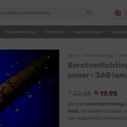
ken
:
Buitenverlichting
Kerstboom
Kerstversiering
Toepassi
Home
/
Kerstverlichting
/
Buit
Kerstverlichtin
snoer · 360 lam
€
22,45
€
19,95
Dimbare
kerstverlichting 
Gold
. De warme lichtkleur v
van ouderwetse kerstverlich