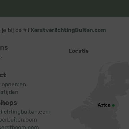
je bij de #1
KerstverlichtingBuiten.com
ons
Locatie
s
ct
t opnemen
stijden
shops
rlichtingbuiten.com
oerbuiten.com
kerstboom.com