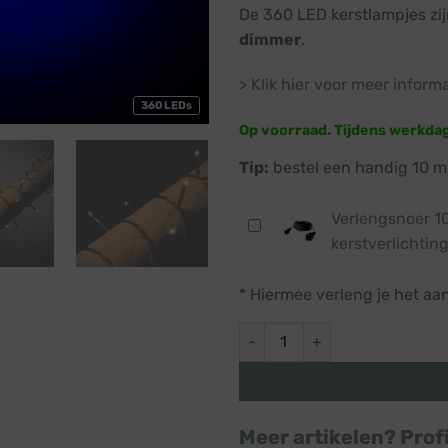
De 360 LED kerstlampjes zi
dimmer
.
> Klik hier voor meer inform
360 LEDs
Op voorraad. Tijdens werkda
Tip:
bestel een handig 10 m
Verlengsnoer 1
Verlengsnoer
kerstverlichting
10
meter
* Hiermee verleng je het aa
·
Laagspanning
Kerstverlichting LED · Soft g
kerstverlichting
·
IP44
Meer artikelen? Prof