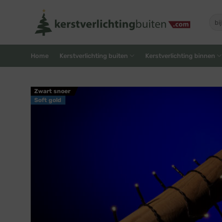
Skip
to
Zoe
naar
content
Home
Kerstverlichting buiten
Kerstverlichting binnen
Zwart snoer
Soft gold