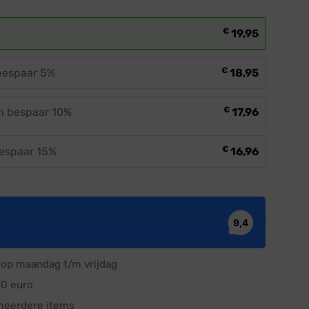
€
19,95
€
 bespaar 5%
18,95
€
en bespaar 10%
17,96
€
bespaar 15%
16,96
op maandag t/m vrijdag
50 euro
meerdere items