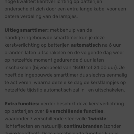
hoge kwaliteit kerstverlichting op batterijen
onderscheidt zich door een extra lange kabel voor een
betere verdeling van de lampjes.
Uitleg smarttimer:
met behulp van de
handige ingebouwde smarttimer kun je deze
kerstverlichting op batterijen
automatisch
na 6 uur
branden laten uitschakelen en de volgende dag weer
op hetzelfde moment gedurende 6 uur laten
inschakelen (bijvoorbeeld van 18:00 tot 24:00 uur). Je
hoeft de ingebouwde smarttimer dus slechts eenmalig
te activeren, waarna deze elke dag de kerstlampjes op
hetzelfde tijdstip automatisch zal in- en uitschakelen.
Extra functies:
verder beschikt deze kerstverlichting
op batterijen over
8 verschillende functies
,
waaronder 7 verschillende sfeervolle '
twinkle
'
lichteffecten en natuurlijk
continu branden
(zonder
'twinkle'-effect). Deze verschillende functies kun je