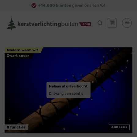
Skip
+14.800 klanten
geven ons een 9,4
to
content
Modern warm wit
Zwart snoer
Helaas al uitverkocht
Ontvang een seintje
8 functies
480 LEDs