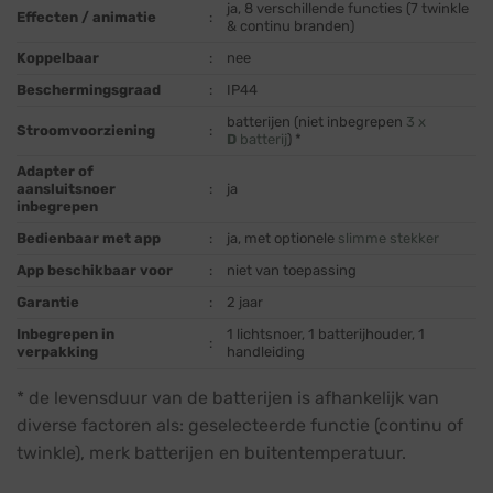
ja, 8 verschillende functies (7 twinkle
Effecten / animatie
:
& continu branden)
Koppelbaar
:
nee
Beschermingsgraad
:
IP44
batterijen (niet inbegrepen
3 x
Stroomvoorziening
:
D
batterij
) *
Adapter of
aansluitsnoer
:
ja
inbegrepen
Bedienbaar met app
:
ja, met optionele
slimme stekker
App beschikbaar voor
:
niet van toepassing
Garantie
:
2 jaar
Inbegrepen in
1 lichtsnoer, 1 batterijhouder, 1
:
verpakking
handleiding
* de levensduur van de batterijen is afhankelijk van
diverse factoren als: geselecteerde functie (continu of
twinkle), merk batterijen en buitentemperatuur.