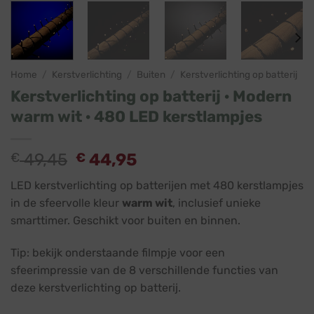
Home
/
Kerstverlichting
/
Buiten
/
Kerstverlichting op batterij
Kerstverlichting op batterij · Modern
warm wit · 480 LED kerstlampjes
Oorspronkelijke
Huidige
€
49,45
€
44,95
prijs
prijs
LED kerstverlichting op batterijen met 480 kerstlampjes
was:
is:
in de sfeervolle kleur
warm wit
, inclusief unieke
€ 49,45.
€ 44,95.
smarttimer. Geschikt voor buiten en binnen.
Tip: bekijk onderstaande filmpje voor een
sfeerimpressie van de 8 verschillende functies van
deze kerstverlichting op batterij.