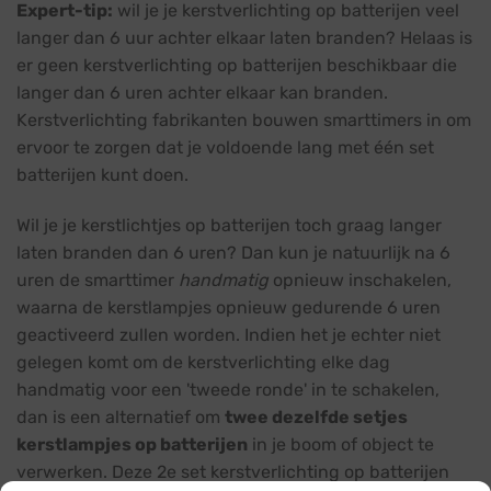
Expert-tip:
wil je je kerstverlichting op batterijen veel
langer dan 6 uur achter elkaar laten branden? Helaas is
er geen kerstverlichting op batterijen beschikbaar die
langer dan 6 uren achter elkaar kan branden.
Kerstverlichting fabrikanten bouwen smarttimers in om
ervoor te zorgen dat je voldoende lang met één set
batterijen kunt doen.
Wil je je kerstlichtjes op batterijen toch graag langer
laten branden dan 6 uren? Dan kun je natuurlijk na 6
uren de smarttimer
handmatig
opnieuw inschakelen,
waarna de kerstlampjes opnieuw gedurende 6 uren
geactiveerd zullen worden. Indien het je echter niet
gelegen komt om de kerstverlichting elke dag
handmatig voor een 'tweede ronde' in te schakelen,
dan is een alternatief om
twee dezelfde setjes
kerstlampjes op batterijen
in je boom of object te
verwerken. Deze 2e set kerstverlichting op batterijen