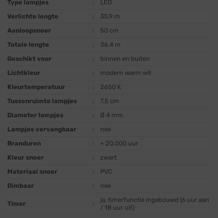
Type lampjes
:
LED
Verlichte lengte
:
35,9 m
Aanloopsnoer
:
50 cm
Totale lengte
:
36,4 m
Geschikt voor
:
binnen en buiten
Lichtkleur
:
modern warm wit
Kleurtemperatuur
:
2650 K
Tussenruimte lampjes
:
7,5 cm
Diameter lampjes
:
Ø 4 mm
Lampjes vervangbaar
:
nee
Branduren
:
+ 20.000 uur
Kleur snoer
:
zwart
Materiaal snoer
:
PVC
Dimbaar
:
nee
ja, timerfunctie ingebouwd (6 uur aan
Timer
:
/ 18 uur uit)