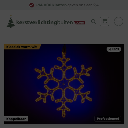
Skip
+14.800 klanten
geven ons een 9,4
to
content
Klassiek warm wit
💧 IP67
Koppelbaar
Professioneel