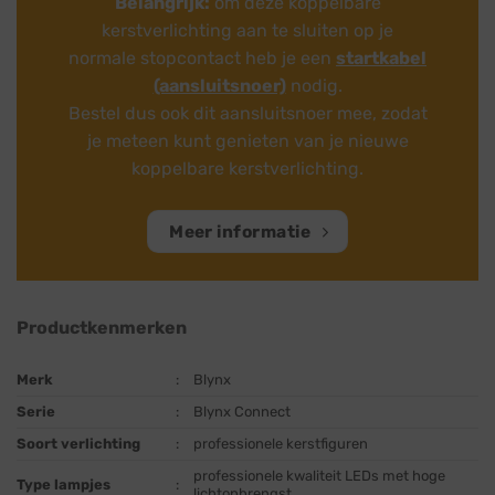
Belangrijk:
om deze koppelbare
kerstverlichting aan te sluiten op je
normale stopcontact heb je een
startkabel
(aansluitsnoer)
nodig.
Bestel dus ook dit aansluitsnoer mee, zodat
je meteen kunt genieten van je nieuwe
koppelbare kerstverlichting.
Meer informatie
Productkenmerken
Merk
:
Blynx
Serie
:
Blynx Connect
Soort verlichting
:
professionele kerstfiguren
professionele kwaliteit LEDs met hoge
Type lampjes
:
lichtopbrengst