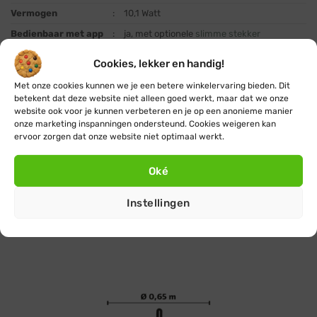
Vermogen
:
10,1 Watt
Bedienbaar met app
:
ja, met optionele
slimme stekker
App beschikbaar
:
niet van toepassing
Cookies, lekker en handig!
voor
Met onze cookies kunnen we je een betere winkelervaring bieden. Dit
Garantie
:
2 jaar
betekent dat deze website niet alleen goed werkt, maar dat we onze
werkt alleen in combinatie met producten
website ook voor je kunnen verbeteren en je op een anonieme manier
uit de
Blynx Connect
serie, werkt
niet
in
onze marketing inspanningen ondersteund. Cookies weigeren kan
Let op
:
combinatie met Blynx Festoon
prikkabel
ervoor zorgen dat onze website niet optimaal werkt.
producten of andere merken (i.v.m. ander
type koppeling)
Oké
Artikelnummer
:
11630
EAN
:
8719425781082
Instellingen
Inbegrepen in
1 sneeuwvlok kerstverlichting, 1
:
verpakking
handleiding