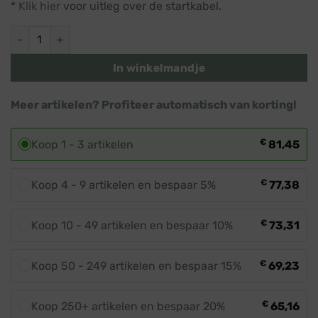
*
Klik hier
voor uitleg over de startkabel.
·
Zwart
Grote kerstverlichting sneeuwvlok · Klassiek warm wit · Ø 65 
·
IP67
In winkelmandje
-
IP67
Meer artikelen? Profiteer automatisch van korting!
€
Koop 1 - 3 artikelen
81,45
€
Koop 4 - 9 artikelen en bespaar 5%
77,38
€
Koop 10 - 49 artikelen en bespaar 10%
73,31
€
Koop 50 - 249 artikelen en bespaar 15%
69,23
€
Koop 250+ artikelen en bespaar 20%
65,16