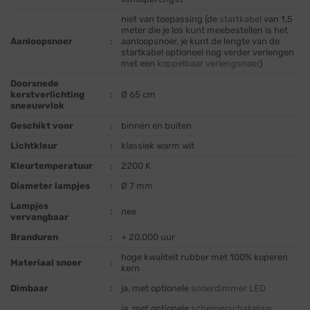
niet van toepassing (de
startkabel
van 1,5
meter die je los kunt meebestellen is het
Aanloopsnoer
:
aanloopsnoer, je kunt de lengte van de
startkabel optioneel nog verder verlengen
met een
koppelbaar verlengsnoer
)
Doorsnede
kerstverlichting
:
Ø 65 cm
sneeuwvlok
Geschikt voor
:
binnen en buiten
Lichtkleur
:
klassiek warm wit
Kleurtemperatuur
:
2200 K
Diameter lampjes
:
Ø 7 mm
Lampjes
:
nee
vervangbaar
Branduren
:
+ 20.000 uur
hoge kwaliteit rubber met 100% koperen
Materiaal snoer
:
kern
Dimbaar
:
ja, met optionele
snoerdimmer LED
ja, met optionele
schemerschakelaar
,