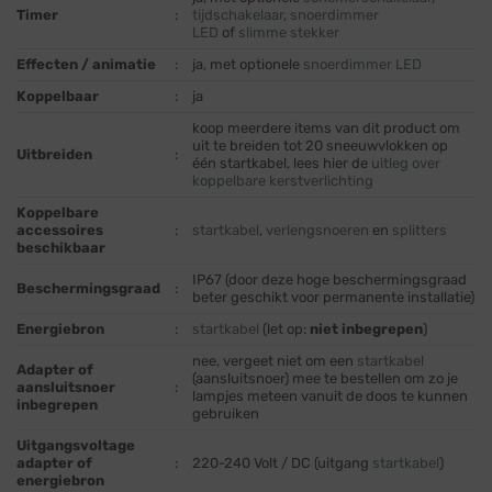
Timer
:
tijdschakelaar
,
snoerdimmer
LED
of
slimme stekker
Effecten / animatie
:
ja, met optionele
snoerdimmer LED
Koppelbaar
:
ja
koop meerdere items van dit product om
uit te breiden tot 20 sneeuwvlokken op
Uitbreiden
:
één startkabel, lees hier de
uitleg over
koppelbare kerstverlichting
Koppelbare
accessoires
:
startkabel
,
verlengsnoeren
en
splitters
beschikbaar
IP67 (door deze hoge beschermingsgraad
Beschermingsgraad
:
beter geschikt voor permanente installatie)
Energiebron
:
startkabel
(let op:
niet inbegrepen
)
nee, vergeet niet om een
startkabel
Adapter of
(aansluitsnoer) mee te bestellen om zo je
aansluitsnoer
:
lampjes meteen vanuit de doos te kunnen
inbegrepen
gebruiken
Uitgangsvoltage
adapter of
:
220-240 Volt / DC (uitgang
startkabel
)
energiebron