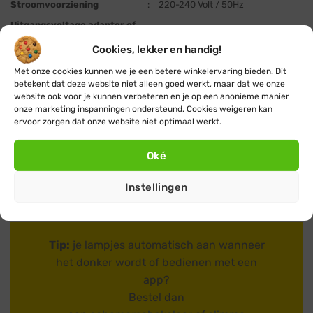
Stroomvoorziening
:
220-240 Volt / 50Hz
Uitgangsvoltage adapter of
:
laagspanning (adapter)
energiebron
Cookies, lekker en handig!
Vermogen
:
12 Watt
Met onze cookies kunnen we je een betere winkelervaring bieden. Dit
Bedienbaar met app
:
ja, met optionele
slimme stekker
betekent dat deze website niet alleen goed werkt, maar dat we onze
website ook voor je kunnen verbeteren en je op een anonieme manier
App beschikbaar voor
:
niet van toepassing
onze marketing inspanningen ondersteund. Cookies weigeren kan
Garantie
:
2 jaar
ervoor zorgen dat onze website niet optimaal werkt.
1 lichtsnoer, 1 adapter, 1
Inbegrepen in verpakking
:
handleiding
Oké
Instellingen
Tip:
je lampjes automatisch aan wanneer
het donker wordt of bedienen met een
app?
Bestel dan