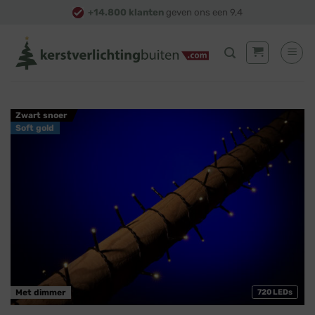
Skip
+14.800 klanten
geven ons een 9,4
to
content
Zwart snoer
Soft gold
Met dimmer
720 LEDs