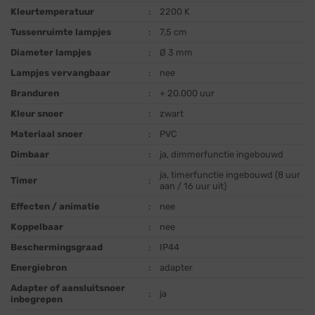
Kleurtemperatuur
:
2200 K
Tussenruimte lampjes
:
7,5 cm
Diameter lampjes
:
Ø 3 mm
Lampjes vervangbaar
:
nee
Branduren
:
+ 20.000 uur
Kleur snoer
:
zwart
Materiaal snoer
:
PVC
Dimbaar
:
ja, dimmerfunctie ingebouwd
ja, timerfunctie ingebouwd (8 uur
Timer
:
aan / 16 uur uit)
Effecten / animatie
:
nee
Koppelbaar
:
nee
Beschermingsgraad
:
IP44
Energiebron
:
adapter
Adapter of aansluitsnoer
:
ja
inbegrepen