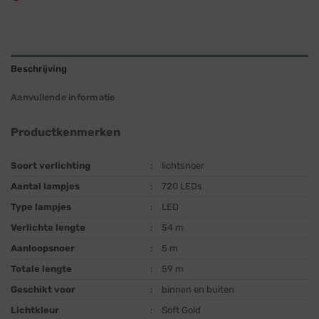
Beschrijving
Aanvullende informatie
Productkenmerken
Soort verlichting
:
lichtsnoer
Aantal lampjes
:
720 LEDs
Type lampjes
:
LED
Verlichte lengte
:
54 m
Aanloopsnoer
:
5 m
Totale lengte
:
59 m
Geschikt voor
:
binnen en buiten
Lichtkleur
:
Soft Gold