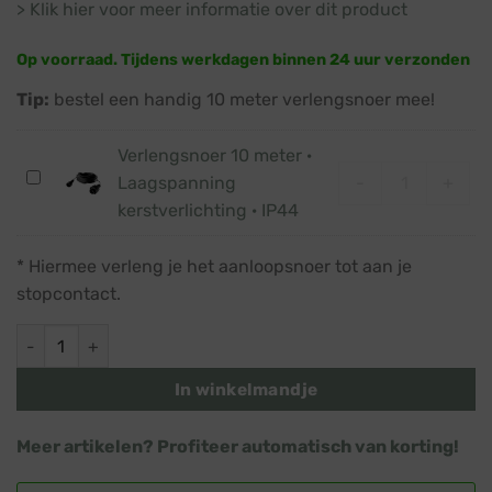
> Klik hier voor meer informatie over dit product
Op voorraad. Tijdens werkdagen binnen 24 uur verzonden
Tip:
bestel een handig 10 meter verlengsnoer mee!
Verlengsnoer 10 meter ·
Verlengsnoer 
Verlengsnoer
-
+
Laagspanning
10
kerstverlichting · IP44
meter
·
* Hiermee verleng je het aanloopsnoer tot aan je
Laagspanning
stopcontact.
kerstverlichting
·
Kerstverlichting LED · Soft gold · Zwart snoer · 720 lampjes 
IP44
In winkelmandje
Meer artikelen? Profiteer automatisch van korting!