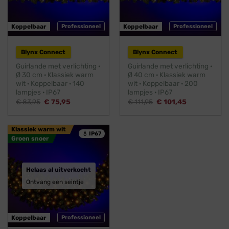
Koppelbaar
Professioneel
Koppelbaar
Professioneel
Blynx Connect
Blynx Connect
Guirlande met verlichting ·
Guirlande met verlichting ·
Ø 30 cm · Klassiek warm
Ø 40 cm · Klassiek warm
wit · Koppelbaar · 140
wit · Koppelbaar · 200
lampjes · IP67
lampjes · IP67
Oorspronkelijke
Huidige
Oorspronkelijke
Huidige
€
83,95
€
75,95
€
111,95
€
101,45
prijs
prijs
prijs
prijs
was:
is:
was:
is:
€ 83,95.
€ 75,95.
€ 111,95.
€ 101,45.
Klassiek warm wit
💧 IP67
Groen snoer
Helaas al uitverkocht
Ontvang een seintje
Koppelbaar
Professioneel