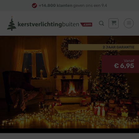
Skip
+14.800 klanten
geven ons een 9,4
to
content
2 JAAR GARANTIE
Vanaf
€ 6,95