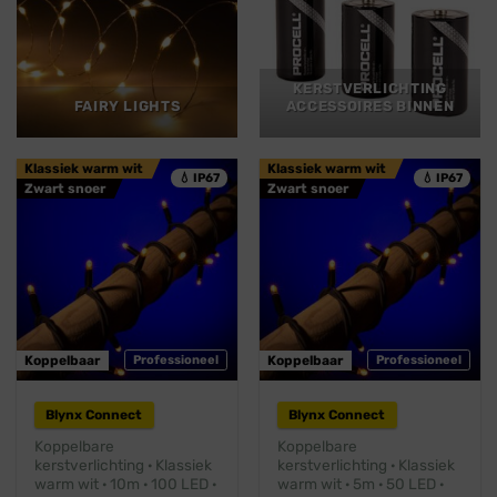
KERSTVERLICHTING
FAIRY LIGHTS
ACCESSOIRES BINNEN
Klassiek warm wit
Klassiek warm wit
💧 IP67
💧 IP67
Zwart snoer
Zwart snoer
Koppelbaar
Professioneel
Koppelbaar
Professioneel
Blynx Connect
Blynx Connect
Koppelbare
Koppelbare
kerstverlichting · Klassiek
kerstverlichting · Klassiek
warm wit · 10m · 100 LED ·
warm wit · 5m · 50 LED ·