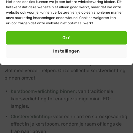
Met onze cookies kunnen we je een betere winkelervaring bieden. Dit
je precies wat je nodig hebt om je woonruimte en
betekent dat deze website niet alleen goed werkt, maar dat we onze
kerstboom stijlvol te versieren met energiezuinige
website ook voor je kunnen verbeteren en je op een anonieme manier
lichtjes.
onze marketing inspanningen ondersteund. Cookies weigeren kan
ervoor zorgen dat onze website niet optimaal werkt.
Van kerstboomverlichting tot
raamverlichting en kerstkransen
Oké
Of je nu op zoek bent naar mooie kerstboomverlichting,
Instellingen
raamverlichting of prachtig verlicht kerstgroen en
uniek verlichte decoraties, we kunnen je er allemaal
vlot mee verder helpen. Onze collectie kerstverlichting
binnen omvat:
Kerstboomverlichting binnen
: van traditionele
kaarsverlichting tot energiezuinige mini LED-
lampjes.
Clusterverlichting
: voor een riant en sprookjesachtig
effect in je kerstboom, rondom je raam of langs de
trap naar boven.