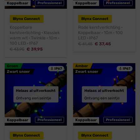
Koppelbaar
Professioneel
Koppelbaar
Professioneel
Blynx Connect
Blynx Connect
Koppelbare
Rode kerstverlichting ·
kerstverlichting · Klassiek
Koppelbaar · 10m · 100
warm wit · Twinkle · 10m ·
LED · IP67
100 LED · IP67
Oorspronkelijke
Huidige
€
41,45
€
37,45
prijs
prijs
Oorspronkelijke
Huidige
€
43,95
€
39,95
was:
is:
prijs
prijs
€ 41,45.
€ 37,45.
was:
is:
€ 43,95.
€ 39,95.
Groen
Amber
💧 IP67
💧 IP67
Zwart snoer
Zwart snoer
Helaas al uitverkocht
Helaas al uitverkocht
Ontvang een seintje
Ontvang een seintje
Koppelbaar
Professioneel
Koppelbaar
Professioneel
Blynx Connect
Blynx Connect