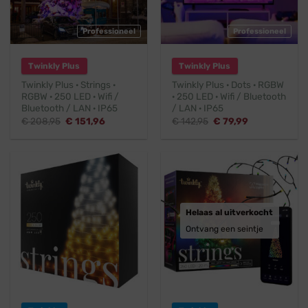
Professioneel
Professioneel
Twinkly Plus
Twinkly Plus
Twinkly Plus · Strings ·
Twinkly Plus · Dots · RGBW
RGBW · 250 LED · Wifi /
· 250 LED · Wifi / Bluetooth
Bluetooth / LAN · IP65
/ LAN · IP65
Oorspronkelijke
Huidige
Oorspronkelijke
Huidige
€
208,95
€
151,96
€
142,95
€
79,99
prijs
prijs
prijs
prijs
was:
is:
was:
is:
€ 208,95.
€ 151,96.
€ 142,95.
€ 79,99.
Helaas al uitverkocht
Ontvang een seintje