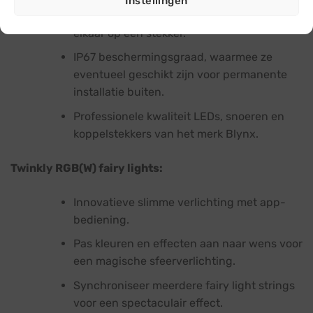
Instellingen
Koppel meerdere fairy light snoeren aan
elkaar op één stekker.
IP67 beschermingsgraad, waarmee ze
eventueel geschikt zijn voor permanente
installatie buiten.
Professionele kwaliteit LEDs, snoeren en
koppelstekkers van het merk Blynx.
Twinkly RGB(W) fairy lights:
Innovatieve slimme verlichting met app-
bediening.
Pas kleuren en effecten aan naar wens voor
een magische sfeerverlichting.
Synchroniseer meerdere fairy light strings
voor een spectaculair effect.