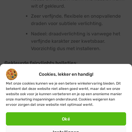
wit of gekleurd.
Zeer verfijnde, flexibele en onopvallende
draden voor subtiele verlichting.
Nadeel: draadverlichting is vanwege het
verfijnde karakter zeer kwetsbaar.
Voorzichtig dus met installeren.
Gekleurde fairylights bolletjes
:
Cookies, lekker en handig!
LED-lampjes in gemengde levendige
Met onze cookies kunnen we je een betere winkelervaring bieden. Dit
kleuren (geel, groen, rood, blauw).
betekent dat deze website niet alleen goed werkt, maar dat we onze
website ook voor je kunnen verbeteren en je op een anonieme manier
Fairy light bolletjes in verschillende
onze marketing inspanningen ondersteund. Cookies weigeren kan
afmetingen (Ø 1,4 cm, 1,8 cm, 2,3 cm) voor
ervoor zorgen dat onze website niet optimaal werkt.
een speels feestelijk effect.
Oké
Koppelbare fairy lights: