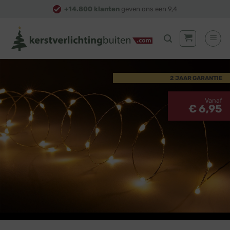
Skip
+14.800 klanten
geven ons een 9,4
to
content
2 JAAR GARANTIE
Vanaf
€ 6,95