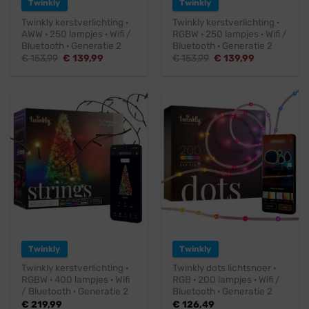
Twinkly
Twinkly
Twinkly kerstverlichting ·
Twinkly kerstverlichting ·
AWW · 250 lampjes · Wifi /
RGBW · 250 lampjes · Wifi /
Bluetooth · Generatie 2
Bluetooth · Generatie 2
Oorspronkelijke
Huidige
Oorspronkelijke
Huidige
€
153,99
€
139,99
€
153,99
€
139,99
prijs
prijs
prijs
prijs
was:
is:
was:
is:
€ 153,99.
€ 139,99.
€ 153,99.
€ 139,99.
Twinkly
Twinkly
Twinkly kerstverlichting ·
Twinkly dots lichtsnoer ·
RGBW · 400 lampjes · Wifi
RGB · 200 lampjes · Wifi /
/ Bluetooth · Generatie 2
Bluetooth · Generatie 2
€
219,99
€
126,49