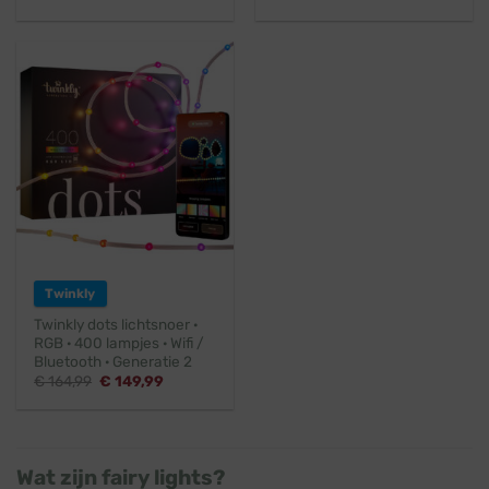
Twinkly
Twinkly dots lichtsnoer ·
RGB · 400 lampjes · Wifi /
Bluetooth · Generatie 2
Oorspronkelijke
Huidige
€
164,99
€
149,99
prijs
prijs
was:
is:
€ 164,99.
€ 149,99.
Wat zijn fairy lights?