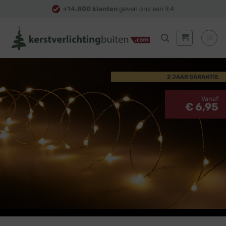
Skip
+14.800 klanten
geven ons een 9,4
to
content
2 JAAR GARANTIE
Vanaf
€ 6,95