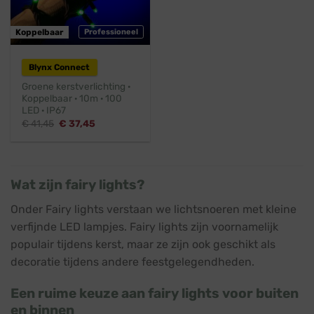
Koppelbaar
Professioneel
Blynx Connect
Groene kerstverlichting ·
Koppelbaar · 10m · 100
LED · IP67
Oorspronkelijke
Huidige
€
41,45
€
37,45
prijs
prijs
was:
is:
€ 41,45.
€ 37,45.
Wat zijn fairy lights?
Onder Fairy lights verstaan we lichtsnoeren met kleine
verfijnde LED lampjes. Fairy lights zijn voornamelijk
populair tijdens kerst, maar ze zijn ook geschikt als
decoratie tijdens andere feestgelegendheden.
Een ruime keuze aan fairy lights voor buiten
en binnen