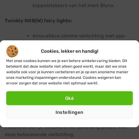
koppelstekkers van het merk Blynx.
Twinkly RGB(W) fairy lights:
Innovatieve slimme verlichting met app-
bediening.
Cookies, lekker en handig!
Pas kleuren en effecten aan naar wens voor
Met onze cookies kunnen we je een betere winkelervaring bieden. Dit
een magische sfeerverlichting.
betekent dat deze website niet alleen goed werkt, maar dat we onze
website ook voor je kunnen verbeteren en je op een anonieme manier
Synchroniseer meerdere fairy light strings
onze marketing inspanningen ondersteund. Cookies weigeren kan
voor een spectaculair effect.
ervoor zorgen dat onze website niet optimaal werkt.
Al onze fairy lights zijn minimaal IP44 geclassificeerd,
Oké
dus spatwaterdicht en geschikt voor gebruik binnen-
en buitenshuis. Met hoogwaardige materialen,
Instellingen
energiezuinige led-technologie en eenvoudige
installatie ben je verzekerd van jarenlang plezier van
deze betoverende verlichting.