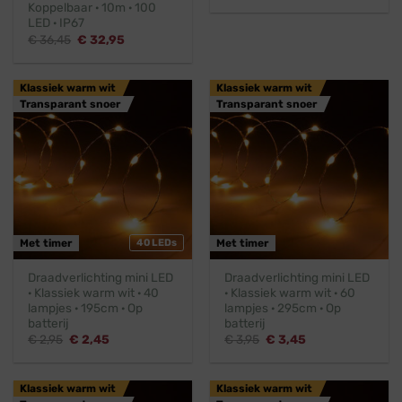
Koppelbaar · 10m · 100
was:
is:
LED · IP67
€ 15,95.
€ 14,45.
Oorspronkelijke
Huidige
€
36,45
€
32,95
prijs
prijs
was:
is:
€ 36,45.
€ 32,95.
Klassiek warm wit
Klassiek warm wit
Transparant snoer
Transparant snoer
Met timer
40 LEDs
Met timer
Draadverlichting mini LED
Draadverlichting mini LED
· Klassiek warm wit · 40
· Klassiek warm wit · 60
lampjes · 195cm · Op
lampjes · 295cm · Op
batterij
batterij
Oorspronkelijke
Huidige
Oorspronkelijke
Huidige
€
2,95
€
2,45
€
3,95
€
3,45
prijs
prijs
prijs
prijs
was:
is:
was:
is:
€ 2,95.
€ 2,45.
€ 3,95.
€ 3,45.
Klassiek warm wit
Klassiek warm wit