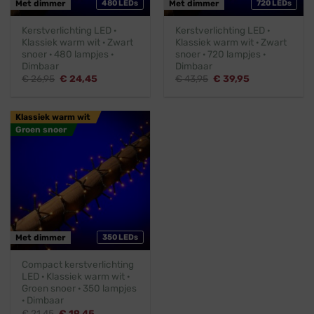
Met dimmer
480 LEDs
Met dimmer
720 LEDs
Kerstverlichting LED ·
Kerstverlichting LED ·
Klassiek warm wit · Zwart
Klassiek warm wit · Zwart
snoer · 480 lampjes ·
snoer · 720 lampjes ·
Dimbaar
Dimbaar
Oorspronkelijke
Huidige
Oorspronkelijke
Huidige
€
26,95
€
24,45
€
43,95
€
39,95
prijs
prijs
prijs
prijs
was:
is:
was:
is:
€ 26,95.
€ 24,45.
€ 43,95.
€ 39,95.
Klassiek warm wit
Groen snoer
Met dimmer
350 LEDs
Compact kerstverlichting
LED · Klassiek warm wit ·
Groen snoer · 350 lampjes
· Dimbaar
Oorspronkelijke
Huidige
€
21,45
€
19,45