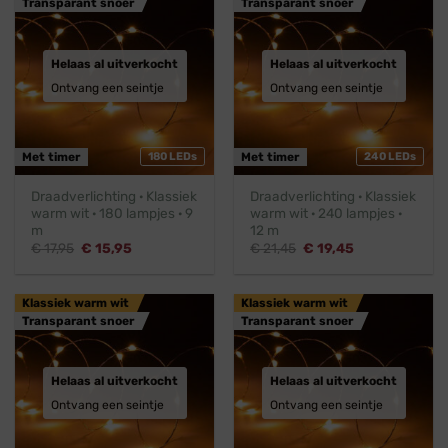
Transparant snoer
Transparant snoer
Helaas al uitverkocht
Helaas al uitverkocht
Ontvang een seintje
Ontvang een seintje
Met timer
180 LEDs
Met timer
240 LEDs
Draadverlichting · Klassiek
Draadverlichting · Klassiek
warm wit · 180 lampjes · 9
warm wit · 240 lampjes ·
m
12 m
Oorspronkelijke
Huidige
Oorspronkelijke
Huidige
€
17,95
€
15,95
€
21,45
€
19,45
prijs
prijs
prijs
prijs
was:
is:
was:
is:
€ 17,95.
€ 15,95.
€ 21,45.
€ 19,45.
Klassiek warm wit
Klassiek warm wit
Transparant snoer
Transparant snoer
Helaas al uitverkocht
Helaas al uitverkocht
Ontvang een seintje
Ontvang een seintje