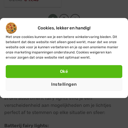
prijs
prijs
was:
is:
€ 21,45.
€ 19,45.
1
2
Cookies, lekker en handig!
Wat zijn fairy lights?
Met onze cookies kunnen we je een betere winkelervaring bieden. Dit
betekent dat deze website niet alleen goed werkt, maar dat we onze
Onder Fairy lights verstaan we lichtsnoeren met kleine
website ook voor je kunnen verbeteren en je op een anonieme manier
onze marketing inspanningen ondersteund. Cookies weigeren kan
verfijnde LED lampjes. Fairy lights zijn voornamelijk
ervoor zorgen dat onze website niet optimaal werkt.
populair tijdens kerst, maar ze zijn ook geschikt als
decoratie tijdens andere feestgelegendheden.
Oké
Een ruime keuze aan fairy lights voor buiten
Instellingen
en binnen
In ons assortiment fairy lights vind je een
verscheidenheid aan mogelijkheden om je lichtjes
perfect af te stemmen op elke situatie en sfeer:
Batterij fairy lights: