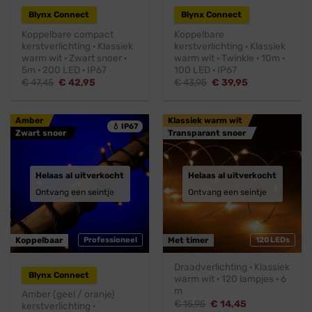
Blynx Connect
Blynx Connect
Koppelbare compact
Koppelbare
kerstverlichting · Klassiek
kerstverlichting · Klassiek
warm wit · Zwart snoer ·
warm wit · Twinkle · 10m ·
5m · 200 LED · IP67
100 LED · IP67
Oorspronkelijke
Huidige
Oorspronkelijke
Huidige
€
47,45
€
42,95
€
43,95
€
39,95
prijs
prijs
prijs
prijs
was:
is:
was:
is:
€ 47,45.
€ 42,95.
€ 43,95.
€ 39,95.
Amber
Klassiek warm wit
💧 IP67
Zwart snoer
Transparant snoer
Helaas al uitverkocht
Helaas al uitverkocht
Ontvang een seintje
Ontvang een seintje
Koppelbaar
Professioneel
Met timer
120 LEDs
Draadverlichting · Klassiek
Blynx Connect
warm wit · 120 lampjes · 6
m
Amber (geel / oranje)
Oorspronkelijke
Huidige
€
15,95
€
14,45
kerstverlichting ·
prijs
prijs