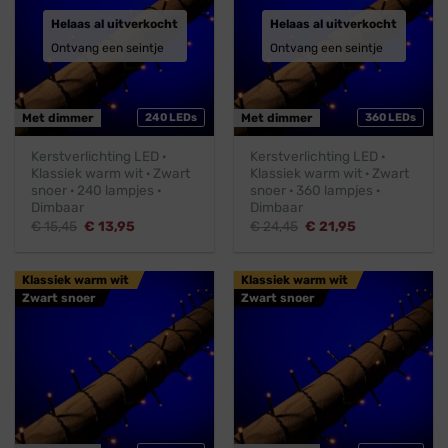
Helaas al uitverkocht
Helaas al uitverkocht
Ontvang een seintje
Ontvang een seintje
Met dimmer
240 LEDs
Met dimmer
360 LEDs
Kerstverlichting LED ·
Kerstverlichting LED ·
Klassiek warm wit · Zwart
Klassiek warm wit · Zwart
snoer · 240 lampjes ·
snoer · 360 lampjes ·
Dimbaar
Dimbaar
Oorspronkelijke
Huidige
Oorspronkelijke
Huidige
€
15,45
€
13,95
€
24,45
€
21,95
prijs
prijs
prijs
prijs
was:
is:
was:
is:
€ 15,45.
€ 13,95.
€ 24,45.
€ 21,95.
Klassiek warm wit
Klassiek warm wit
Zwart snoer
Zwart snoer