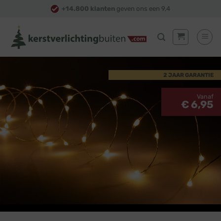
Skip
+14.800 klanten
geven ons een 9,4
to
content
2 JAAR GARANTIE
Vanaf
€ 6,95