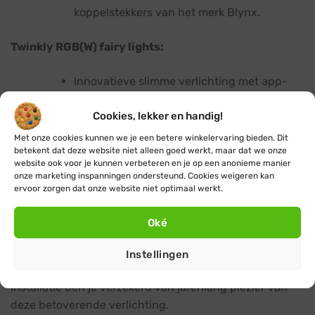
koppelstekkers van het merk Blynx.
Twinkly RGB(W) fairy lights:
Innovatieve slimme verlichting met app-
bediening.
Cookies, lekker en handig!
Pas kleuren en effecten aan naar wens voor
Met onze cookies kunnen we je een betere winkelervaring bieden. Dit
een magische sfeerverlichting.
betekent dat deze website niet alleen goed werkt, maar dat we onze
website ook voor je kunnen verbeteren en je op een anonieme manier
Synchroniseer meerdere fairy light strings
onze marketing inspanningen ondersteund. Cookies weigeren kan
voor een spectaculair effect.
ervoor zorgen dat onze website niet optimaal werkt.
Al onze fairy lights zijn minimaal IP44 geclassificeerd,
Oké
dus spatwaterdicht en geschikt voor gebruik binnen-
en buitenshuis. Met hoogwaardige materialen,
Instellingen
energiezuinige led-technologie en eenvoudige
installatie ben je verzekerd van jarenlang plezier van
deze betoverende verlichting.