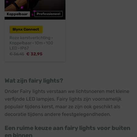
Koppelbaar
Professioneel
Blynx Connect
Roze kerstverlichting ·
Koppelbaar · 10m · 100
LED · IP67
Oorspronkelijke
Huidige
€
36,45
€
32,95
prijs
prijs
was:
is:
€ 36,45.
€ 32,95.
Wat zijn fairy lights?
Onder Fairy lights verstaan we lichtsnoeren met kleine
verfijnde LED lampjes. Fairy lights zijn voornamelijk
populair tijdens kerst, maar ze zijn ook geschikt als
decoratie tijdens andere feestgelegendheden.
Een ruime keuze aan fairy lights voor buiten
en binnen