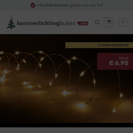
Skip
+14.800 klanten
geven ons een 9,4
to
content
2 JAAR GARANTIE
Vanaf
€ 6,95