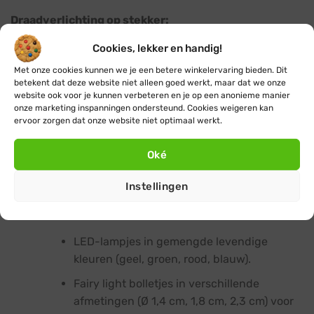
Draadverlichting op stekker:
Cookies, lekker en handig!
Keuze uit modern warm wit, klassiek warm
Met onze cookies kunnen we je een betere winkelervaring bieden. Dit
wit of gekleurd.
betekent dat deze website niet alleen goed werkt, maar dat we onze
Zeer verfijnde, flexibele en onopvallende
website ook voor je kunnen verbeteren en je op een anonieme manier
onze marketing inspanningen ondersteund. Cookies weigeren kan
draden voor subtiele verlichting.
ervoor zorgen dat onze website niet optimaal werkt.
Nadeel: draadverlichting is vanwege het
Oké
verfijnde karakter zeer kwetsbaar.
Voorzichtig dus met installeren.
Instellingen
Gekleurde fairylights bolletjes
:
LED-lampjes in gemengde levendige
kleuren (geel, groen, rood, blauw).
Fairy light bolletjes in verschillende
afmetingen (Ø 1,4 cm, 1,8 cm, 2,3 cm) voor