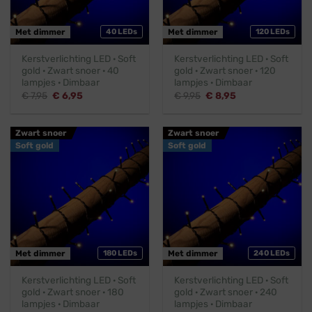
Met dimmer
40 LEDs
Met dimmer
120 LEDs
Kerstverlichting LED · Soft
Kerstverlichting LED · Soft
gold · Zwart snoer · 40
gold · Zwart snoer · 120
lampjes · Dimbaar
lampjes · Dimbaar
Oorspronkelijke
Huidige
Oorspronkelijke
Huidige
€
7,95
€
6,95
€
9,95
€
8,95
prijs
prijs
prijs
prijs
was:
is:
was:
is:
€ 7,95.
€ 6,95.
€ 9,95.
€ 8,95.
Zwart snoer
Zwart snoer
Soft gold
Soft gold
Met dimmer
180 LEDs
Met dimmer
240 LEDs
Kerstverlichting LED · Soft
Kerstverlichting LED · Soft
gold · Zwart snoer · 180
gold · Zwart snoer · 240
lampjes · Dimbaar
lampjes · Dimbaar