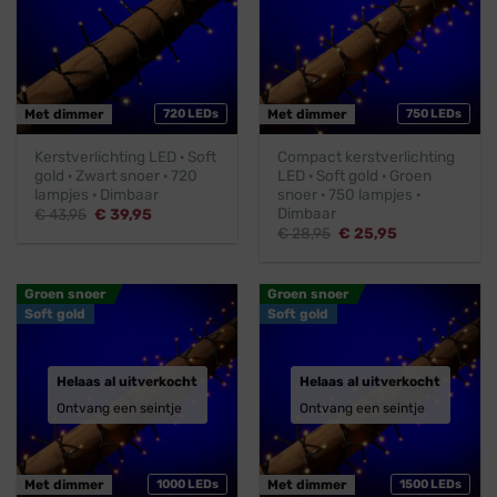
Met dimmer
720 LEDs
Met dimmer
750 LEDs
Kerstverlichting LED · Soft
Compact kerstverlichting
gold · Zwart snoer · 720
LED · Soft gold · Groen
lampjes · Dimbaar
snoer · 750 lampjes ·
Dimbaar
Oorspronkelijke
Huidige
€
43,95
€
39,95
prijs
prijs
Oorspronkelijke
Huidige
€
28,95
€
25,95
was:
is:
prijs
prijs
€ 43,95.
€ 39,95.
was:
is:
€ 28,95.
€ 25,95.
Groen snoer
Groen snoer
Soft gold
Soft gold
Helaas al uitverkocht
Helaas al uitverkocht
Ontvang een seintje
Ontvang een seintje
Met dimmer
1000 LEDs
Met dimmer
1500 LEDs