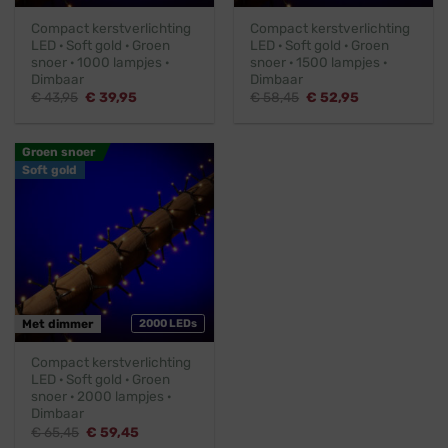
Compact kerstverlichting
Compact kerstverlichting
LED · Soft gold · Groen
LED · Soft gold · Groen
snoer · 1000 lampjes ·
snoer · 1500 lampjes ·
Dimbaar
Dimbaar
Oorspronkelijke
Huidige
Oorspronkelijke
Huidige
€
43,95
€
39,95
€
58,45
€
52,95
prijs
prijs
prijs
prijs
was:
is:
was:
is:
€ 43,95.
€ 39,95.
€ 58,45.
€ 52,95.
Groen snoer
Soft gold
Met dimmer
2000 LEDs
Compact kerstverlichting
LED · Soft gold · Groen
snoer · 2000 lampjes ·
Dimbaar
Oorspronkelijke
Huidige
€
65,45
€
59,45
prijs
prijs