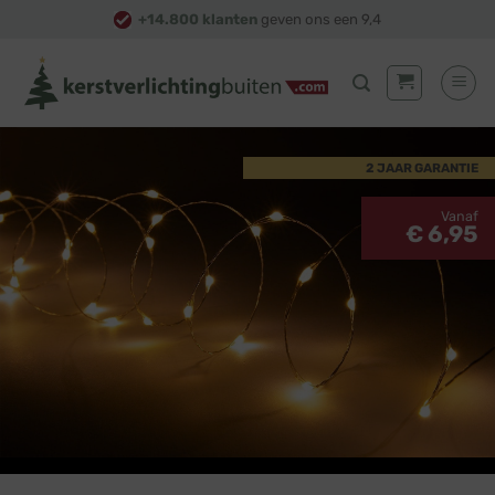
Skip
+14.800 klanten
geven ons een 9,4
to
content
2 JAAR GARANTIE
Vanaf
€ 6,95