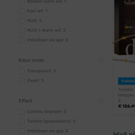
Modern warm wit
1
Koel wit
1
Multi
4
Multi + Warm wit
2
Instelbaar via app
5
Kleur snoer
Transparant
2
Zwart
3
Twinkly
Twinkly 
lampjes 
2
Effect
€
126,4
Continu branden
5
Twinkle (sprankelend)
5
Instelbaar via app
5
Wat zi