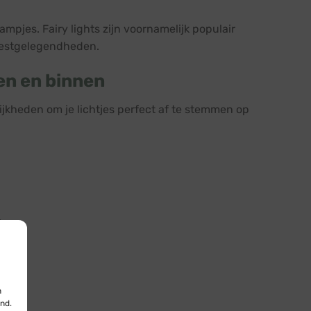
ampjes. Fairy lights zijn voornamelijk populair
 feestgelegendheden.
ten en binnen
ijkheden om je lichtjes perfect af te stemmen op
.
ker.
n
nd.