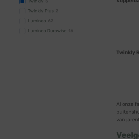
Koppelbar
Twinkly
5
Twinkly Plus
2
Lumineo
62
Lumineo Durawise
16
Twinkly R
Al onze f
buitenshu
van jaren
Veelg