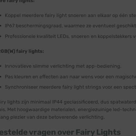
e fairy lights:
Koppel meerdere fairy light snoeren aan elkaar op één ste
IP67 beschermingsgraad, waarmee ze eventueel geschikt z
Professionele kwaliteit LEDs, snoeren en koppelstekkers 
GB(W) fairy lights:
Innovatieve slimme verlichting met app-bediening.
Pas kleuren en effecten aan naar wens voor een magische
Synchroniseer meerdere fairy light strings voor een specta
airy lights zijn minimaal IP44 geclassificeerd, dus spatwate
is. Met hoogwaardige materialen, energiezuinige led-techno
lang plezier van deze betoverende verlichting.
estelde vragen over Fairy Lights