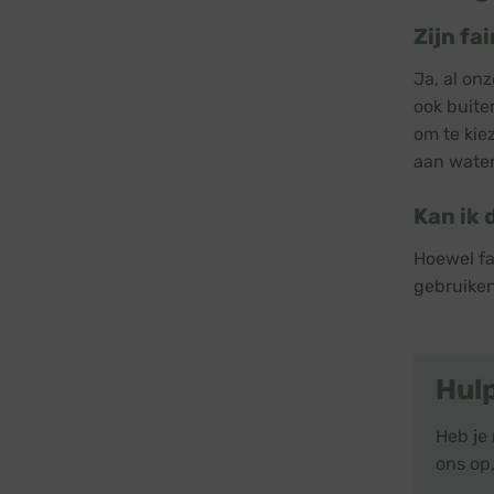
Zijn fa
Ja, al on
ook buite
om te kie
aan water
Kan ik 
Hoewel fa
gebruiken
Hul
Heb je
ons op