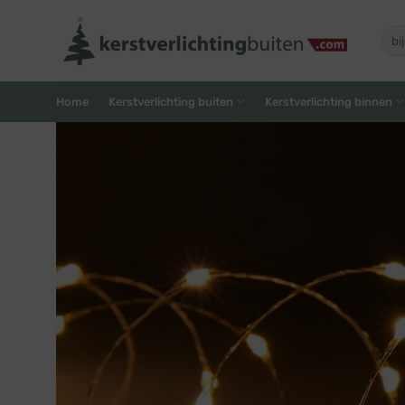
Skip
to
Zoe
naar
content
Home
Kerstverlichting buiten
Kerstverlichting binnen