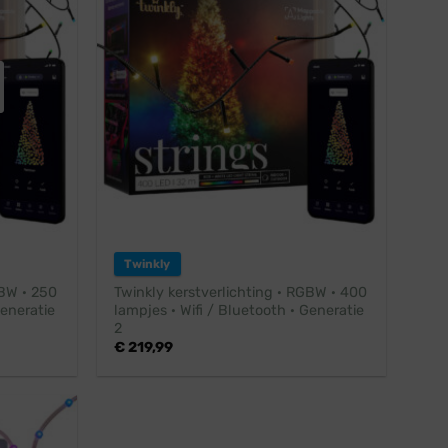
Twinkly
GBW · 250
Twinkly kerstverlichting · RGBW · 400
Generatie
lampjes · Wifi / Bluetooth · Generatie
2
€
219,99