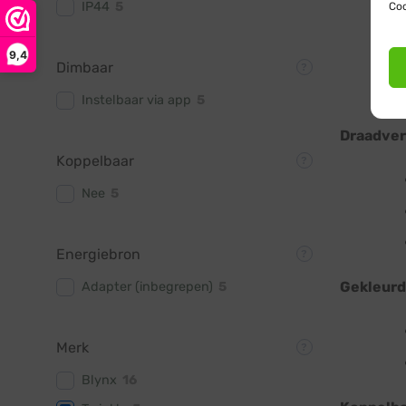
IP44
5
Coo
9,4
Dimbaar
Instelbaar via app
5
Draadverl
Koppelbaar
Nee
5
Energiebron
Gekleurde
Adapter (inbegrepen)
5
Merk
Blynx
16