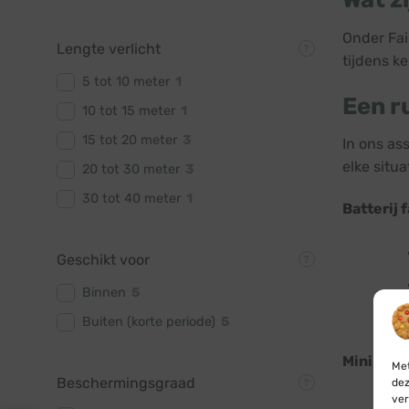
Onder Fai
Lengte verlicht
tijdens k
5 tot 10 meter
1
Een r
10 tot 15 meter
1
15 tot 20 meter
3
In ons as
elke situa
20 tot 30 meter
3
30 tot 40 meter
1
Batterij f
Geschikt voor
Binnen
5
Buiten (korte periode)
5
Mini-LED 
Met
Beschermingsgraad
dez
ver