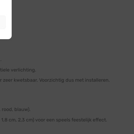
g.
.
iele verlichting.
r zeer kwetsbaar. Voorzichtig dus met installeren.
 rood, blauw).
 1,8 cm, 2,3 cm) voor een speels feestelijk effect.