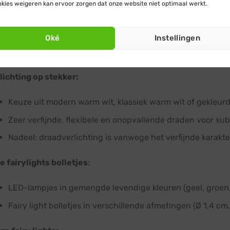
kies weigeren kan ervoor zorgen dat onze website niet optimaal werkt.
Constante stroomvoorziening voor langdurig gebruik.
Optimale lichtopbrengst voor een perfecte sfeerverlichtin
Oké
Instellingen
Optie voor zwart, groen of transparant snoer.
ichting op stekker:
Keuze uit modern warm wit, klassiek warm wit of gekleurd
Zeer verfijnde, flexibele en onopvallende draden voor subt
Nadeel: draadverlichting is vanwege het verfijnde karakte
 fairylights bolletjes
:
LED-lampjes in gemengde levendige kleuren (geel, groen,
Fairy light bolletjes in verschillende afmetingen (Ø 1,4 cm,