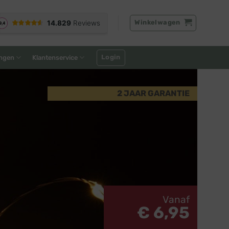
Winkelwagen
Login
ngen
Klantenservice
2 JAAR GARANTIE
Vanaf
€ 6,95