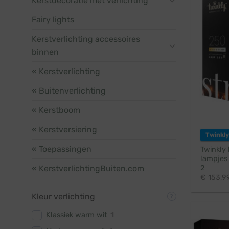
Kerstdecoratie met verlichting
Fairy lights
Kerstverlichting accessoires
binnen
« Kerstverlichting
« Buitenverlichting
« Kerstboom
« Kerstversiering
Twinkly
« Toepassingen
Twinkly 
lampjes 
« KerstverlichtingBuiten.com
2
€
153,9
Kleur verlichting
Klassiek warm wit
1