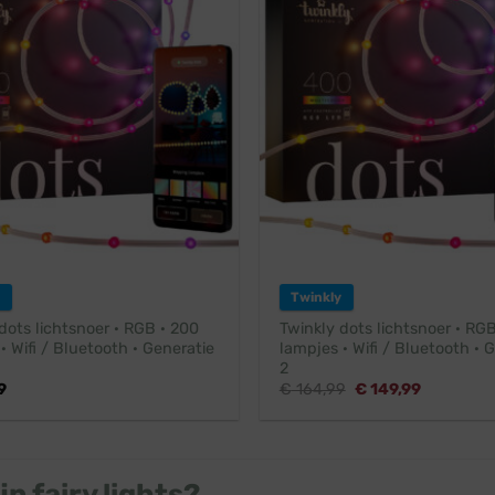
Twinkly
dots lichtsnoer · RGB · 200
Twinkly dots lichtsnoer · RG
· Wifi / Bluetooth · Generatie
lampjes · Wifi / Bluetooth · 
2
Oorspronkelijke
Huidige
9
€
164,99
€
149,99
prijs
prijs
was:
is:
€ 164,99.
€ 149,99.
jn fairy lights?