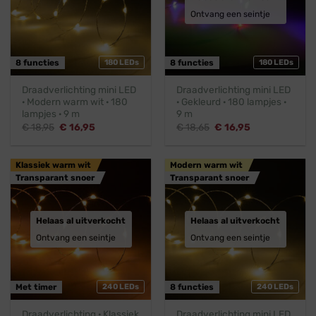
Ontvang een seintje
8 functies
180 LEDs
8 functies
180 LEDs
Draadverlichting mini LED
Draadverlichting mini LED
· Modern warm wit · 180
· Gekleurd · 180 lampjes ·
lampjes · 9 m
9 m
Oorspronkelijke
Huidige
Oorspronkelijke
Huidige
€
18,95
€
16,95
€
18,65
€
16,95
prijs
prijs
prijs
prijs
was:
is:
was:
is:
€ 18,95.
€ 16,95.
€ 18,65.
€ 16,95.
Klassiek warm wit
Modern warm wit
Transparant snoer
Transparant snoer
Helaas al uitverkocht
Helaas al uitverkocht
Ontvang een seintje
Ontvang een seintje
Met timer
240 LEDs
8 functies
240 LEDs
Draadverlichting · Klassiek
Draadverlichting mini LED