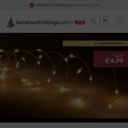
Skip
+14.800 klanten
geven ons een 9,4
to
content
2 JAAR GARANTIE
Vanaf
€ 6,95