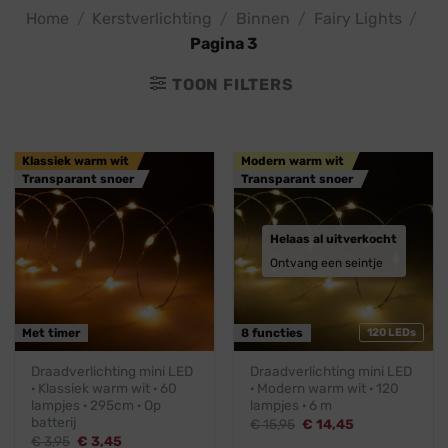
Home
/
Kerstverlichting
/
Binnen
/
Fairy Lights
/
Pagina 3
TOON FILTERS
Klassiek warm wit
Modern warm wit
Transparant snoer
Transparant snoer
Helaas al uitverkocht
Ontvang een seintje
Met timer
8 functies
120 LEDs
Draadverlichting mini LED
Draadverlichting mini LED
· Klassiek warm wit · 60
· Modern warm wit · 120
lampjes · 295cm · Op
lampjes · 6 m
batterij
Oorspronkelijke
Huidige
€
15,95
€
14,45
prijs
prijs
Oorspronkelijke
Huidige
€
3,95
€
3,45