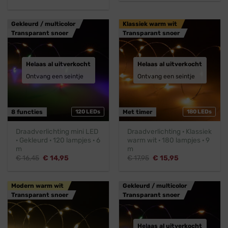
was:
is:
prijs
prijs
€ 15,95.
€ 14,45.
was:
is:
€ 3,95.
€ 3,45.
Gekleurd / multicolor
Klassiek warm wit
Transparant snoer
Transparant snoer
Helaas al uitverkocht
Helaas al uitverkocht
Ontvang een seintje
Ontvang een seintje
8 functies
120 LEDs
Met timer
180 LEDs
Draadverlichting mini LED
Draadverlichting · Klassiek
· Gekleurd · 120 lampjes · 6
warm wit · 180 lampjes · 9
m
m
Oorspronkelijke
Huidige
Oorspronkelijke
Huidige
€
16,45
€
14,95
€
17,95
€
15,95
prijs
prijs
prijs
prijs
was:
is:
was:
is:
€ 16,45.
€ 14,95.
€ 17,95.
€ 15,95.
Modern warm wit
Gekleurd / multicolor
Transparant snoer
Transparant snoer
Helaas al uitverkocht