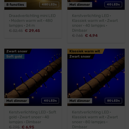
8 functies
480 LEDs
Met dimmer
40 LEDs
Draadverlichting mini LED
Kerstverlichting LED ·
· Modern warm wit · 480
Klassiek warm wit · Zwart
lampjes · 24 m
snoer · 40 lampjes ·
Dimbaar
Oorspronkelijke
Huidige
€
32,45
€
29,45
prijs
prijs
Oorspronkelijke
Huidige
€
7,65
€
4,94
was:
is:
prijs
prijs
€ 32,45.
€ 29,45.
was:
is:
€ 7,65.
€ 4,94.
Zwart snoer
Klassiek warm wit
Soft gold
Zwart snoer
Met dimmer
40 LEDs
Met dimmer
80 LEDs
Kerstverlichting LED · Soft
Kerstverlichting LED ·
gold · Zwart snoer · 40
Klassiek warm wit · Zwart
lampjes · Dimbaar
snoer · 80 lampjes ·
Dimbaar
Oorspronkelijke
Huidige
€
7,95
€
6,95