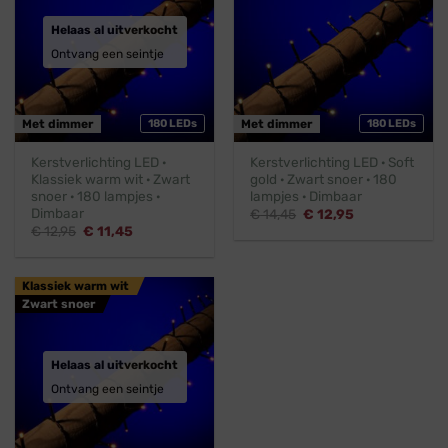
Helaas al uitverkocht
Ontvang een seintje
Met dimmer
180 LEDs
Met dimmer
180 LEDs
Kerstverlichting LED ·
Kerstverlichting LED · Soft
Klassiek warm wit · Zwart
gold · Zwart snoer · 180
snoer · 180 lampjes ·
lampjes · Dimbaar
Dimbaar
Oorspronkelijke
Huidige
€
14,45
€
12,95
prijs
prijs
Oorspronkelijke
Huidige
€
12,95
€
11,45
was:
is:
prijs
prijs
€ 14,45.
€ 12,95.
was:
is:
€ 12,95.
€ 11,45.
Klassiek warm wit
Zwart snoer
Helaas al uitverkocht
Ontvang een seintje