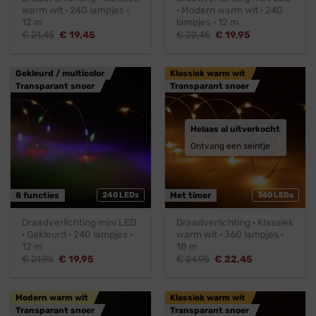
warm wit · 240 lampjes ·
· Modern warm wit · 240
12 m
lampjes · 12 m
Oorspronkelijke
Huidige
Oorspronkelijke
Huidige
€
21,45
€
19,45
€
22,45
€
19,95
prijs
prijs
prijs
prijs
was:
is:
was:
is:
€ 21,45.
€ 19,45.
€ 22,45.
€ 19,95.
Gekleurd / multicolor
Klassiek warm wit
Transparant snoer
Transparant snoer
Helaas al uitverkocht
Ontvang een seintje
8 functies
240 LEDs
Met timer
360 LEDs
Draadverlichting mini LED
Draadverlichting · Klassiek
· Gekleurd · 240 lampjes ·
warm wit · 360 lampjes ·
12 m
18 m
Oorspronkelijke
Huidige
Oorspronkelijke
Huidige
€
21,95
€
19,95
€
24,95
€
22,45
prijs
prijs
prijs
prijs
was:
is:
was:
is:
€ 21,95.
€ 19,95.
€ 24,95.
€ 22,45.
Modern warm wit
Klassiek warm wit
Transparant snoer
Transparant snoer