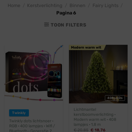
Home
/
Kerstverlichting
/
Binnen
/
Fairy Lights
/
Pagina 6
TOON FILTERS
Modern warm wit
408 LEDs
Lichtmantel
Twinkly
kerstboomverlichting ·
Modern warm wit · 408
Twinkly dots lichtsnoer ·
lampjes · 1,8 m
RGB · 400 lampjes · Wifi /
Oorspronkelijke
Huidige
€
20,85
€
18,76
Bluetooth · Generatie 2