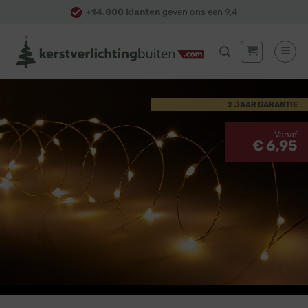
Skip
+14.800 klanten
geven ons een 9,4
to
content
2 JAAR GARANTIE
Vanaf
€ 6,95