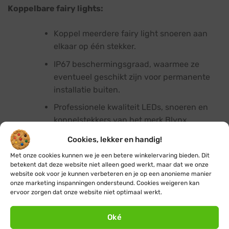
Koppelbare fairy lights:
Koppel meerdere fairy light snoeren aan
elkaar op één stekker.
IP67 beschermingsgraad, waarmee ze
eventueel geschikt zijn voor permanente
installatie buiten.
Professionele kwaliteit LEDs, snoeren en
koppelstekkers van het merk Blynx.
Cookies, lekker en handig!
Twinkly RGB(W) fairy lights:
Met onze cookies kunnen we je een betere winkelervaring bieden. Dit
betekent dat deze website niet alleen goed werkt, maar dat we onze
Innovatieve slimme verlichting met app-
website ook voor je kunnen verbeteren en je op een anonieme manier
bediening.
onze marketing inspanningen ondersteund. Cookies weigeren kan
ervoor zorgen dat onze website niet optimaal werkt.
Pas kleuren en effecten aan naar wens voor
een magische sfeerverlichting.
Oké