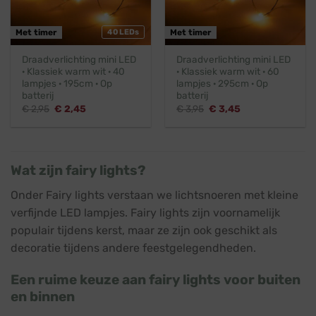
Met timer
40 LEDs
Met timer
Draadverlichting mini LED
Draadverlichting mini LED
· Klassiek warm wit · 40
· Klassiek warm wit · 60
lampjes · 195cm · Op
lampjes · 295cm · Op
batterij
batterij
Oorspronkelijke
Huidige
Oorspronkelijke
Huidige
€
2,95
€
2,45
€
3,95
€
3,45
prijs
prijs
prijs
prijs
was:
is:
was:
is:
€ 2,95.
€ 2,45.
€ 3,95.
€ 3,45.
Wat zijn fairy lights?
Onder Fairy lights verstaan we lichtsnoeren met kleine
verfijnde LED lampjes. Fairy lights zijn voornamelijk
populair tijdens kerst, maar ze zijn ook geschikt als
decoratie tijdens andere feestgelegendheden.
Een ruime keuze aan fairy lights voor buiten
en binnen