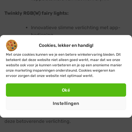
Twinkly RGB(W) fairy lights:
Innovatieve slimme verlichting met app-
bediening.
Pas kleuren en effecten aan naar wens voor
Cookies, lekker en handig!
een magische sfeerverlichting.
Met onze cookies kunnen we je een betere winkelervaring bieden. Dit
betekent dat deze website niet alleen goed werkt, maar dat we onze
Synchroniseer meerdere fairy light strings
website ook voor je kunnen verbeteren en je op een anonieme manier
voor een spectaculair effect.
onze marketing inspanningen ondersteund. Cookies weigeren kan
ervoor zorgen dat onze website niet optimaal werkt.
Al onze fairy lights zijn minimaal IP44 geclassificeerd,
Oké
dus spatwaterdicht en geschikt voor gebruik binnen-
en buitenshuis. Met hoogwaardige materialen,
Instellingen
energiezuinige led-technologie en eenvoudige
installatie ben je verzekerd van jarenlang plezier van
deze betoverende verlichting.