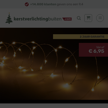
Skip
+14.800 klanten
geven ons een 9,4
to
content
2 JAAR GARANTIE
Vanaf
€ 6,95