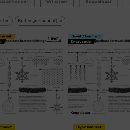
parant snoer
Wit snoer
Koppelbaar
×
etten
Buiten (permanent)
arm wit
IJswit / koud wit
💧 IP67
r
Zwart snoer
r
Professioneel
Koppelbaar
Pr
Connect
Blynx Connect