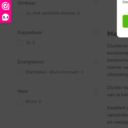
Coo
Dimbaar
Ja, met optionele dimmer
2
9,4
Met c
Koppelbaar
Ja
2
Clusterve
kerstlamp
kerstverl
Energiebron
manier ve
Startkabel - Blynx Connect
2
uitstralin
Cluster k
Merk
van je ba
Blynx
2
Kwaliteit
verschill
en veelzi