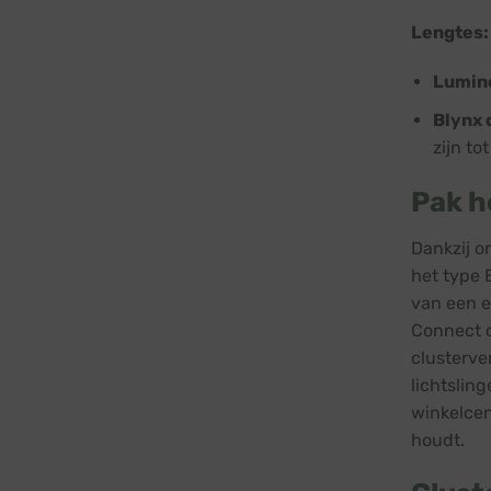
Lengtes:
Lumine
Blynx 
zijn to
Pak h
Dankzij o
het type 
van een e
Connect c
clusterve
lichtslin
winkelcen
houdt.