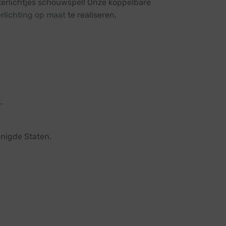
terlichtjes schouwspel! Onze koppelbare
erlichting op maat
te realiseren.
.
renigde Staten.