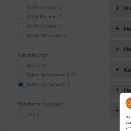
Is
30 tot 40 meter
2
40 tot 50 meter
2
50 tot 60 meter
2
Ho
60 tot 100+ meter
2
Ho
Geschikt voor
Binnen
37
Ku
Buiten (korte periode)
37
Buiten (permanent)
2
Ho
Beschermingsgraad
Is
IP67
2
Met
dez
ver