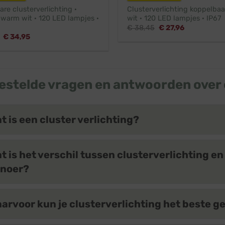
re clusterverlichting ·
Clusterverlichting koppelbaa
 warm wit · 120 LED lampjes ·
wit · 120 LED lampjes · IP67
Oorspronkelijke
Huidige
€
38,45
€
27,96
prijs
prijs
Oorspronkelijke
Huidige
€
34,95
was:
is:
prijs
prijs
€ 38,45.
€ 27,96.
was:
is:
€ 38,95.
€ 34,95.
estelde vragen en antwoorden over 
t is een cluster verlichting?
t is het verschil tussen clusterverlichting e
snoer?
arvoor kun je clusterverlichting het beste g