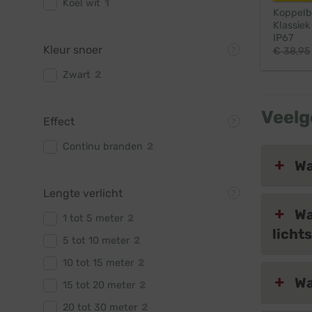
Koel wit
1
Koppelba
Klassiek
IP67
Kleur snoer
€
38,95
Zwart
2
Veelg
Effect
Continu branden
2
Wa
Lengte verlicht
Wa
1 tot 5 meter
2
licht
5 tot 10 meter
2
10 tot 15 meter
2
Wa
15 tot 20 meter
2
20 tot 30 meter
2