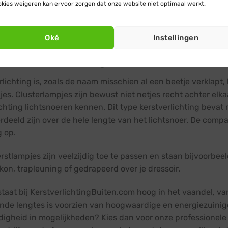
kies weigeren kan ervoor zorgen dat onze website niet optimaal werkt.
Terug naar prod
Oké
Instellingen
lusterverlichting maak je van elk ob
rlichting is, zoals de naam misschien al een beetje verklapt
jes. Clusterlampjes zijn bewust niet netjes recht achter elka
ichting lichtsnoeren kennen. Dit type kerstverlichting bevat
rdeeld zijn over de hele lengte van het lichtsnoer. De comp
g op.
erstlampjes zijn veelzijdig toe te passen en staan bijvoorbe
lkon, trapleuning of gedrapeerd over je dressoir.
 staat bij KerstverlichtingBuiten.com hoog in het vaandel, v
ende lengtes is voorzien van hoogwaardige en energiezuinig
jdigheid in mogelijkheden? Kies dan voor onze professionele