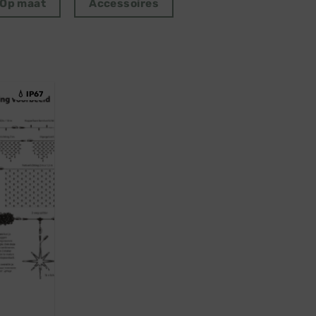
Op maat
Accessoires
💧 IP67
ofessioneel