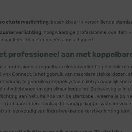
o clusterverlichting
: beschikbaar in verschillende standa
clusterverlichting
: hoogwaardige professionele kwaliteit I
t maar liefst 75 meter op één aansluitsnoer!
et professioneel aan met koppelbare 
nze professionele
koppelbare clusterverlichting
die ook kopp
Blynx Connect, is het gebruik van meerdere stekkerdozen, s
envoudig te gebruiken koppelsysteem kun je namelijk snel e
luster lichtsnoeren aan elkaar koppelen. Zo bevestig je in
rlichting aan het uiteinde van de startkabel, waarna je op h
ger kunt aansluiten. Dankzij dit handige koppelsysteem voorz
trum eenvoudig van indrukwekkende kerstverlichting terwijl j