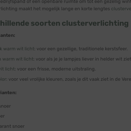
edrijfspand of een openbare ruimte om tot een gezellig win
rlichting maakt het mogelijk lange en korte lengtes
clusterv
hillende soorten clusterverlichting
ianten:
k warm wit licht
: voor een gezellige, traditionele kerstsfeer.
 warm wit licht
: voor als je je lampjes liever in helder wit ziet
t licht
: voor een frisse, moderne uitstraling.
lor
: voor veel vrolijke kleuren, zoals je dit vaak ziet in de Ve
ianten:
snoer
oer
arant snoer