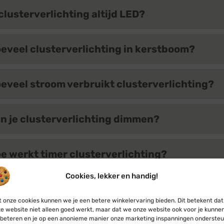
 clusterverlichting altijd LED?
eveel clusterverlichting in kerstboom?
eveel stroom verbruikt clusterverlichting?
n je clusterverlichting dimmen?
e werkt timer clusterverlichting?
Cookies, lekker en handig!
 clusterverlichting ook koppelbaar?
 onze cookies kunnen we je een betere winkelervaring bieden. Dit betekent dat
e website niet alleen goed werkt, maar dat we onze website ook voor je kunne
beteren en je op een anonieme manier onze marketing inspanningen ondersteu