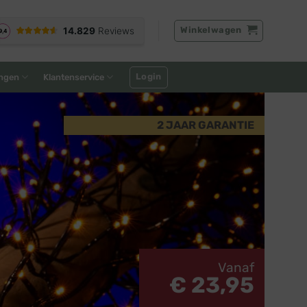
Winkelwagen
Login
ngen
Klantenservice
2 JAAR GARANTIE
Vanaf
€ 23,95