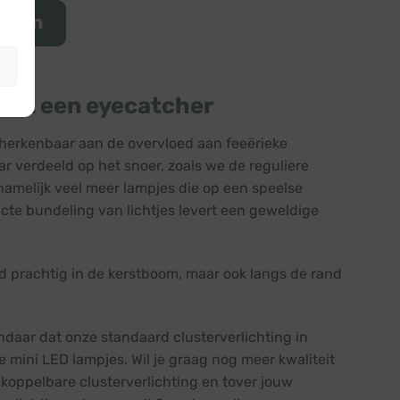
ucten
ject een eyecatcher
, herkenbaar aan de overvloed aan feeërieke
ar verdeeld op het snoer, zoals we de reguliere
 namelijk veel meer lampjes die op een speelse
acte bundeling van lichtjes levert een geweldige
eld prachtig in de kerstboom, maar ook langs de rand
andaar dat onze standaard clusterverlichting in
e mini LED lampjes.
Wil je graag nog meer kwaliteit
 koppelbare clusterverlichting en tover jouw