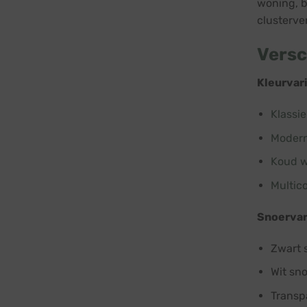
woning, b
clusterve
Versc
Kleurvar
Klassie
Modern
Koud wi
Multico
Snoervar
Zwart 
Wit sn
Transp