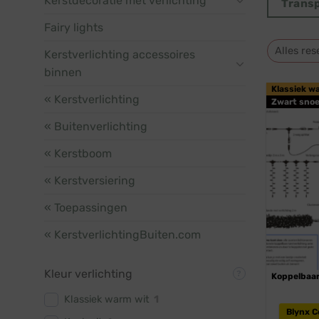
Kerstdecoratie met verlichting
Trans
Fairy lights
Alles res
Kerstverlichting accessoires
binnen
Klassiek w
« Kerstverlichting
Zwart snoe
« Buitenverlichting
« Kerstboom
« Kerstversiering
« Toepassingen
« KerstverlichtingBuiten.com
Kleur verlichting
Koppelbaa
Klassiek warm wit
1
Blynx 