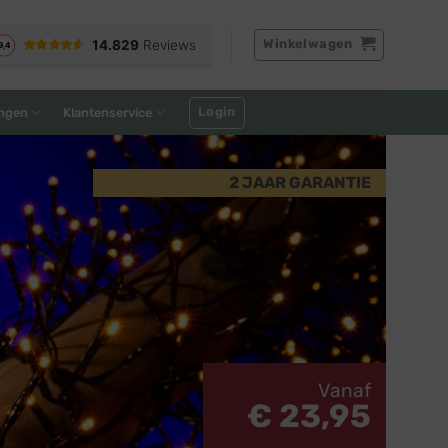
Winkelwagen
Login
ngen
Klantenservice
2 JAAR GARANTIE
Vanaf
€ 23,95