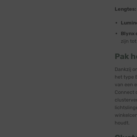
Lengtes:
Lumine
Blynx 
zijn to
Pak h
Dankzij o
het type 
van een e
Connect c
clusterve
lichtslin
winkelcen
houdt.