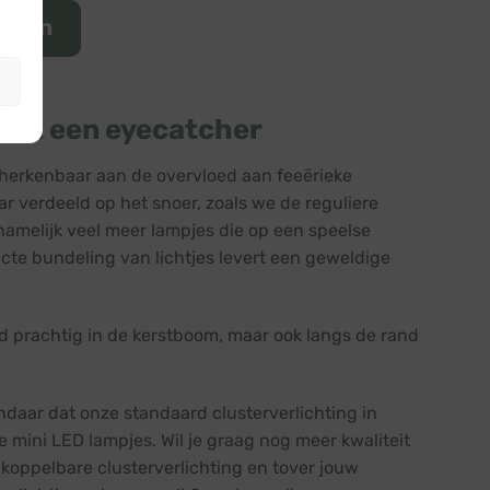
ucten
ject een eyecatcher
, herkenbaar aan de overvloed aan feeërieke
ar verdeeld op het snoer, zoals we de reguliere
 namelijk veel meer lampjes die op een speelse
acte bundeling van lichtjes levert een geweldige
eld prachtig in de kerstboom, maar ook langs de rand
andaar dat onze standaard clusterverlichting in
e mini LED lampjes.
Wil je graag nog meer kwaliteit
 koppelbare clusterverlichting en tover jouw