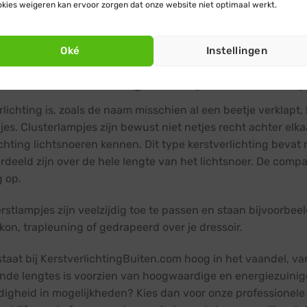
kies weigeren kan ervoor zorgen dat onze website niet optimaal werkt.
Terug naar prod
Oké
Instellingen
lusterverlichting maak je van elk ob
rlichting is, zoals de naam misschien al een beetje verklapt
jes. Clusterlampjes zijn bewust niet netjes recht achter elka
ichting lichtsnoeren kennen. Dit type kerstverlichting bevat
rdeeld zijn over de hele lengte van het lichtsnoer. De comp
g op.
erstlampjes zijn veelzijdig toe te passen en staan bijvoorbe
lkon, trapleuning of gedrapeerd over je dressoir.
 staat bij KerstverlichtingBuiten.com hoog in het vaandel, v
ende lengtes is voorzien van hoogwaardige en energiezuinig
jdigheid in mogelijkheden? Kies dan voor onze professionele