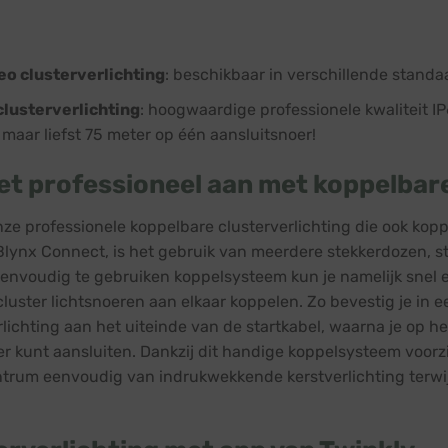
o clusterverlichting
: beschikbaar in verschillende standa
clusterverlichting
: hoogwaardige professionele kwaliteit I
t maar liefst 75 meter op één aansluitsnoer!
et professioneel aan met koppelbare 
nze professionele
koppelbare clusterverlichting
die ook kopp
Blynx Connect, is het gebruik van meerdere stekkerdozen, s
envoudig te gebruiken koppelsysteem kun je namelijk snel e
luster lichtsnoeren aan elkaar koppelen. Zo bevestig je in
rlichting aan het uiteinde van de startkabel, waarna je op h
ger kunt aansluiten. Dankzij dit handige koppelsysteem voorz
trum eenvoudig van indrukwekkende kerstverlichting terwijl j