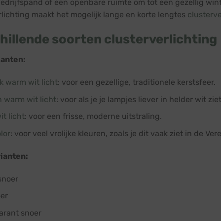
edrijfspand of een openbare ruimte om tot een gezellig win
rlichting maakt het mogelijk lange en korte lengtes
clusterv
hillende soorten clusterverlichting
ianten:
k warm wit licht
: voor een gezellige, traditionele kerstsfeer.
 warm wit licht
: voor als je je lampjes liever in helder wit ziet
t licht
: voor een frisse, moderne uitstraling.
lor
: voor veel vrolijke kleuren, zoals je dit vaak ziet in de Ve
ianten:
snoer
oer
arant snoer