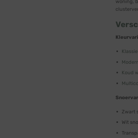
woning, b
clusterve
Versc
Kleurvar
Klassie
Modern
Koud wi
Multico
Snoervar
Zwart 
Wit sn
Transp