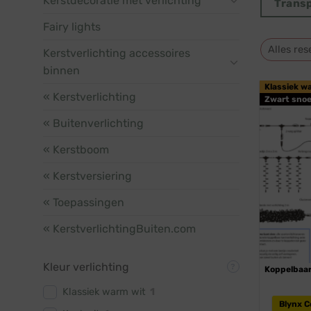
Kerstdecoratie met verlichting
Trans
Fairy lights
Alles res
Kerstverlichting accessoires
binnen
Klassiek w
« Kerstverlichting
Zwart snoe
« Buitenverlichting
« Kerstboom
« Kerstversiering
« Toepassingen
« KerstverlichtingBuiten.com
Kleur verlichting
Koppelbaa
Klassiek warm wit
1
Blynx 