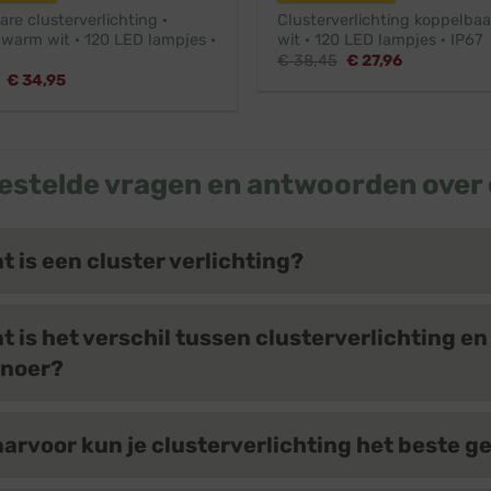
re clusterverlichting ·
Clusterverlichting koppelbaa
 warm wit · 120 LED lampjes ·
wit · 120 LED lampjes · IP67
Oorspronkelijke
Huidige
€
38,45
€
27,96
prijs
prijs
Oorspronkelijke
Huidige
€
34,95
was:
is:
prijs
prijs
€ 38,45.
€ 27,96.
was:
is:
€ 38,95.
€ 34,95.
estelde vragen en antwoorden over 
t is een cluster verlichting?
t is het verschil tussen clusterverlichting e
snoer?
arvoor kun je clusterverlichting het beste g