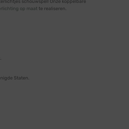
terlichtjes schouwspel! Onze koppelbare
erlichting op maat
te realiseren.
.
renigde Staten.