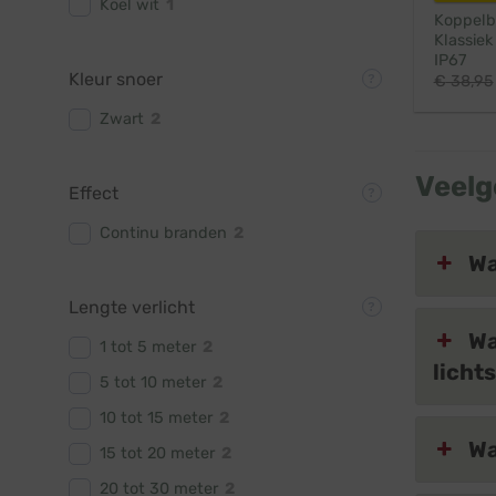
Koel wit
1
Koppelba
Klassiek
IP67
Kleur snoer
€
38,95
Zwart
2
Veelg
Effect
Continu branden
2
Wa
Lengte verlicht
Wa
1 tot 5 meter
2
licht
5 tot 10 meter
2
10 tot 15 meter
2
Wa
15 tot 20 meter
2
20 tot 30 meter
2