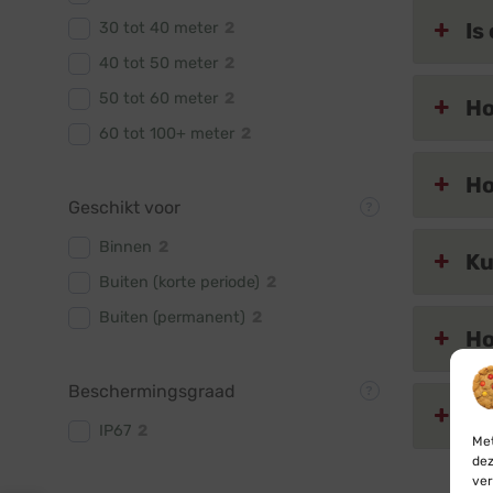
Is
30 tot 40 meter
2
40 tot 50 meter
2
50 tot 60 meter
2
Ho
60 tot 100+ meter
2
Ho
Geschikt voor
Binnen
2
Ku
Buiten (korte periode)
2
Buiten (permanent)
2
Ho
Beschermingsgraad
Is
IP67
2
Met
dez
ver