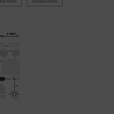
Op maat
Accessoires
💧 IP67
ofessioneel