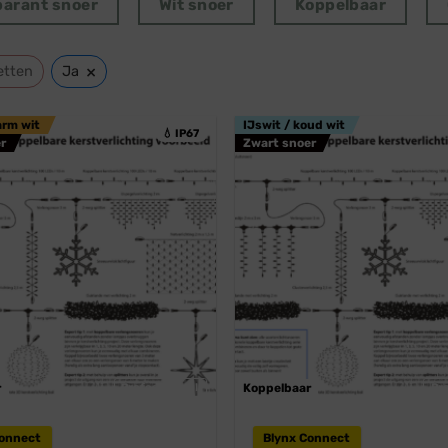
parant snoer
Wit snoer
Koppelbaar
×
etten
Ja
arm wit
IJswit / koud wit
💧 IP67
r
Zwart snoer
r
Professioneel
Koppelbaar
Pr
Connect
Blynx Connect