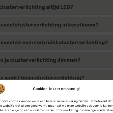
 clusterverlichting altijd LED?
eveel clusterverlichting in kerstboom?
eveel stroom verbruikt clusterverlichting?
n je clusterverlichting dimmen?
e werkt timer clusterverlichting?
Cookies, lekker en handig!
 clusterverlichting ook koppelbaar?
 onze cookies kunnen we je een betere winkelervaring bieden. Dit betekent dat
e website niet alleen goed werkt, maar dat we onze website ook voor je kunne
beteren en je op een anonieme manier onze marketing inspanningen ondersteu