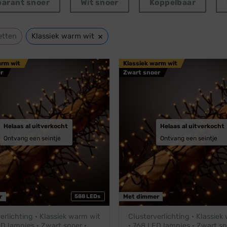
parant snoer
Wit snoer
Koppelbaar
×
etten
Klassiek warm wit
arm wit
Klassiek warm wit
r
Zwart snoer
Helaas al uitverkocht
Helaas al uitverkocht
Ontvang een seintje
Ontvang een seintje
r
588 LEDs
Met dimmer
erlichting · Klassiek warm wit
Clusterverlichting · Klassiek
D lampjes · Zwart snoer ·
· 768 LED lampjes · Zwart sn