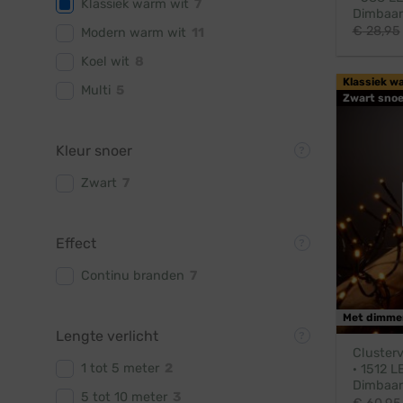
Klassiek warm wit
7
Dimbaar
€
28,95
Modern warm wit
11
Koel wit
8
Klassiek w
Multi
5
Zwart snoe
Kleur snoer
Zwart
7
Effect
Continu branden
7
Met dimme
Lengte verlicht
Clusterv
1 tot 5 meter
2
· 1512 L
Dimbaar
5 tot 10 meter
3