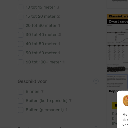
€
60,95
10 tot 15 meter
3
15 tot 20 meter
2
Klassiek w
Zwart snoe
20 tot 30 meter
1
30 tot 40 meter
2
40 tot 50 meter
1
50 tot 60 meter
1
60 tot 100+ meter
1
Geschikt voor
Binnen
7
Koppelbaa
Buiten (korte periode)
7
Blynx 
Buiten (permanent)
1
Koppelba
Met
Klassiek
dez
IP67
ver