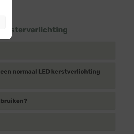
clusterverlichting
n een normaal LED kerstverlichting
ebruiken?