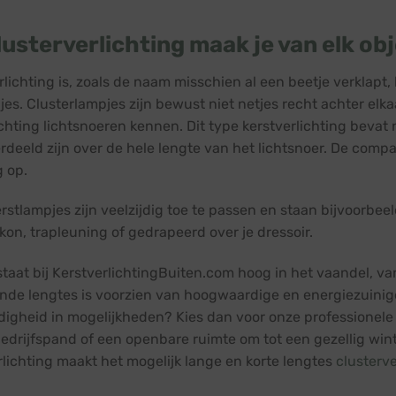
lusterverlichting maak je van elk ob
rlichting is, zoals de naam misschien al een beetje verklapt
jes. Clusterlampjes zijn bewust niet netjes recht achter elka
ichting lichtsnoeren kennen. Dit type kerstverlichting bevat
rdeeld zijn over de hele lengte van het lichtsnoer. De comp
g op.
erstlampjes zijn veelzijdig toe te passen en staan bijvoorbe
lkon, trapleuning of gedrapeerd over je dressoir.
 staat bij KerstverlichtingBuiten.com hoog in het vaandel, v
ende lengtes is voorzien van hoogwaardige en energiezuinig
jdigheid in mogelijkheden? Kies dan voor onze professionele
edrijfspand of een openbare ruimte om tot een gezellig win
rlichting maakt het mogelijk lange en korte lengtes
clusterv