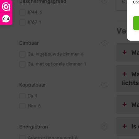
Beschermingsgraad
€
38,95
Coo
IP44
6
9,4
IP67
1
Veelg
Dimbaar
Wa
Ja, ingebouwde dimmer
6
Ja, met optionele dimmer
1
Wa
licht
Koppelbaar
Ja
1
Wa
Nee
6
Is
Energiebron
Adapter (inbegrepen)
6