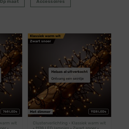
Op maat
Accessoires
Klassiek warm wit
Zwart snoer
Helaas al uitverkocht
Ontvang een seintje
768 LEDs
Met dimmer
1128 LEDs
 warm wit
Clusterverlichting · Klassiek warm wit
oer ·
· 1128 LED lampjes · Zwart snoer ·