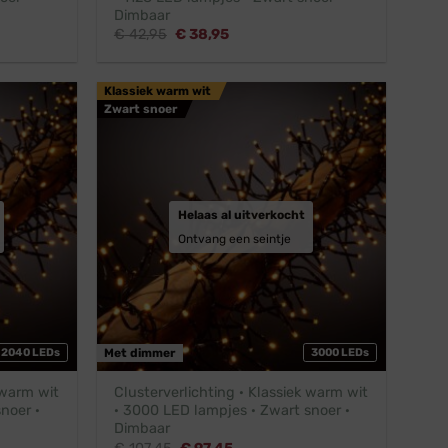
Dimbaar
Oorspronkelijke
Huidige
€
42,95
€
38,95
prijs
prijs
was:
is:
€ 42,95.
€ 38,95.
Klassiek warm wit
Zwart snoer
Helaas al uitverkocht
Ontvang een seintje
2040 LEDs
Met dimmer
3000 LEDs
 warm wit
Clusterverlichting · Klassiek warm wit
noer ·
· 3000 LED lampjes · Zwart snoer ·
Dimbaar
Oorspronkelijke
Huidige