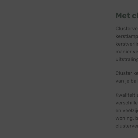
Met c
Clusterve
kerstlamp
kerstverl
manier ve
uitstralin
Cluster k
van je ba
Kwaliteit
verschill
en veelzi
woning, b
clusterve