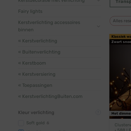
Kerstdecoratie met verlichting
Trans
Fairy lights
Alles res
Kerstverlichting accessoires
binnen
Klassiek w
« Kerstverlichting
Zwart snoe
« Buitenverlichting
« Kerstboom
« Kerstversiering
« Toepassingen
« KerstverlichtingBuiten.com
Kleur verlichting
Met dimme
Soft gold
6
Clusterv
· 588 LE