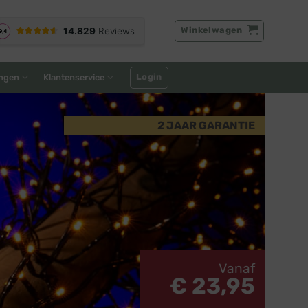
Winkelwagen
Login
ngen
Klantenservice
2 JAAR GARANTIE
Vanaf
€ 23,95