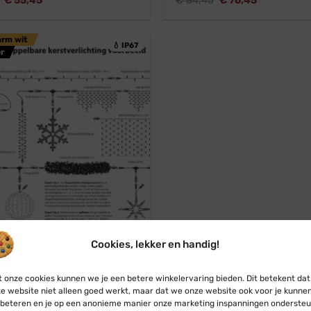
€
55,45
€
84,45
€
76,45
prijs
prijs
prijs
prijs
was:
is:
was:
is:
€ 60,95.
€ 55,45.
€ 84,45.
€ 76,45.
arm wit
💧 IP67
r
r
Professioneel
Cookies, lekker en handig!
Connect
re clusterverlichting ·
 onze cookies kunnen we je een betere winkelervaring bieden. Dit betekent dat
 warm wit · 120 LED lampjes ·
e website niet alleen goed werkt, maar dat we onze website ook voor je kunne
beteren en je op een anonieme manier onze marketing inspanningen ondersteu