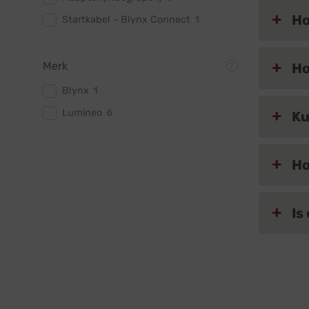
Ho
Startkabel - Blynx Connect
1
Merk
Ho
Blynx
1
Lumineo
6
Ku
Ho
Is