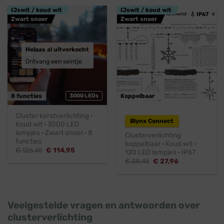
€ 76,95.
€ 69,95.
€ 88,45.
€ 80,45.
IJswit / koud wit
IJswit / koud wit
💧 IP67
Zwart snoer
Zwart snoer
Helaas al uitverkocht
Ontvang een seintje
8 functies
3000 LEDs
Koppelbaar
Professioneel
Cluster kerstverlichting ·
Blynx Connect
Koud wit · 3000 LED
lampjes · Zwart snoer · 8
Clusterverlichting
functies
koppelbaar · Koud wit ·
Oorspronkelijke
Huidige
€
126,45
€
114,95
120 LED lampjes · IP67
prijs
prijs
Oorspronkelijke
Huidige
€
38,45
€
27,96
was:
is:
prijs
prijs
€ 126,45.
€ 114,95.
was:
is:
€ 38,45.
€ 27,96.
Veelgestelde vragen en antwoorden over
clusterverlichting