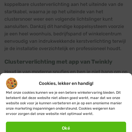
koppelbare clusterverlichting aan het uiteinde van de
startkabel, waarna je op het uiteinde van het
clustersnoer weer een volgende lichtslinger kunt
aansluiten. Dankzij dit handige koppelsysteem voorzie
je een heel woonhuis, bedrijfspand of winkelcentrum
eenvoudig van indrukwekkende kerstverlichting terwijl
je de installatie overzichtelijk en professioneel houdt.
Clusterverlichting met app van Twinkly
Houd je van moderne snufjes en ben je niet bang om op
te vallen? Bekijk dan ook eens de
clusterverlichting mét
Cookies, lekker en handig!
app
van het merk Twinkly. De innovatieve verlichting
Met onze cookies kunnen we je een betere winkelervaring bieden. Dit
van Twinkly zal je verrassen met zijn kleuren,
betekent dat deze website niet alleen goed werkt, maar dat we onze
lichtpatronen en speciale effecten.
website ook voor je kunnen verbeteren en je op een anonieme manier
onze marketing inspanningen ondersteund. Cookies weigeren kan
Voordelen van clusterverlichting in je
ervoor zorgen dat onze website niet optimaal werkt.
kerstboom
Oké
Clusterverlichting biedt veel voordelen ten opzichte