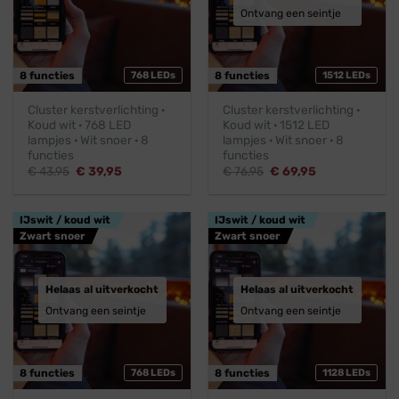
Ontvang een seintje
8 functies
768 LEDs
8 functies
1512 LEDs
Cluster kerstverlichting ·
Cluster kerstverlichting ·
Koud wit · 768 LED
Koud wit · 1512 LED
lampjes · Wit snoer · 8
lampjes · Wit snoer · 8
functies
functies
Oorspronkelijke
Huidige
Oorspronkelijke
Huidige
€
43,95
€
39,95
€
76,95
€
69,95
prijs
prijs
prijs
prijs
was:
is:
was:
is:
€ 43,95.
€ 39,95.
€ 76,95.
€ 69,95.
IJswit / koud wit
IJswit / koud wit
Zwart snoer
Zwart snoer
Helaas al uitverkocht
Helaas al uitverkocht
Ontvang een seintje
Ontvang een seintje
8 functies
768 LEDs
8 functies
1128 LEDs