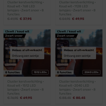
Cluster kerstverlichting ·
Cluster kerstverlichting ·
Koud wit · 768 LED
Koud wit · 1128 LED
lampjes · Zwart snoer · 8
lampjes · Zwart snoer · 8
functies
functies
Oorspronkelijke
Huidige
Oorspronkelijke
Huidige
€
41,95
€
37,95
€
54,95
€
49,95
prijs
prijs
prijs
prijs
was:
is:
was:
is:
€ 41,95.
€ 37,95.
€ 54,95.
€ 49,95.
IJswit / koud wit
IJswit / koud wit
Zwart snoer
Zwart snoer
Helaas al uitverkocht
Helaas al uitverkocht
Ontvang een seintje
Ontvang een seintje
8 functies
1512 LEDs
8 functies
2040 LEDs
Cluster kerstverlichting ·
Cluster kerstverlichting ·
Koud wit · 1512 LED
Koud wit · 2040 LED
lampjes · Zwart snoer · 8
lampjes · Zwart snoer · 8
functies
functies
Oorspronkelijke
Huidige
Oorspronkelijke
Huidige
€
76,95
€
69,95
€
88,45
€
80,45
prijs
prijs
prijs
prijs
was:
is:
was:
is: