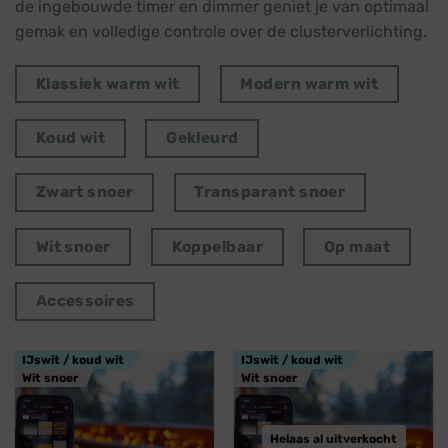
de ingebouwde timer en dimmer geniet je van optimaal
gemak en volledige controle over de clusterverlichting.
Klassiek warm wit
Modern warm wit
Koud wit
Gekleurd
Zwart snoer
Transparant snoer
Wit snoer
Koppelbaar
Op maat
Accessoires
IJswit / koud wit
IJswit / koud wit
Wit snoer
Wit snoer
Helaas al uitverkocht