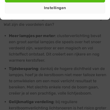
van normale kerstverlichting snoeren, daarmee zijn dit
Instellingen
type lampjes de perfecte keuze is voor het versieren
van je kerstboom en gebruik als kerstboomverlichting.
Wat zijn die voordelen dan?
Meer lampjes per meter
: clusterverlichting bevat
een groot aantal lampjes die speels over het snoer
verdeeld zijn, waardoor er een magisch en vol
lichteffect ontstaat. Dit creëert een rijkere en nog
warmere kerstsfeer.
Tijdsbesparing
: dankzij de hogere dichtheid van de
lampjes, hoef je de kerstboom niet meer talloze keren
te omwikkelen om een mooi verlicht resultaat te
bereiken. Met slechts enkele rond de boom gaan,
creëer je al een prachtige, volle lichtjesboom.
Gelijkmatige verdeling
: bij reguliere
kerstboomverlichting lichtsnoeren is het risico groter