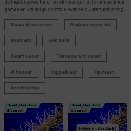
de ingebouwde timer en dimmer geniet je van optimaal
gemak en volledige controle over de clusterverlichting.
Klassiek warm wit
Modern warm wit
Koud wit
Gekleurd
Zwart snoer
Transparant snoer
Wit snoer
Koppelbaar
Op maat
Accessoires
IJswit / koud wit
IJswit / koud wit
Wit snoer
Wit snoer
Helaas al uitverkocht