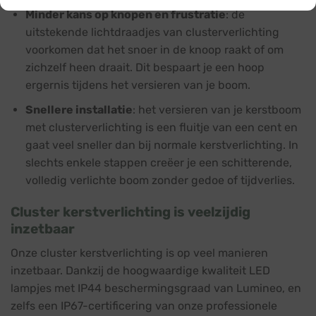
Minder kans op knopen en frustratie
: de
uitstekende lichtdraadjes van clusterverlichting
voorkomen dat het snoer in de knoop raakt of om
zichzelf heen draait. Dit bespaart je een hoop
ergernis tijdens het versieren van je boom.
Snellere installatie
: het versieren van je kerstboom
met clusterverlichting is een fluitje van een cent en
gaat veel sneller dan bij normale kerstverlichting. In
slechts enkele stappen creëer je een schitterende,
volledig verlichte boom zonder gedoe of tijdverlies.
Cluster kerstverlichting is veelzijdig
inzetbaar
Onze cluster kerstverlichting is op veel manieren
inzetbaar. Dankzij de hoogwaardige kwaliteit LED
lampjes met IP44 beschermingsgraad van Lumineo, en
zelfs een IP67-certificering van onze professionele