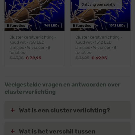
Ontvang een seintje
8 functies
768 LEDs
8 functies
1512 LEDs
Cluster kerstverlichting ·
Cluster kerstverlichting ·
Koud wit · 768 LED
Koud wit · 1512 LED
lampjes · Wit snoer · 8
lampjes · Wit snoer · 8
functies
functies
Oorspronkelijke
Huidige
Oorspronkelijke
Huidige
€
43,95
€
39,95
€
76,95
€
69,95
prijs
prijs
prijs
prijs
was:
is:
was:
is:
€ 43,95.
€ 39,95.
€ 76,95.
€ 69,95.
Veelgestelde vragen en antwoorden over
clusterverlichting
Wat is een cluster verlichting?
Wat is het verschil tussen