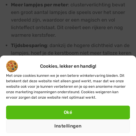
Meer lampjes per meter
: clusterverlichting bevat
een groot aantal lampjes die speels over het snoer
verdeeld zijn, waardoor er een magisch en vol
lichteffect ontstaat. Dit creëert een rijkere en nog
warmere kerstsfeer.
Tijdsbesparing
: dankzij de hogere dichtheid van de
lampjes, hoef je de kerstboom niet meer talloze keren
te omwikkelen om een mooi verlicht resultaat te
Cookies, lekker en handig!
bereiken. Met slechts enkele rond de boom gaan,
creëer je al een prachtige, volle lichtjesboom.
Met onze cookies kunnen we je een betere winkelervaring bieden. Dit
betekent dat deze website niet alleen goed werkt, maar dat we onze
Gelijkmatige verdeling
: bij reguliere
website ook voor je kunnen verbeteren en je op een anonieme manier
onze marketing inspanningen ondersteund. Cookies weigeren kan
kerstboomverlichting lichtsnoeren is het risico groter
ervoor zorgen dat onze website niet optimaal werkt.
dat de lampjes ongelijk verdeeld raken, doordat het
snoer meerdere malen om de boom gewikkeld moet
Oké
worden. Clusterverlichting daarentegen zorgt direct
vanuit de productverpakking al voor een meer egale
Instellingen
spreiding van de lichtjes.