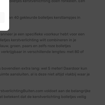
ie de bolletjes kerstverlichting doen fonkelen. Een
snoer van 40 gekleurde bolletjes kerstlampjes in
, wanneer je een specifieke voorkeur hebt voor een
letjes kerstverlichting wilt combineren in je
blauw, groen, paars en zelfs roze bolletjes
 verkrijgbaar in verschillende lengtes: met 80 of
is bovendien extra lang: wel 5 meter! Daardoor kun
mte aansluiten, al is deze niet altijd vlakbij waar je
KerstverlichtingBuiten.com voldoet aan de belangrijke
etekent dat de kerstverlichting bolletjes veilig