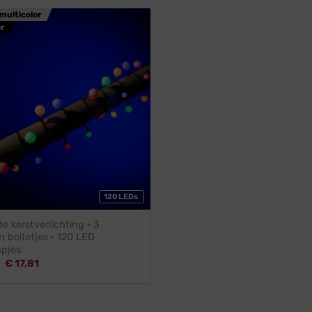
multicolor
r
120 LEDs
e kerstverlichting · 3
 bolletjes · 120 LED
mpjes
Oorspronkelijke
Huidige
€
17,81
prijs
prijs
was:
is:
€ 38,45.
€ 17,81.