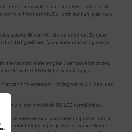
 er kleine sneeuwvolkjes op neergedwarreld zijn. Je
an warm wit tot koel wit. De lichtkleur kun je zo vaak
etjes geleidelijk van wit-tint veranderen. Zo gaan
-tint. Dat geeft een fonkelende uitstraling van je
in drie verschillende lengtes / aantal kerstlichtjes:
 van 240 witte LED bolletjes kerstlampjes.
s niet van tint verandert richting warm wit, dan is er
g warm wit, ook met 80 of 180 LED kerstlichtjes.
ken: zo variëren ze bijvoorbeeld in grootte, wat je
n
rstverlichting bolletjes: je kunt er verschillende
nd.