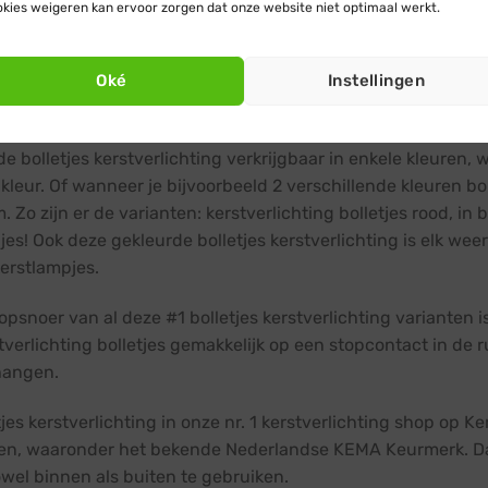
standen op instellen. Dit zijn 7 verschillende lichteffecten d
kies weigeren kan ervoor zorgen dat onze website niet optimaal werkt.
look, die je zelf kunt bedienen met één eenvoudige knop.
Oké
Instellingen
 bolletjes kerstverlichting multicolor is verkrijgbaar in een 
ende grootte, eentje van 120 kerstlampjes of 240 stuks.
de bolletjes kerstverlichting verkrijgbaar in enkele kleuren
kleur. Of wanneer je bijvoorbeeld 2 verschillende kleuren bol
 Zo zijn er de varianten: kerstverlichting bolletjes rood, in 
es! Ook deze gekleurde bolletjes kerstverlichting is elk weer
erstlampjes.
opsnoer van al deze #1 bolletjes kerstverlichting varianten 
tverlichting bolletjes gemakkelijk op een stopcontact in de rui
hangen.
tjes kerstverlichting in onze nr. 1 kerstverlichting shop op 
n, waaronder het bekende Nederlandse KEMA Keurmerk. Dat b
owel binnen als buiten te gebruiken.