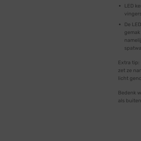
LED ker
vingers
De LED
gemak 
namelij
spatwa
Extra tip:
zet ze na
licht geno
Bedenk we
als buiten