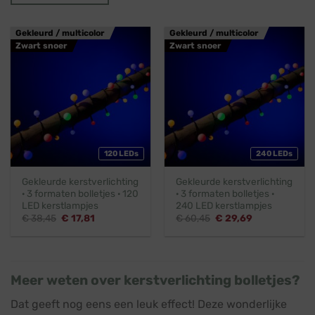
Gekleurd / multicolor
Gekleurd / multicolor
Zwart snoer
Zwart snoer
120 LEDs
240 LEDs
Gekleurde kerstverlichting
Gekleurde kerstverlichting
· 3 formaten bolletjes · 120
· 3 formaten bolletjes ·
LED kerstlampjes
240 LED kerstlampjes
Oorspronkelijke
Huidige
Oorspronkelijke
Huidige
€
38,45
€
17,81
€
60,45
€
29,69
prijs
prijs
prijs
prijs
was:
is:
was:
is:
€ 38,45.
€ 17,81.
€ 60,45.
€ 29,69.
Meer weten over kerstverlichting bolletjes?
Dat geeft nog eens een leuk effect! Deze wonderlijke