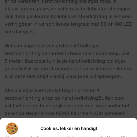
er de varianten: kerstverlichting bolletjes rood, in
blauw, groen, paars en zelfs roze bolletjes kerstlampjes!
Ook deze gekleurde bolletjes kerstverlichting is elk weer
verkrijgbaar in verschillende lengtes: met 80 of 180 LED
kerstlampjes.
Het aanloopsnoer van al deze #1 bolletjes
kerstverlichting varianten is bovendien extra lang: wel
5 meter! Daardoor kun je de kerstverlichting bolletjes
gemakkelijk op een stopcontact in de ruimte aansluiten,
al is deze niet altijd vlakbij waar je ze wil ophangen.
Alle bolletjes kerstverlichting in onze nr. 1
kerstverlichting shop op KerstverlichtingBuiten.com
voldoet aan de belangrijke keurmerken, waaronder het
bekende Nederlandse KEMA Keurmerk. Dat betekent
dat de kerstverlichting bolletjes veilig zijn om zowel
Cookies, lekker en handig!
binnen als buiten te gebruiken.