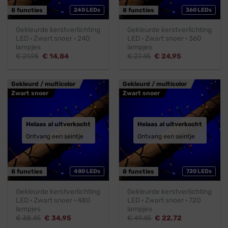
8 functies
240 LEDs
8 functies
360 LEDs
Gekleurde kerstverlichting
Gekleurde kerstverlichting
LED · Zwart snoer · 240
LED · Zwart snoer · 360
lampjes
lampjes
Oorspronkelijke
Huidige
Oorspronkelijke
Huidige
€
21,95
€
14,84
€
27,45
€
24,95
prijs
prijs
prijs
prijs
was:
is:
was:
is:
€ 21,95.
€ 14,84.
€ 27,45.
€ 24,95.
Gekleurd / multicolor
Gekleurd / multicolor
Zwart snoer
Zwart snoer
Helaas al uitverkocht
Helaas al uitverkocht
Ontvang een seintje
Ontvang een seintje
8 functies
480 LEDs
8 functies
720 LEDs
Gekleurde kerstverlichting
Gekleurde kerstverlichting
LED · Zwart snoer · 480
LED · Zwart snoer · 720
lampjes
lampjes
Oorspronkelijke
Huidige
Oorspronkelijke
Huidige
€
38,45
€
34,95
€
49,45
€
22,72
prijs
prijs
prijs
prijs