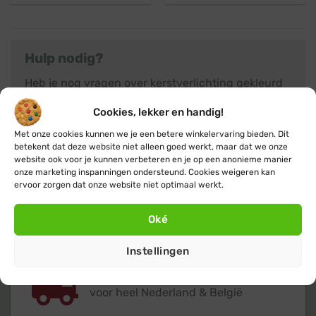
was:
is:
was:
is:
€ 38,45.
€ 34,95.
€ 49,45.
€ 22,72.
Hulp nodig?
Heb je nog vragen over kerstverlichting gekleurd
of kom je er niet helemaal uit? Neem dan gerust
Cookies, lekker en handig!
contact
met ons op, we helpen je graag met
Met onze cookies kunnen we je een betere winkelervaring bieden. Dit
advies. Of klik verder naar het overzicht met alle
betekent dat deze website niet alleen goed werkt, maar dat we onze
kerstboomverlichting
producten.
website ook voor je kunnen verbeteren en je op een anonieme manier
onze marketing inspanningen ondersteund. Cookies weigeren kan
ervoor zorgen dat onze website niet optimaal werkt.
Oké
Instellingen
Gratis
of lage (€ 3,95) verzendkosten
voor heel Nederland & België