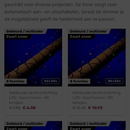
geschikt voor diverse projecten. De timer zorgt voor
automatisch aan- en uitschakelen, terwijl de dimmer je
de mogelijkheid geeft de helderheid aan te passen.
Gekleurd / multicolor
Gekleurd / multicolor
Zwart snoer
Zwart snoer
8 functies
40 LEDs
8 functies
80 LEDs
Gekleurde kerstverlichting
Gekleurde kerstverlichting
LED · Zwart snoer · 40
LED · Zwart snoer · 80
lampjes
lampjes
Oorspronkelijke
Huidige
Oorspronkelijke
Huidige
€
9,85
€
6,08
€
12,45
€
10,95
prijs
prijs
prijs
prijs
was:
is:
was:
is:
€ 9,85.
€ 6,08.
€ 12,45.
€ 10,95.
Gekleurd / multicolor
Gekleurd / multicolor
Zwart snoer
Zwart snoer