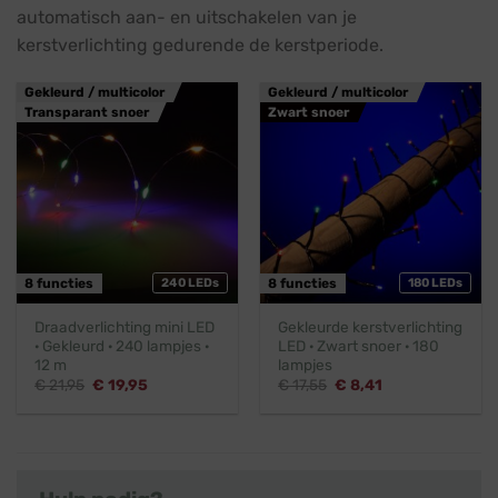
automatisch aan- en uitschakelen van je
kerstverlichting gedurende de kerstperiode.
Gekleurd / multicolor
Gekleurd / multicolor
Transparant snoer
Zwart snoer
8 functies
240 LEDs
8 functies
180 LEDs
Draadverlichting mini LED
Gekleurde kerstverlichting
· Gekleurd · 240 lampjes ·
LED · Zwart snoer · 180
12 m
lampjes
Oorspronkelijke
Huidige
Oorspronkelijke
Huidige
€
21,95
€
19,95
€
17,55
€
8,41
prijs
prijs
prijs
prijs
was:
is:
was:
is:
€ 21,95.
€ 19,95.
€ 17,55.
€ 8,41.