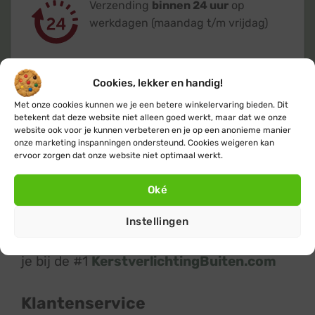
Verzending
binnen 24 uur
op
werkdagen (maandag t/m vrijdag)
Cookies, lekker en handig!
Met onze cookies kunnen we je een betere winkelervaring bieden. Dit
Klanten geven ons een 9,4
op basis van
betekent dat deze website niet alleen goed werkt, maar dat we onze
website ook voor je kunnen verbeteren en je op een anonieme manier
+14.800
beoordelingen
onze marketing inspanningen ondersteund. Cookies weigeren kan
ervoor zorgen dat onze website niet optimaal werkt.
Oké
Instellingen
Kerstverlichting
en
feestverlichting
koop
je bij de #1
KerstverlichtingBuiten.com
Klantenservice