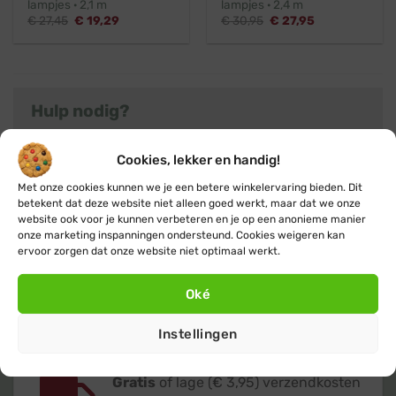
lampjes · 2,1 m
lampjes · 2,4 m
Oorspronkelijke
Huidige
Oorspronkelijke
Huidige
€
27,45
€
19,29
€
30,95
€
27,95
prijs
prijs
prijs
prijs
was:
is:
was:
is:
€ 27,45.
€ 19,29.
€ 30,95.
€ 27,95.
Hulp nodig?
Heb je nog vragen over kerstverlichting met timer
Cookies, lekker en handig!
of kom je er niet helemaal uit? Neem dan gerust
contact
met ons op, we helpen je graag met
Met onze cookies kunnen we je een betere winkelervaring bieden. Dit
betekent dat deze website niet alleen goed werkt, maar dat we onze
advies. Of klik verder naar het overzicht met alle
website ook voor je kunnen verbeteren en je op een anonieme manier
kerstboomverlichting
producten.
onze marketing inspanningen ondersteund. Cookies weigeren kan
ervoor zorgen dat onze website niet optimaal werkt.
Oké
Instellingen
Gratis
of lage (€ 3,95) verzendkosten