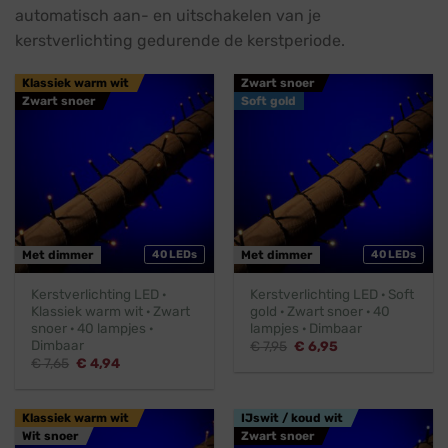
automatisch aan- en uitschakelen van je
kerstverlichting gedurende de kerstperiode.
Klassiek warm wit
Zwart snoer
Zwart snoer
Soft gold
Met dimmer
40 LEDs
Met dimmer
40 LEDs
Kerstverlichting LED ·
Kerstverlichting LED · Soft
Klassiek warm wit · Zwart
gold · Zwart snoer · 40
snoer · 40 lampjes ·
lampjes · Dimbaar
Dimbaar
Oorspronkelijke
Huidige
€
7,95
€
6,95
prijs
prijs
Oorspronkelijke
Huidige
€
7,65
€
4,94
was:
is:
prijs
prijs
€ 7,95.
€ 6,95.
was:
is:
€ 7,65.
€ 4,94.
Klassiek warm wit
IJswit / koud wit
Wit snoer
Zwart snoer