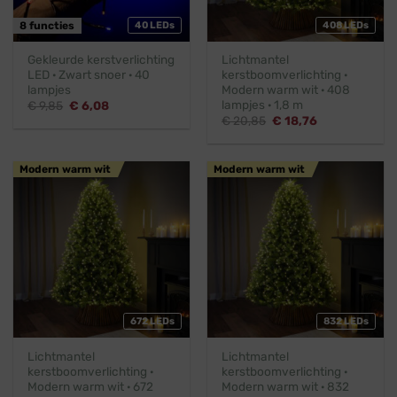
8 functies
40 LEDs
408 LEDs
Gekleurde kerstverlichting
Lichtmantel
LED · Zwart snoer · 40
kerstboomverlichting ·
lampjes
Modern warm wit · 408
lampjes · 1,8 m
Oorspronkelijke
Huidige
€
9,85
€
6,08
prijs
prijs
Oorspronkelijke
Huidige
€
20,85
€
18,76
was:
is:
prijs
prijs
€ 9,85.
€ 6,08.
was:
is:
€ 20,85.
€ 18,76.
Modern warm wit
Modern warm wit
672 LEDs
832 LEDs
Lichtmantel
Lichtmantel
kerstboomverlichting ·
kerstboomverlichting ·
Modern warm wit · 672
Modern warm wit · 832