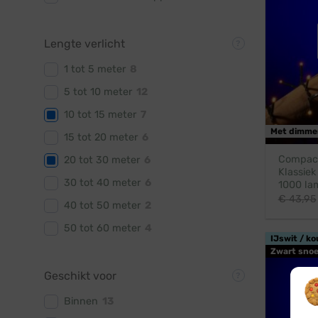
Lengte verlicht
1 tot 5 meter
8
5 tot 10 meter
12
10 tot 15 meter
7
Met dimme
15 tot 20 meter
6
Compact 
20 tot 30 meter
6
Klassiek
30 tot 40 meter
6
1000 la
€
43,95
40 tot 50 meter
2
50 tot 60 meter
4
IJswit / ko
Zwart snoe
Geschikt voor
Binnen
13