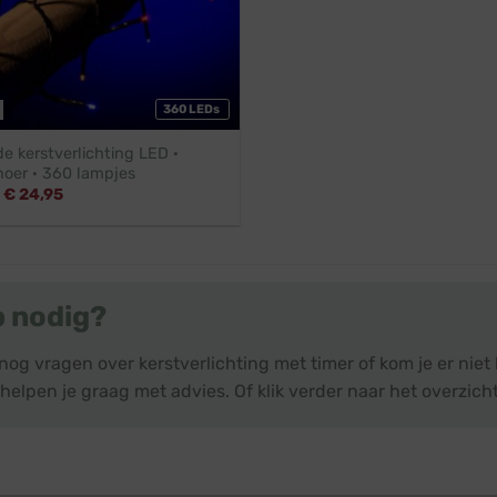
360 LEDs
e kerstverlichting LED ·
noer · 360 lampjes
Oorspronkelijke
Huidige
€
24,95
prijs
prijs
was:
is:
€ 27,45.
€ 24,95.
p nodig?
nog vragen over kerstverlichting met timer of kom je er nie
helpen je graag met advies. Of klik verder naar het overzich