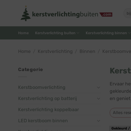
Skip
to
Zoe
naar
content
Home
Kerstverlichting buiten
Kerstverlichting binnen
Home
/
Kerstverlichting
/
Binnen
/
Kerstboomver
Kerst
Categorie
Ervaar he
Kerstboomverlichting
gekleurde
Kerstverlichting op batterij
en geniet
Kerstverlichting koppelbaar
Alles res
LED kerstboom binnen
Gekleurd / 