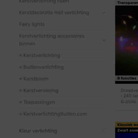
Kerstverlichting raam
Transparan
Kerstdecoratie met verlichting
Fairy lights
Kerstverlichting accessoires
binnen
« Kerstverlichting
« Buitenverlichting
« Kerstboom
8 functies
« Kerstversiering
Draadver
· 240 la
« Toepassingen
€
21,95
« KerstverlichtingBuiten.com
Klassiek w
Kleur verlichting
Zwart snoe