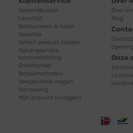
Klantenservice
Over 
Verzendkosten
Over on
Levertijd
Blog
Retourneren & ruilen
Conta
Garantie
Contac
Defect product melden
Opening
Ophangservice
Onze 
kerstverlichting
Groothandel
Kerstve
Betaalmethodes
Lichtsn
Veelgestelde vragen
Houten
Herroeping
Mijn account (inloggen)