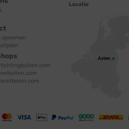
ons
Locatie
s
ct
t opnemen
stijden
shops
rlichtingbuiten.com
oerbuiten.com
kerstboom.com