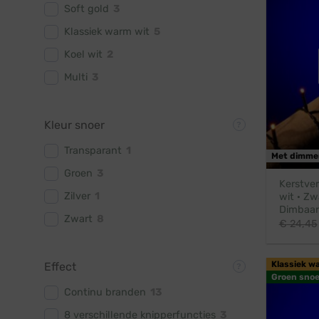
Soft gold
3
Klassiek warm wit
5
Koel wit
2
Multi
3
Kleur snoer
Transparant
1
Met dimme
Groen
3
Kerstver
Zilver
1
wit · Zw
Dimbaar
Zwart
8
€
24,45
Klassiek w
Effect
Groen snoe
Continu branden
13
8 verschillende knipperfuncties
3