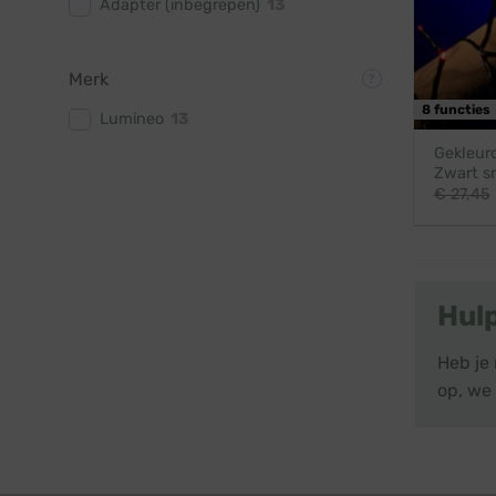
Adapter (inbegrepen)
13
Merk
8 functies
Lumineo
13
Gekleurd
Zwart s
€
27,45
Hul
Heb je 
op, we 