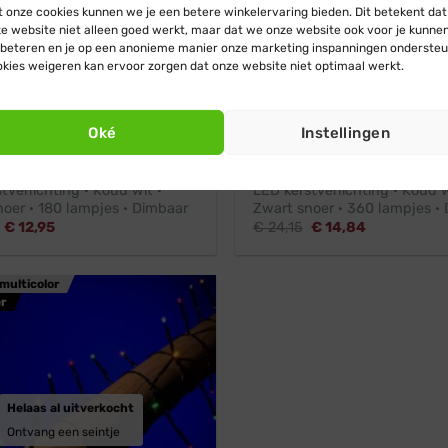
 onze cookies kunnen we je een betere winkelervaring bieden. Dit betekent dat
e website niet alleen goed werkt, maar dat we onze website ook voor je kunne
beteren en je op een anonieme manier onze marketing inspanningen ondersteu
kies weigeren kan ervoor zorgen dat onze website niet optimaal werkt.
Oké
Instellingen
r
180 LEDs
Met dimmer
tverlichting · Koud wit ·
LED kerstverlichting · Koud w
oer · 180 lampjes · Dimbaar
Zwart snoer · 360 lampjes ·
Oorspronkelijke
Huidige
Oorspronkelijke
Huidige
€
12,95
€
24,15
€
14,84
prijs
prijs
prijs
prijs
was:
is:
was:
is:
€ 14,45.
€ 12,95.
€ 24,15.
€ 14,84.
multicolor
r
Helaas al uitverkocht
Ontvang een seintje