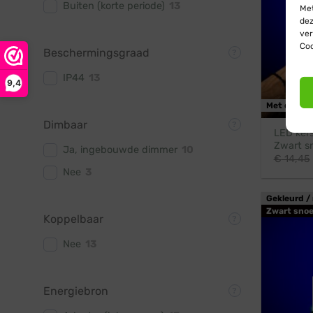
Buiten (korte periode)
13
Met
dez
ver
Coo
Beschermingsgraad
IP44
13
9,4
Met dimme
Dimbaar
LED kers
Zwart sn
Ja, ingebouwde dimmer
10
€
14,45
Nee
3
Gekleurd / 
Zwart snoe
Koppelbaar
Nee
13
Energiebron