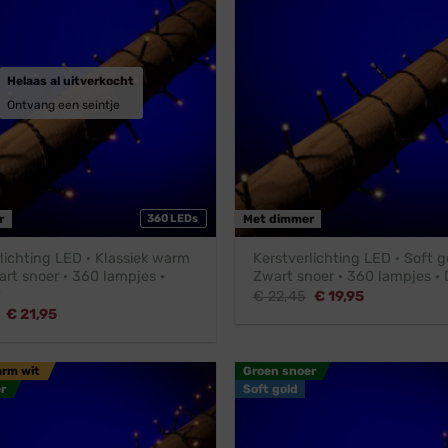
Helaas al uitverkocht
Ontvang een seintje
r
360 LEDs
Met dimmer
lichting LED · Klassiek warm
Kerstverlichting LED · Soft g
art snoer · 360 lampjes ·
Zwart snoer · 360 lampjes ·
Oorspronkelijke
Huidige
€
22,45
€
19,95
prijs
prijs
Oorspronkelijke
Huidige
€
21,95
was:
is:
prijs
prijs
€ 22,45.
€ 19,95.
was:
is:
€ 24,45.
€ 21,95.
arm wit
Groen snoer
r
Soft gold