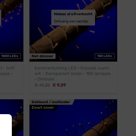
Helaas al uitverkocht
Ontvang een seintje
1000 LEDs
Met dimmer
180 LEDs
 · Soft
Kerstverlichting LED · Klassiek warm
mpjes ·
wit · Transparant snoer · 180 lampjes
· Dimbaar
Oorspronkelijke
Huidige
€
14,25
€
9,29
prijs
prijs
was:
is:
€ 14,25.
€ 9,29.
Gekleurd / multicolor
Zwart snoer