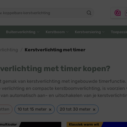
ken
:
Buitenverlichting
Kerstboom
Kerstversiering
Toepassi
lichting
/
Kerstverlichting met timer
verlichting met timer kopen?
t gemak van kerstverlichting met ingebouwde timerfunctie
 verlichting en compacte kerstboomverlichting, is voorzien 
 van automatisch aan- en uitschakelen van je kerstverlicht
×
×
etten
10 tot 15 meter
20 tot 30 meter
multicolor
Klassiek warm wit