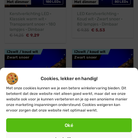
Met dimmer
180 LEDs
Met dimmer
80 LEDs
Kerstverlichting LED ·
LED Kerstverlichting ·
Klassiek warm wit ·
Koud wit · Zwart snoer ·
Transparant snoer · 180
80 lampjes · Dimbaar
lampjes · Dimbaar
Oorspronkelijke
Huidige
€
9,35
€
5,53
prijs
prijs
Oorspronkelijke
Huidige
€
14,25
€
9,29
was:
is:
prijs
prijs
€ 9,35.
€ 5,53.
was:
is:
€ 14,25.
€ 9,29.
IJswit / koud wit
IJswit / koud wit
Zwart snoer
Zwart snoer
Cookies, lekker en handig!
Met onze cookies kunnen we je een betere winkelervaring bieden. Dit
betekent dat deze website niet alleen goed werkt, maar dat we onze
website ook voor je kunnen verbeteren en je op een anonieme manier
onze marketing inspanningen ondersteund. Cookies weigeren kan
Met dimmer
120 LEDs
Met dimmer
180 LEDs
ervoor zorgen dat onze website niet optimaal werkt.
LED kerstverlichting ·
LED kerstverlichting ·
Koud wit · Zwart snoer ·
Koud wit · Zwart snoer ·
Oké
120 lampjes · Dimbaar
180 lampjes · Dimbaar
Oorspronkelijke
Huidige
€
10,95
€
14,45
€
12,95
prijs
prijs