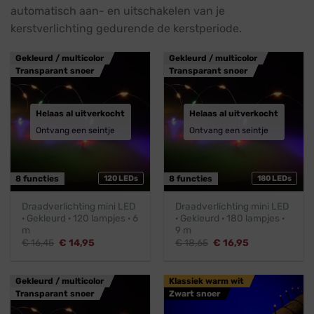
automatisch aan- en uitschakelen van je
kerstverlichting gedurende de kerstperiode.
Gekleurd / multicolor
Gekleurd / multicolor
Transparant snoer
Transparant snoer
Helaas al uitverkocht
Helaas al uitverkocht
Ontvang een seintje
Ontvang een seintje
8 functies
120 LEDs
8 functies
180 LEDs
Draadverlichting mini LED
Draadverlichting mini LED
· Gekleurd · 120 lampjes · 6
· Gekleurd · 180 lampjes ·
m
9 m
Oorspronkelijke
Huidige
Oorspronkelijke
Huidige
€
16,45
€
14,95
€
18,65
€
16,95
prijs
prijs
prijs
prijs
was:
is:
was:
is:
€ 16,45.
€ 14,95.
€ 18,65.
€ 16,95.
Gekleurd / multicolor
Klassiek warm wit
Transparant snoer
Zwart snoer