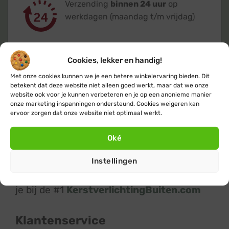
Verzending
binnen 24 uur
op
werkdagen (maandag t/m vrijdag)
Cookies, lekker en handig!
Met onze cookies kunnen we je een betere winkelervaring bieden. Dit
Klanten geven ons een 9,4
op basis van
betekent dat deze website niet alleen goed werkt, maar dat we onze
website ook voor je kunnen verbeteren en je op een anonieme manier
+14.800
beoordelingen
onze marketing inspanningen ondersteund. Cookies weigeren kan
ervoor zorgen dat onze website niet optimaal werkt.
Oké
Instellingen
Kerstverlichting
en
feestverlichting
koop
je bij de #1
KerstverlichtingBuiten.com
Klantenservice