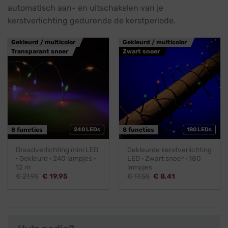
automatisch aan- en uitschakelen van je
kerstverlichting gedurende de kerstperiode.
Gekleurd / multicolor
Gekleurd / multicolor
Transparant snoer
Zwart snoer
8 functies
240 LEDs
8 functies
180 LEDs
Draadverlichting mini LED
Gekleurde kerstverlichting
· Gekleurd · 240 lampjes ·
LED · Zwart snoer · 180
12 m
lampjes
Oorspronkelijke
Huidige
Oorspronkelijke
Huidige
€
21,95
€
19,95
€
17,55
€
8,41
prijs
prijs
prijs
prijs
was:
is:
was:
is:
€ 21,95.
€ 19,95.
€ 17,55.
€ 8,41.