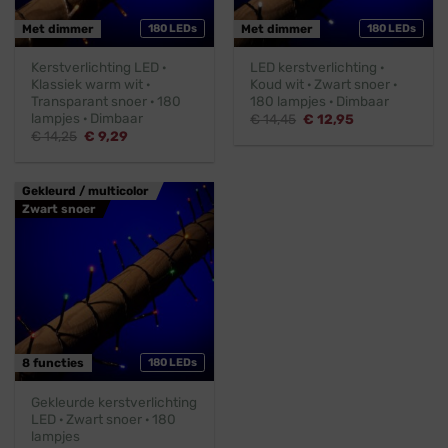
Met dimmer
180 LEDs
Met dimmer
180 LEDs
Kerstverlichting LED ·
LED kerstverlichting ·
Klassiek warm wit ·
Koud wit · Zwart snoer ·
Transparant snoer · 180
180 lampjes · Dimbaar
lampjes · Dimbaar
Oorspronkelijke
Huidige
€
14,45
€
12,95
prijs
prijs
Oorspronkelijke
Huidige
€
14,25
€
9,29
was:
is:
prijs
prijs
€ 14,45.
€ 12,95.
was:
is:
€ 14,25.
€ 9,29.
Gekleurd / multicolor
Zwart snoer
8 functies
180 LEDs
Gekleurde kerstverlichting
LED · Zwart snoer · 180
lampjes