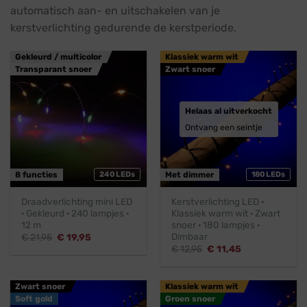
automatisch aan- en uitschakelen van je
kerstverlichting gedurende de kerstperiode.
Gekleurd / multicolor
Klassiek warm wit
Transparant snoer
Zwart snoer
Helaas al uitverkocht
Ontvang een seintje
8 functies
240 LEDs
Met dimmer
180 LEDs
Draadverlichting mini LED
Kerstverlichting LED ·
· Gekleurd · 240 lampjes ·
Klassiek warm wit · Zwart
12 m
snoer · 180 lampjes ·
Dimbaar
Oorspronkelijke
Huidige
€
21,95
€
19,95
prijs
prijs
Oorspronkelijke
Huidige
€
12,95
€
11,45
was:
is:
prijs
prijs
€ 21,95.
€ 19,95.
was:
is:
€ 12,95.
€ 11,45.
Zwart snoer
Klassiek warm wit
Soft gold
Groen snoer