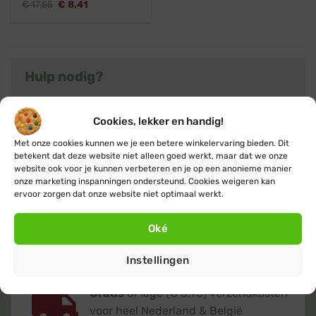
Oorspronkelijke
Huidige
€
17,55
€
8,41
prijs
prijs
was:
is:
€ 17,55.
€ 8,41.
Hulp nodig?
Heb je nog vragen over kerstverlichting met timer
of kom je er niet helemaal uit? Neem dan gerust
Cookies, lekker en handig!
contact
met ons op, we helpen je graag met
Met onze cookies kunnen we je een betere winkelervaring bieden. Dit
advies. Of klik verder naar het overzicht met alle
betekent dat deze website niet alleen goed werkt, maar dat we onze
website ook voor je kunnen verbeteren en je op een anonieme manier
kerstboomverlichting
producten.
onze marketing inspanningen ondersteund. Cookies weigeren kan
ervoor zorgen dat onze website niet optimaal werkt.
Oké
Instellingen
Gratis
of lage (€ 3,95) verzendkosten
voor heel Nederland & België