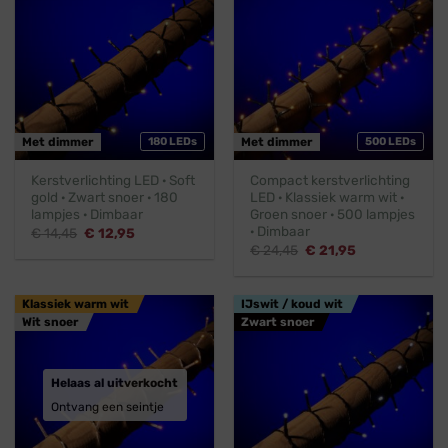
Met dimmer
180 LEDs
Met dimmer
500 LEDs
Kerstverlichting LED · Soft
Compact kerstverlichting
gold · Zwart snoer · 180
LED · Klassiek warm wit ·
lampjes · Dimbaar
Groen snoer · 500 lampjes
· Dimbaar
Oorspronkelijke
Huidige
€
14,45
€
12,95
prijs
prijs
Oorspronkelijke
Huidige
€
24,45
€
21,95
was:
is:
prijs
prijs
€ 14,45.
€ 12,95.
was:
is:
€ 24,45.
€ 21,95.
Klassiek warm wit
IJswit / koud wit
Wit snoer
Zwart snoer
Helaas al uitverkocht
Ontvang een seintje