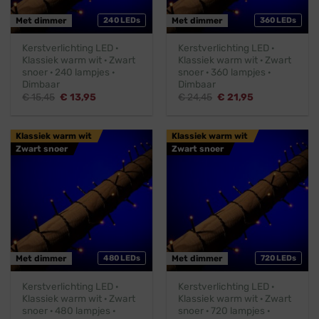
Met dimmer
240 LEDs
Met dimmer
360 LEDs
Kerstverlichting LED ·
Kerstverlichting LED ·
Klassiek warm wit · Zwart
Klassiek warm wit · Zwart
snoer · 240 lampjes ·
snoer · 360 lampjes ·
Dimbaar
Dimbaar
Oorspronkelijke
Huidige
Oorspronkelijke
Huidige
€
15,45
€
13,95
€
24,45
€
21,95
prijs
prijs
prijs
prijs
was:
is:
was:
is:
€ 15,45.
€ 13,95.
€ 24,45.
€ 21,95.
Klassiek warm wit
Klassiek warm wit
Zwart snoer
Zwart snoer
Met dimmer
480 LEDs
Met dimmer
720 LEDs
Kerstverlichting LED ·
Kerstverlichting LED ·
Klassiek warm wit · Zwart
Klassiek warm wit · Zwart
snoer · 480 lampjes ·
snoer · 720 lampjes ·