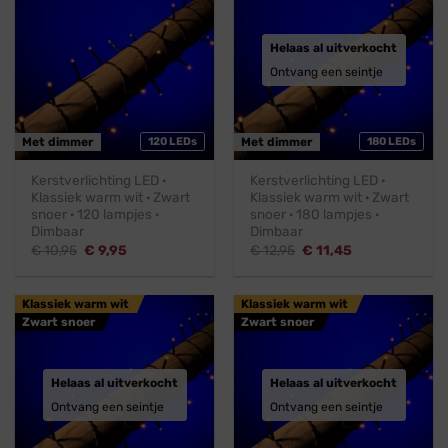
Helaas al uitverkocht
Ontvang een seintje
Met dimmer
120 LEDs
Met dimmer
180 LEDs
Kerstverlichting LED ·
Kerstverlichting LED ·
Klassiek warm wit · Zwart
Klassiek warm wit · Zwart
snoer · 120 lampjes ·
snoer · 180 lampjes ·
Dimbaar
Dimbaar
Oorspronkelijke
Huidige
Oorspronkelijke
Huidige
€
10,95
€
9,95
€
12,95
€
11,45
prijs
prijs
prijs
prijs
was:
is:
was:
is:
€ 10,95.
€ 9,95.
€ 12,95.
€ 11,45.
Klassiek warm wit
Klassiek warm wit
Zwart snoer
Zwart snoer
Helaas al uitverkocht
Helaas al uitverkocht
Ontvang een seintje
Ontvang een seintje