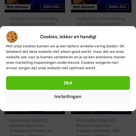
Met dimmer
1500 LEDs
Met dimmer
2000 LEDs
Compact kerstverlichting
Compact kerstverlichting
LED · Klassiek warm wit ·
LED · Klassiek warm wit ·
Groen snoer · 1500
Groen snoer · 2000
lampjes · Dimbaar
lampjes · Dimbaar
Cookies, lekker en handig!
Oorspronkelijke
Huidige
Oorspronkelijke
Huidige
€
58,45
€
52,95
€
65,45
€
59,45
prijs
prijs
prijs
prijs
Met onze cookies kunnen we je een betere winkelervaring bieden. Dit
was:
is:
was:
is:
€ 58,45.
€ 52,95.
€ 65,45.
€ 59,45.
betekent dat deze website niet alleen goed werkt, maar dat we onze
Klassiek warm wit
Klassiek warm wit
website ook voor je kunnen verbeteren en je op een anonieme manier
Wit snoer
Wit snoer
onze marketing inspanningen ondersteund. Cookies weigeren kan
ervoor zorgen dat onze website niet optimaal werkt.
Oké
Instellingen
Met dimmer
40 LEDs
Met dimmer
80 LEDs
Kerstverlichting LED ·
Kerstverlichting LED ·
Klassiek warm wit ·
Klassiek warm wit ·
Transparant snoer · 40
Transparant snoer · 80
lampjes · Dimbaar
lampjes · Dimbaar