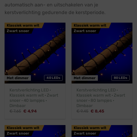
automatisch aan- en uitschakelen van je
kerstverlichting gedurende de kerstperiode.
Klassiek warm wit
Klassiek warm wit
Zwart snoer
Zwart snoer
Met dimmer
40 LEDs
Met dimmer
80 LEDs
Kerstverlichting LED ·
Kerstverlichting LED ·
Klassiek warm wit · Zwart
Klassiek warm wit · Zwart
snoer · 40 lampjes ·
snoer · 80 lampjes ·
Dimbaar
Dimbaar
Oorspronkelijke
Huidige
Oorspronkelijke
Huidige
€
7,65
€
4,94
€
9,45
€
8,45
prijs
prijs
prijs
prijs
was:
is:
was:
is:
€ 7,65.
€ 4,94.
€ 9,45.
€ 8,45.
Klassiek warm wit
Klassiek warm wit
Zwart snoer
Zwart snoer