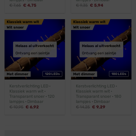
Oorspronkelijke
Huidige
Oorspronkelijke
Huidige
€
7,65
€
4,75
€
9,35
€
5,94
prijs
prijs
prijs
prijs
was:
is:
was:
is:
€ 7,65.
€ 4,75.
€ 9,35.
€ 5,94.
Klassiek warm wit
Klassiek warm wit
Wit snoer
Wit snoer
Helaas al uitverkocht
Helaas al uitverkocht
Ontvang een seintje
Ontvang een seintje
Met dimmer
120 LEDs
Met dimmer
180 LEDs
Kerstverlichting LED ·
Kerstverlichting LED ·
Klassiek warm wit ·
Klassiek warm wit ·
Transparant snoer · 120
Transparant snoer · 180
lampjes · Dimbaar
lampjes · Dimbaar
Oorspronkelijke
Huidige
Oorspronkelijke
Huidige
€
10,95
€
6,92
€
14,25
€
9,29
prijs
prijs
prijs
prijs
was:
is:
was:
is:
€ 10,95.
€ 6,92.
€ 14,25.
€ 9,29.