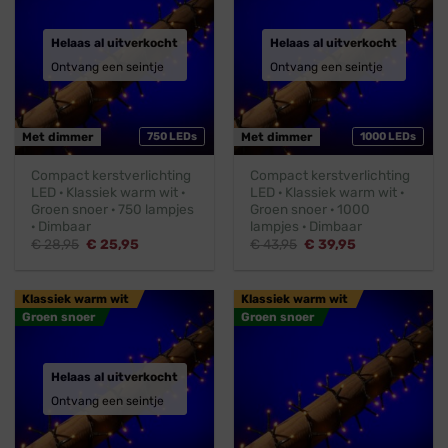
Helaas al uitverkocht
Helaas al uitverkocht
Ontvang een seintje
Ontvang een seintje
Met dimmer
750 LEDs
Met dimmer
1000 LEDs
Compact kerstverlichting
Compact kerstverlichting
LED · Klassiek warm wit ·
LED · Klassiek warm wit ·
Groen snoer · 750 lampjes
Groen snoer · 1000
· Dimbaar
lampjes · Dimbaar
Oorspronkelijke
Huidige
Oorspronkelijke
Huidige
€
28,95
€
25,95
€
43,95
€
39,95
prijs
prijs
prijs
prijs
was:
is:
was:
is:
€ 28,95.
€ 25,95.
€ 43,95.
€ 39,95.
Klassiek warm wit
Klassiek warm wit
Groen snoer
Groen snoer
Helaas al uitverkocht
Ontvang een seintje