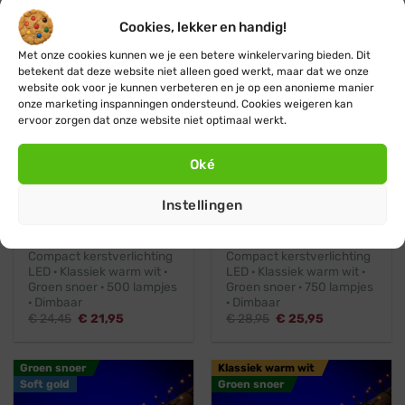
€
43,95
€
39,95
prijs
prijs
Oorspronkelijke
Huidige
€
21,45
€
19,45
was:
is:
Cookies, lekker en handig!
prijs
prijs
€ 43,95.
€ 39,95.
was:
is:
€ 21,45.
€ 19,45.
Met onze cookies kunnen we je een betere winkelervaring bieden. Dit
Klassiek warm wit
Klassiek warm wit
betekent dat deze website niet alleen goed werkt, maar dat we onze
Groen snoer
Groen snoer
website ook voor je kunnen verbeteren en je op een anonieme manier
onze marketing inspanningen ondersteund. Cookies weigeren kan
ervoor zorgen dat onze website niet optimaal werkt.
Helaas al uitverkocht
Ontvang een seintje
Oké
Instellingen
Met dimmer
500 LEDs
Met dimmer
750 LEDs
Compact kerstverlichting
Compact kerstverlichting
LED · Klassiek warm wit ·
LED · Klassiek warm wit ·
Groen snoer · 500 lampjes
Groen snoer · 750 lampjes
· Dimbaar
· Dimbaar
Oorspronkelijke
Huidige
Oorspronkelijke
Huidige
€
24,45
€
21,95
€
28,95
€
25,95
prijs
prijs
prijs
prijs
was:
is:
was:
is:
€ 24,45.
€ 21,95.
€ 28,95.
€ 25,95.
Groen snoer
Klassiek warm wit
Soft gold
Groen snoer