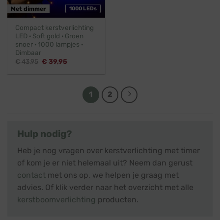
Met dimmer
1000 LEDs
Compact kerstverlichting
LED · Soft gold · Groen
snoer · 1000 lampjes ·
Dimbaar
Oorspronkelijke
Huidige
€
43,95
€
39,95
prijs
prijs
was:
is:
€ 43,95.
€ 39,95.
1
2
Hulp nodig?
Heb je nog vragen over kerstverlichting met timer
of kom je er niet helemaal uit? Neem dan gerust
contact
met ons op, we helpen je graag met
advies. Of klik verder naar het overzicht met alle
kerstboomverlichting
producten.