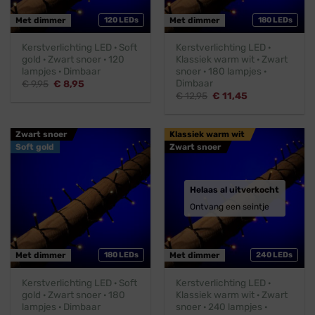
Met dimmer
120 LEDs
Met dimmer
180 LEDs
Kerstverlichting LED · Soft
Kerstverlichting LED ·
gold · Zwart snoer · 120
Klassiek warm wit · Zwart
lampjes · Dimbaar
snoer · 180 lampjes ·
Dimbaar
Oorspronkelijke
Huidige
€
9,95
€
8,95
prijs
prijs
Oorspronkelijke
Huidige
€
12,95
€
11,45
was:
is:
prijs
prijs
€ 9,95.
€ 8,95.
was:
is:
€ 12,95.
€ 11,45.
Zwart snoer
Klassiek warm wit
Soft gold
Zwart snoer
Helaas al uitverkocht
Ontvang een seintje
Met dimmer
180 LEDs
Met dimmer
240 LEDs
Kerstverlichting LED · Soft
Kerstverlichting LED ·
gold · Zwart snoer · 180
Klassiek warm wit · Zwart
lampjes · Dimbaar
snoer · 240 lampjes ·