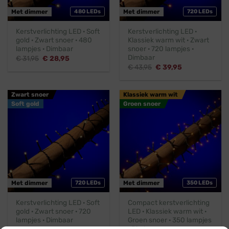
Met dimmer
480 LEDs
Met dimmer
720 LEDs
Kerstverlichting LED · Soft
Kerstverlichting LED ·
gold · Zwart snoer · 480
Klassiek warm wit · Zwart
lampjes · Dimbaar
snoer · 720 lampjes ·
Dimbaar
Oorspronkelijke
Huidige
€
31,95
€
28,95
prijs
prijs
Oorspronkelijke
Huidige
€
43,95
€
39,95
was:
is:
prijs
prijs
€ 31,95.
€ 28,95.
was:
is:
€ 43,95.
€ 39,95.
Zwart snoer
Klassiek warm wit
Soft gold
Groen snoer
Met dimmer
720 LEDs
Met dimmer
350 LEDs
Kerstverlichting LED · Soft
Compact kerstverlichting
gold · Zwart snoer · 720
LED · Klassiek warm wit ·
lampjes · Dimbaar
Groen snoer · 350 lampjes
· Dimbaar
Oorspronkelijke
Huidige