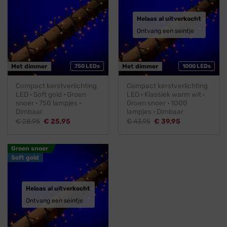
Helaas al uitverkocht
Ontvang een seintje
Met dimmer
750 LEDs
Met dimmer
1000 LEDs
Compact kerstverlichting
Compact kerstverlichting
LED · Soft gold · Groen
LED · Klassiek warm wit ·
snoer · 750 lampjes ·
Groen snoer · 1000
Dimbaar
lampjes · Dimbaar
Oorspronkelijke
Huidige
Oorspronkelijke
Huidige
€
28,95
€
25,95
€
43,95
€
39,95
prijs
prijs
prijs
prijs
was:
is:
was:
is:
€ 28,95.
€ 25,95.
€ 43,95.
€ 39,95.
Groen snoer
Soft gold
Helaas al uitverkocht
Ontvang een seintje