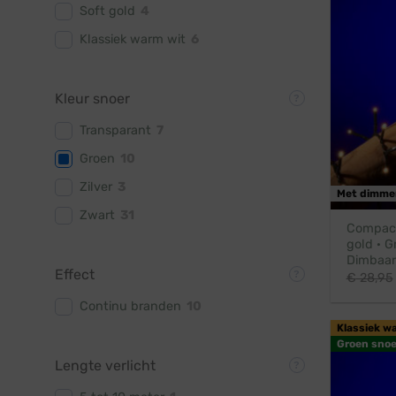
Soft gold
4
Klassiek warm wit
6
Kleur snoer
Transparant
7
Groen
10
Zilver
3
Met dimme
Zwart
31
Compact 
gold · G
Dimbaar
Effect
€
28,95
Continu branden
10
Klassiek w
Groen snoe
Lengte verlicht