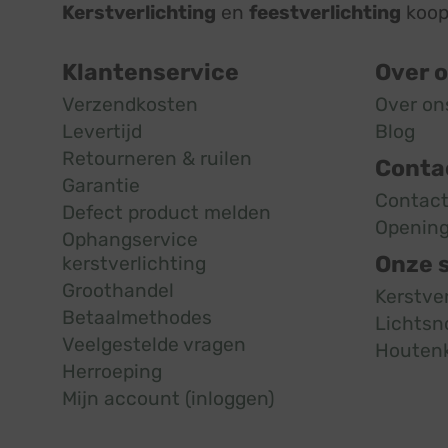
Kerstverlichting
en
feestverlichting
koop 
Klantenservice
Over 
Verzendkosten
Over on
Levertijd
Blog
Retourneren & ruilen
Conta
Garantie
Contac
Defect product melden
Opening
Ophangservice
Onze 
kerstverlichting
Groothandel
Kerstve
Betaalmethodes
Lichtsn
Veelgestelde vragen
Houten
Herroeping
Mijn account (inloggen)