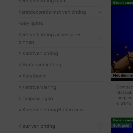
Kerstverlichting raam
Groen snoe
Kerstdecoratie met verlichting
Fairy lights
Kerstverlichting accessoires
binnen
« Kerstverlichting
« Buitenverlichting
« Kerstboom
Met dimme
« Kerstversiering
Compact 
Klassiek
lampjes
« Toepassingen
€
21,45
« KerstverlichtingBuiten.com
Groen snoe
Kleur verlichting
Soft gold