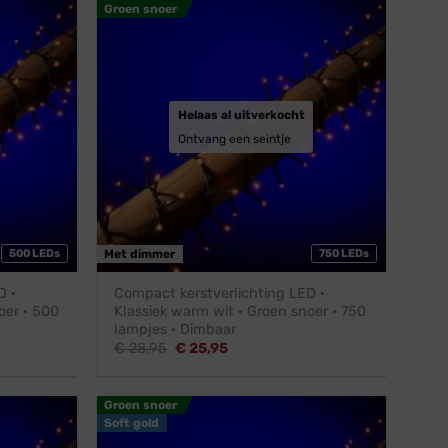
Groen snoer
Helaas al uitverkocht
Ontvang een seintje
500 LEDs
Met dimmer
750 LEDs
D ·
Compact kerstverlichting LED ·
oer · 500
Klassiek warm wit · Groen snoer · 750
lampjes · Dimbaar
Oorspronkelijke
Huidige
€
28,95
€
25,95
prijs
prijs
was:
is:
€ 28,95.
€ 25,95.
Groen snoer
Soft gold