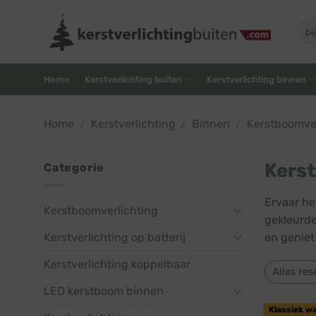
Skip
to
Zoe
naar
content
Home
Kerstverlichting buiten
Kerstverlichting binnen
Home
/
Kerstverlichting
/
Binnen
/
Kerstboomver
Kerst
Categorie
Ervaar he
Kerstboomverlichting
gekleurde
Kerstverlichting op batterij
en geniet
Kerstverlichting koppelbaar
Alles res
LED kerstboom binnen
Klassiek w