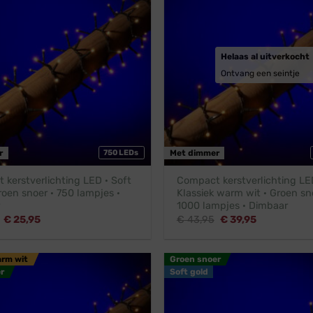
Helaas al uitverkocht
Ontvang een seintje
r
750 LEDs
Met dimmer
kerstverlichting LED · Soft
Compact kerstverlichting LE
roen snoer · 750 lampjes ·
Klassiek warm wit · Groen sn
1000 lampjes · Dimbaar
Oorspronkelijke
Huidige
Oorspronkelijke
Huidige
€
25,95
€
43,95
€
39,95
prijs
prijs
prijs
prijs
was:
is:
was:
is:
€ 28,95.
€ 25,95.
€ 43,95.
€ 39,95.
arm wit
Groen snoer
r
Soft gold