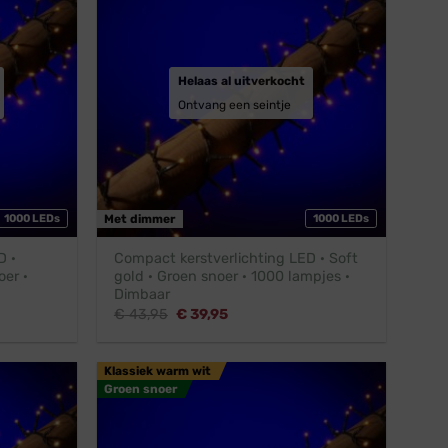
Helaas al uitverkocht
Ontvang een seintje
1000 LEDs
Met dimmer
1000 LEDs
D ·
Compact kerstverlichting LED · Soft
oer ·
gold · Groen snoer · 1000 lampjes ·
Dimbaar
Oorspronkelijke
Huidige
€
43,95
€
39,95
prijs
prijs
was:
is:
€ 43,95.
€ 39,95.
Klassiek warm wit
Groen snoer