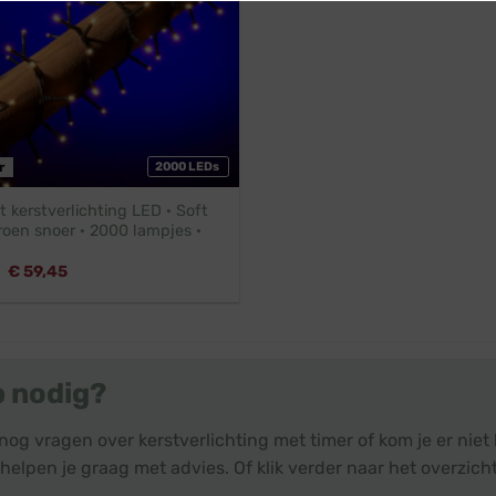
r
2000 LEDs
kerstverlichting LED · Soft
roen snoer · 2000 lampjes ·
Oorspronkelijke
Huidige
€
59,45
prijs
prijs
was:
is:
€ 65,45.
€ 59,45.
p nodig?
nog vragen over kerstverlichting met timer of kom je er nie
helpen je graag met advies. Of klik verder naar het overzich