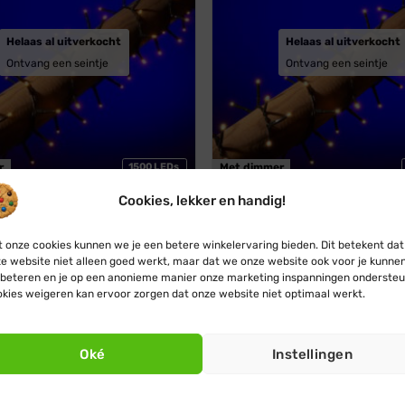
Helaas al uitverkocht
Helaas al uitverkocht
Ontvang een seintje
Ontvang een seintje
r
1500 LEDs
Met dimmer
Cookies, lekker en handig!
kerstverlichting LED ·
Compact kerstverlichting LED
 warm wit · Groen snoer ·
gold · Groen snoer · 1500 la
mpjes · Dimbaar
Dimbaar
 onze cookies kunnen we je een betere winkelervaring bieden. Dit betekent dat
Oorspronkelijke
Huidige
Oorspronkelijke
Huidige
€
52,95
€
58,45
€
52,95
e website niet alleen goed werkt, maar dat we onze website ook voor je kunne
prijs
prijs
prijs
prijs
was:
is:
was:
is:
beteren en je op een anonieme manier onze marketing inspanningen ondersteu
€ 58,45.
€ 52,95.
€ 58,45.
€ 52,95.
kies weigeren kan ervoor zorgen dat onze website niet optimaal werkt.
r
Oké
Instellingen