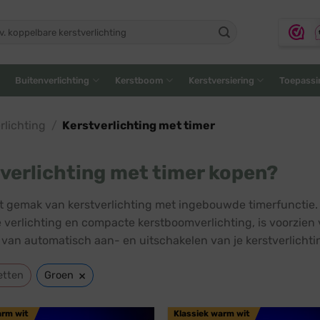
ken
:
Buitenverlichting
Kerstboom
Kerstversiering
Toepassi
lichting
/
Kerstverlichting met timer
verlichting met timer kopen?
t gemak van kerstverlichting met ingebouwde timerfunctie
 verlichting en compacte kerstboomverlichting, is voorzien 
 van automatisch aan- en uitschakelen van je kerstverlicht
×
etten
Groen
arm wit
Klassiek warm wit