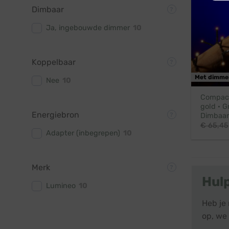
Dimbaar
Ja, ingebouwde dimmer
10
Koppelbaar
Met dimme
Nee
10
Compact 
gold · G
Energiebron
Dimbaar
€
65,45
Adapter (inbegrepen)
10
Merk
Hul
Lumineo
10
Heb je 
op, we 