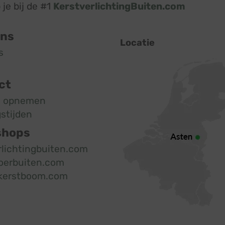
je bij de #1
KerstverlichtingBuiten.com
ons
Locatie
s
ct
t opnemen
stijden
shops
rlichtingbuiten.com
oerbuiten.com
kerstboom.com