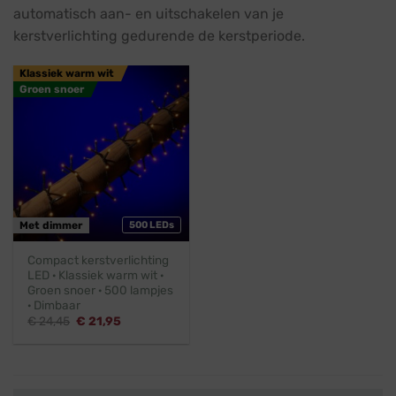
automatisch aan- en uitschakelen van je
kerstverlichting gedurende de kerstperiode.
Klassiek warm wit
Groen snoer
Met dimmer
500 LEDs
Compact kerstverlichting
LED · Klassiek warm wit ·
Groen snoer · 500 lampjes
· Dimbaar
Oorspronkelijke
Huidige
€
24,45
€
21,95
prijs
prijs
was:
is:
€ 24,45.
€ 21,95.