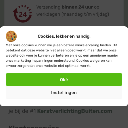
Verzending
binnen 24 uur
op
werkdagen (maandag t/m vrijdag)
Cookies, lekker en handig!
Met onze cookies kunnen we je een betere winkelervaring bieden. Dit
betekent dat deze website niet alleen goed werkt, maar dat we onze
Klanten geven ons een 9,4
op basis van
website ook voor je kunnen verbeteren en je op een anonieme manier
+14.800
beoordelingen
onze marketing inspanningen ondersteund. Cookies weigeren kan
ervoor zorgen dat onze website niet optimaal werkt.
Oké
Instellingen
Kerstverlichting
en
feestverlichting
koop
je bij de #1
KerstverlichtingBuiten.com