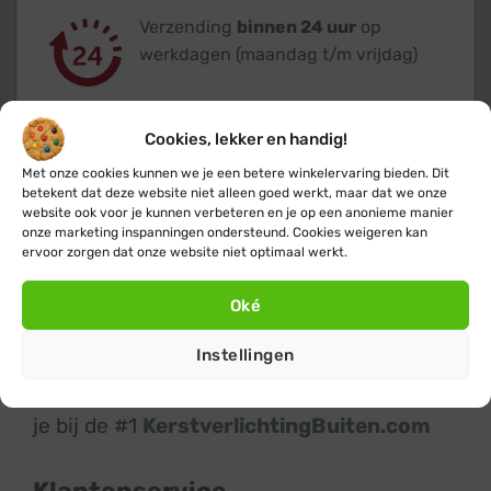
Verzending
binnen 24 uur
op
werkdagen (maandag t/m vrijdag)
Cookies, lekker en handig!
Met onze cookies kunnen we je een betere winkelervaring bieden. Dit
betekent dat deze website niet alleen goed werkt, maar dat we onze
Klanten geven ons een 9,4
op basis van
website ook voor je kunnen verbeteren en je op een anonieme manier
+14.800
beoordelingen
onze marketing inspanningen ondersteund. Cookies weigeren kan
ervoor zorgen dat onze website niet optimaal werkt.
Oké
Instellingen
Kerstverlichting
en
feestverlichting
koop
je bij de #1
KerstverlichtingBuiten.com