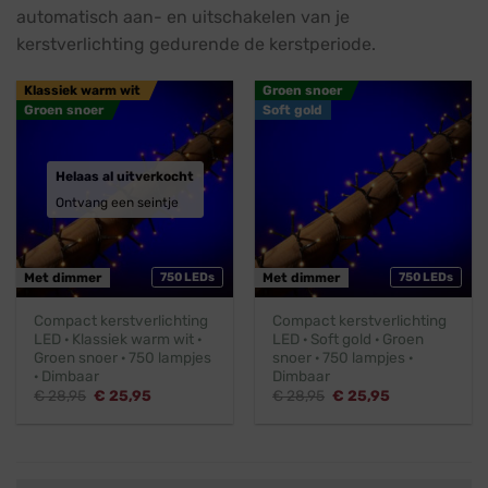
automatisch aan- en uitschakelen van je
kerstverlichting gedurende de kerstperiode.
Klassiek warm wit
Groen snoer
Groen snoer
Soft gold
Helaas al uitverkocht
Ontvang een seintje
Met dimmer
750 LEDs
Met dimmer
750 LEDs
Compact kerstverlichting
Compact kerstverlichting
LED · Klassiek warm wit ·
LED · Soft gold · Groen
Groen snoer · 750 lampjes
snoer · 750 lampjes ·
· Dimbaar
Dimbaar
Oorspronkelijke
Huidige
Oorspronkelijke
Huidige
€
28,95
€
25,95
€
28,95
€
25,95
prijs
prijs
prijs
prijs
was:
is:
was:
is:
€ 28,95.
€ 25,95.
€ 28,95.
€ 25,95.