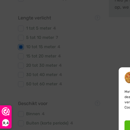
op, we 
Lengte verlicht
1 tot 5 meter
4
5 tot 10 meter
7
10 tot 15 meter
4
15 tot 20 meter
4
20 tot 30 meter
4
30 tot 40 meter
4
50 tot 60 meter
4
Met
dez
ver
Geschikt voor
Coo
Binnen
4
9,4
Buiten (korte periode)
4