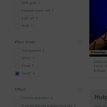
Soft gold
1
Klassiek warm wit
1
Koel wit
1
Multi
1
Kleur snoer
Transparant
1
8 functies
Groen
1
Gekleurd
Zilver
1
Zwart sn
€
17,55
Zwart
4
Effect
Hul
Continu branden
4
8 verschillende knipperfuncties
1
Heb je 