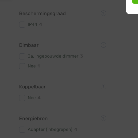
Beschermingsgraad
IP44
4
Dimbaar
Ja, ingebouwde dimmer
3
Nee
1
Koppelbaar
Nee
4
Energiebron
Adapter (inbegrepen)
4