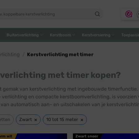
ken
:
Buitenverlichting
Kerstboom
Kerstversiering
Toepassi
lichting
/
Kerstverlichting met timer
verlichting met timer kopen?
t gemak van kerstverlichting met ingebouwde timerfunctie
 verlichting en compacte kerstboomverlichting, is voorzien 
 van automatisch aan- en uitschakelen van je kerstverlicht
×
×
etten
Zwart
10 tot 15 meter
arm wit
Zwart snoer