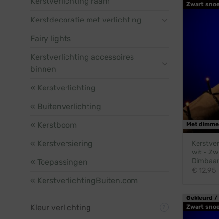
Kerstverlichting raam
Zwart snoe
Kerstdecoratie met verlichting
Fairy lights
Kerstverlichting accessoires
binnen
« Kerstverlichting
« Buitenverlichting
« Kerstboom
Met dimme
« Kerstversiering
Kerstver
wit · Zw
Dimbaar
« Toepassingen
€
12,95
« KerstverlichtingBuiten.com
Gekleurd / 
Kleur verlichting
Zwart snoe