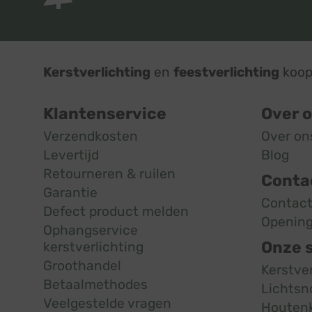
Kerstverlichting
en
feestverlichting
koop 
Klantenservice
Over 
Verzendkosten
Over on
Levertijd
Blog
Retourneren & ruilen
Conta
Garantie
Contac
Defect product melden
Opening
Ophangservice
Onze 
kerstverlichting
Groothandel
Kerstve
Betaalmethodes
Lichtsn
Veelgestelde vragen
Houten