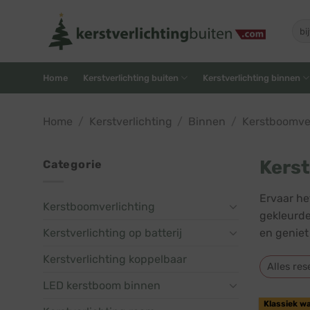
Skip
to
Zoe
naar
content
Home
Kerstverlichting buiten
Kerstverlichting binnen
Home
/
Kerstverlichting
/
Binnen
/
Kerstboomver
Kerst
Categorie
Ervaar he
Kerstboomverlichting
gekleurde
Kerstverlichting op batterij
en geniet
Kerstverlichting koppelbaar
Alles res
LED kerstboom binnen
Klassiek w