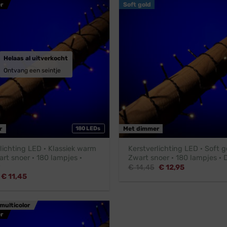
r
Soft gold
Helaas al uitverkocht
Ontvang een seintje
r
180 LEDs
Met dimmer
lichting LED · Klassiek warm
Kerstverlichting LED · Soft g
art snoer · 180 lampjes ·
Zwart snoer · 180 lampjes · 
Oorspronkelijke
Huidige
€
14,45
€
12,95
prijs
prijs
Oorspronkelijke
Huidige
€
11,45
was:
is:
prijs
prijs
€ 14,45.
€ 12,95.
was:
is:
€ 12,95.
€ 11,45.
multicolor
r