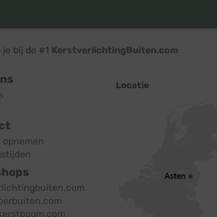
je bij de #1
KerstverlichtingBuiten.com
ons
Locatie
s
ct
t opnemen
stijden
shops
rlichtingbuiten.com
oerbuiten.com
kerstboom.com