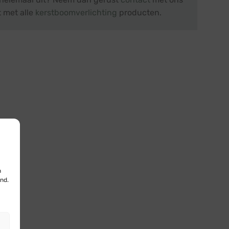
t met alle
kerstboomverlichting
producten.
n
nd.