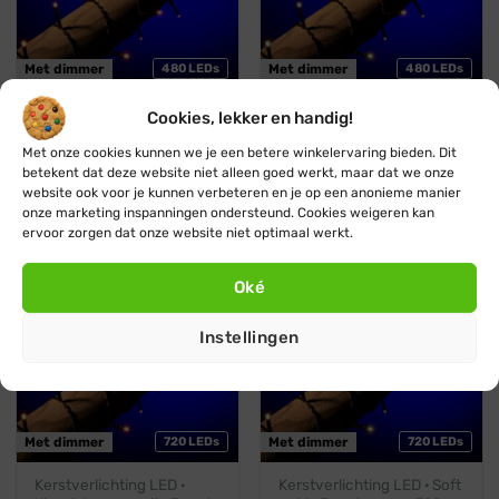
Met dimmer
480 LEDs
Met dimmer
480 LEDs
Kerstverlichting LED ·
Kerstverlichting LED · Soft
Cookies, lekker en handig!
Klassiek warm wit · Zwart
gold · Zwart snoer · 480
snoer · 480 lampjes ·
lampjes · Dimbaar
Met onze cookies kunnen we je een betere winkelervaring bieden. Dit
Dimbaar
Oorspronkelijke
Huidige
€
31,95
€
28,95
betekent dat deze website niet alleen goed werkt, maar dat we onze
prijs
prijs
Oorspronkelijke
Huidige
€
26,95
€
24,45
website ook voor je kunnen verbeteren en je op een anonieme manier
was:
is:
prijs
prijs
€ 31,95.
€ 28,95.
onze marketing inspanningen ondersteund. Cookies weigeren kan
was:
is:
€ 26,95.
€ 24,45.
ervoor zorgen dat onze website niet optimaal werkt.
Klassiek warm wit
Zwart snoer
Zwart snoer
Soft gold
Oké
Instellingen
Met dimmer
720 LEDs
Met dimmer
720 LEDs
Kerstverlichting LED ·
Kerstverlichting LED · Soft