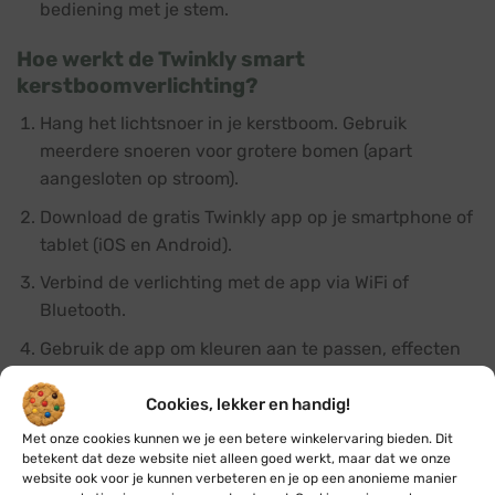
bediening met je stem.
Hoe werkt de Twinkly smart
kerstboomverlichting?
Hang het lichtsnoer in je kerstboom. Gebruik
meerdere snoeren voor grotere bomen (apart
aangesloten op stroom).
Download de gratis Twinkly app op je smartphone of
tablet (iOS en Android).
Verbind de verlichting met de app via WiFi of
Bluetooth.
Gebruik de app om kleuren aan te passen, effecten
en timers in te stellen, en lichtshows te
programmeren. Kies uit de online galerij of ontwerp
Cookies, lekker en handig!
je eigen patronen.
Met onze cookies kunnen we je een betere winkelervaring bieden. Dit
betekent dat deze website niet alleen goed werkt, maar dat we onze
Veelgestelde vragen
website ook voor je kunnen verbeteren en je op een anonieme manier