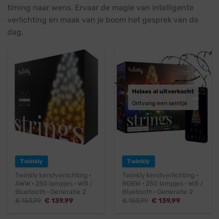
timing naar wens. Ervaar de magie van intelligente
verlichting en maak van je boom het gesprek van de
dag.
Helaas al uitverkocht
Ontvang een seintje
Twinkly
Twinkly
Twinkly kerstverlichting ·
Twinkly kerstverlichting ·
AWW · 250 lampjes · Wifi /
RGBW · 250 lampjes · Wifi /
Bluetooth · Generatie 2
Bluetooth · Generatie 2
Oorspronkelijke
Huidige
Oorspronkelijke
Huidige
€
153,99
€
139,99
€
153,99
€
139,99
prijs
prijs
prijs
prijs
was:
is:
was:
is:
€ 153,99.
€ 139,99.
€ 153,99.
€ 139,99.