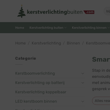
Skip
to
Zoe
naar
content
Home
Kerstverlichting buiten
Kerstverlichting binnen
Home
/
Kerstverlichting
/
Binnen
/
Kerstboomver
Smar
Categorie
Stap in d
Kerstboomverlichting
eenvoudig
Kerstverlichting op batterij
met anima
gesprek v
Kerstverlichting koppelbaar
Alles res
LED kerstboom binnen