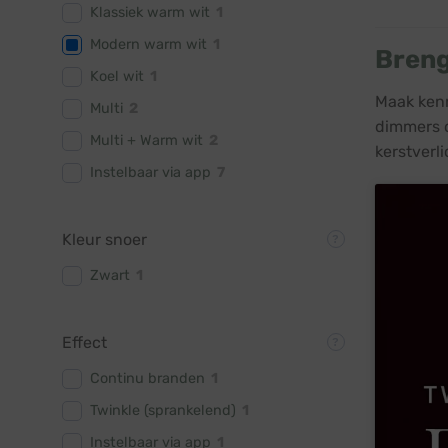
Klassiek warm wit
1
Modern warm wit
1
Breng
Koel wit
1
Maak kenn
Multi
2
dimmers o
Multi + Warm wit
2
kerstverl
Instelbaar via app
7
Kleur snoer
Zwart
1
Effect
Continu branden
1
Twinkle (sprankelend)
1
Instelbaar via app
1