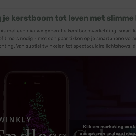
€ 153,99.
€ 139,99.
 je kerstboom tot leven met slimme
is met een nieuwe generatie kerstboomverlichting: smart lic
f timers nodig - met een paar tikken op je smartphone veran
ichting. Van subtiel twinkelen tot spectaculaire lichtshows, 
Klik om marketing cook
accepteren en deze inhou