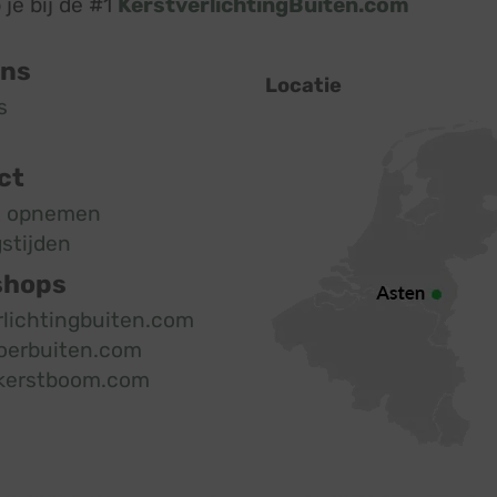
je bij de #1
KerstverlichtingBuiten.com
ons
Locatie
s
ct
t opnemen
stijden
shops
rlichtingbuiten.com
oerbuiten.com
kerstboom.com