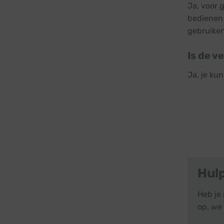
Ja, voor 
bedienen 
gebruiken
Is de v
Ja, je ku
Hul
Heb je
op, we 