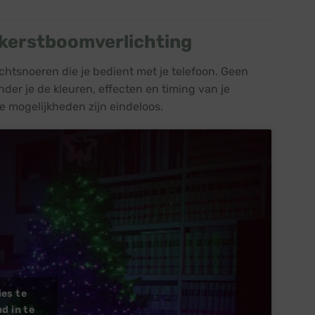
 kerstboomverlichting
htsnoeren die je bedient met je telefoon. Geen
der je de kleuren, effecten en timing van je
de mogelijkheden zijn eindeloos.
ies te
d in te