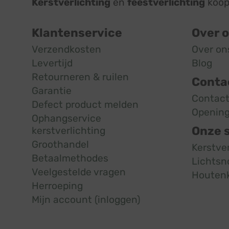
Kerstverlichting
en
feestverlichting
koop 
Klantenservice
Over 
Verzendkosten
Over on
Levertijd
Blog
Retourneren & ruilen
Conta
Garantie
Contac
Defect product melden
Opening
Ophangservice
Onze 
kerstverlichting
Groothandel
Kerstve
Betaalmethodes
Lichtsn
Veelgestelde vragen
Houten
Herroeping
Mijn account (inloggen)