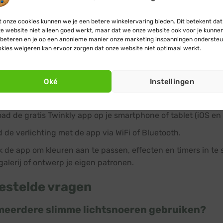
e mogelijkheden
: Elk lampje heeft een eigen chip, zodat je
 onze cookies kunnen we je een betere winkelervaring bieden. Dit betekent dat
 en lichtpatronen.
e website niet alleen goed werkt, maar dat we onze website ook voor je kunne
atie met spraakassistenten
: Koppel de verlichting aan Go
beteren en je op een anonieme manier onze marketing inspanningen ondersteu
kies weigeren kan ervoor zorgen dat onze website niet optimaal werkt.
erkt de Twinkly smart kerstboomver
Oké
Instellingen
et lichtsnoer in je kerstboom. Gebruik meerdere snoeren vo
ad de gratis Twinkly app op je smartphone of tablet (iOS en
 de verlichting met de app via WiFi of Bluetooth.
 de app om kleuren aan te passen, effecten en timers in te 
galerij of ontwerp je eigen patronen.
estelde vragen
 meerdere slimme lichtsnoeren gebruiken?