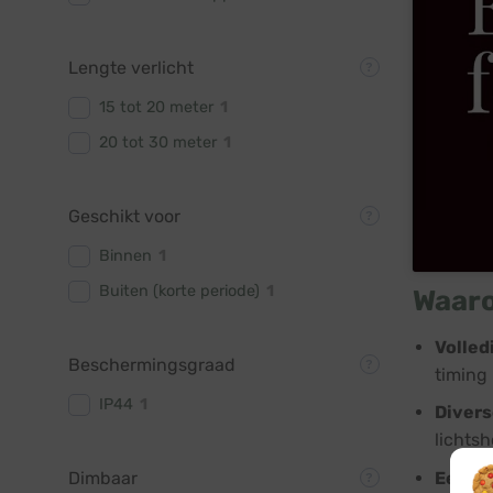
Lengte verlicht
15 tot 20 meter
1
20 tot 30 meter
1
Geschikt voor
Binnen
1
Buiten (korte periode)
1
Waaro
Volled
Beschermingsgraad
timing 
IP44
1
Divers
lichts
Dimbaar
Eenvou