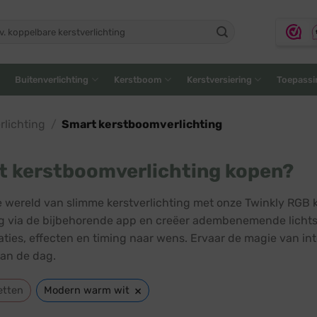
ken
:
Buitenverlichting
Kerstboom
Kerstversiering
Toepassi
lichting
/
Smart kerstboomverlichting
t kerstboomverlichting kopen?
e wereld van slimme kerstverlichting met onze Twinkly RGB k
 via de bijbehorende app en creëer adembenemende lichtsho
ties, effecten en timing naar wens. Ervaar de magie van int
an de dag.
×
etten
Modern warm wit