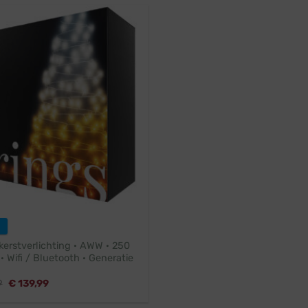
kerstverlichting · AWW · 250
· Wifi / Bluetooth · Generatie
Oorspronkelijke
Huidige
9
€
139,99
prijs
prijs
was:
is: