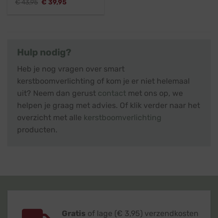
Oorspronkelijke
Huidige
€
43,95
€
39,95
€ 8,95.
€ 7,95.
prijs
prijs
was:
is:
€ 43,95.
€ 39,95.
Hulp nodig?
Heb je nog vragen over smart
kerstboomverlichting of kom je er niet helemaal
uit? Neem dan gerust
contact
met ons op, we
helpen je graag met advies. Of klik verder naar het
overzicht met alle
kerstboomverlichting
producten.
Gratis
of lage (€ 3,95) verzendkosten