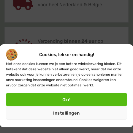
voor heel Nederland & België
Verzending
binnen 24 uur
op
werkdagen (maandag t/m vrijdag)
Cookies, lekker en handig!
Met onze cookies kunnen we je een betere winkelervaring bieden. Dit
betekent dat deze website niet alleen goed werkt, maar dat we onze
website ook voor je kunnen verbeteren en je op een anonieme manier
onze marketing inspanningen ondersteund. Cookies weigeren kan
ervoor zorgen dat onze website niet optimaal werkt.
Klanten geven ons een 9,4
op basis van
+14.800
beoordelingen
Oké
Instellingen