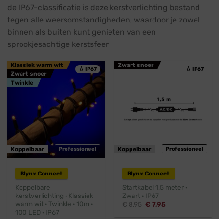
de IP67-classificatie is deze kerstverlichting bestand
tegen alle weersomstandigheden, waardoor je zowel
binnen als buiten kunt genieten van een
sprookjesachtige kerstsfeer.
Klassiek warm wit
Zwart snoer
💧 IP67
💧 IP67
Zwart snoer
Twinkle
Koppelbaar
Professioneel
Koppelbaar
Professioneel
Blynx Connect
Blynx Connect
Koppelbare
Startkabel 1,5 meter ·
kerstverlichting · Klassiek
Zwart · IP67
warm wit · Twinkle · 10m ·
Oorspronkelijke
Huidige
€
8,95
€
7,95
prijs
prijs
100 LED · IP67
was:
is: