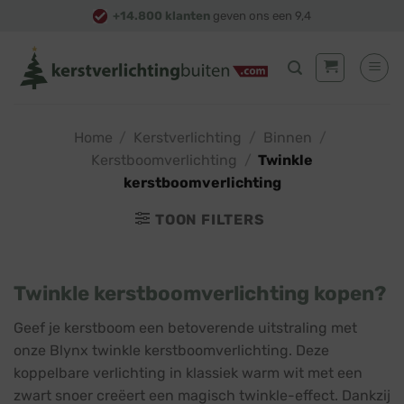
Skip
+14.800 klanten
geven ons een 9,4
to
content
Home
/
Kerstverlichting
/
Binnen
/
Kerstboomverlichting
/
Twinkle
kerstboomverlichting
TOON FILTERS
Twinkle kerstboomverlichting kopen?
Geef je kerstboom een betoverende uitstraling met
onze Blynx twinkle kerstboomverlichting. Deze
koppelbare verlichting in klassiek warm wit met een
zwart snoer creëert een magisch twinkle-effect. Dankzij