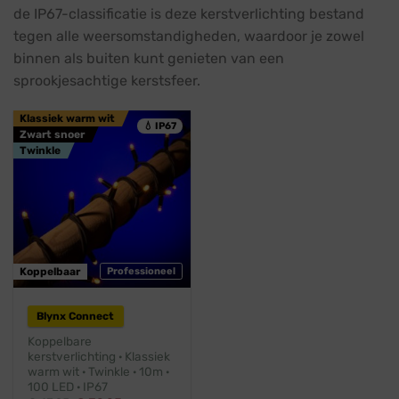
de IP67-classificatie is deze kerstverlichting bestand
tegen alle weersomstandigheden, waardoor je zowel
binnen als buiten kunt genieten van een
sprookjesachtige kerstsfeer.
Klassiek warm wit
💧 IP67
Zwart snoer
Twinkle
Koppelbaar
Professioneel
Blynx Connect
Koppelbare
kerstverlichting · Klassiek
warm wit · Twinkle · 10m ·
100 LED · IP67