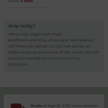
Oorspronkelijke
Huidige
€
43,95
€
39,95
prijs
prijs
was:
is:
€ 43,95.
€ 39,95.
Hulp nodig?
Heb je nog vragen over smart
kerstboomverlichting of kom je er niet helemaal
uit? Neem dan gerust
contact
met ons op, we
helpen je graag met advies. Of klik verder naar het
overzicht met alle
kerstboomverlichting
producten.
Gratis
of lage (€ 3,95) verzendkosten