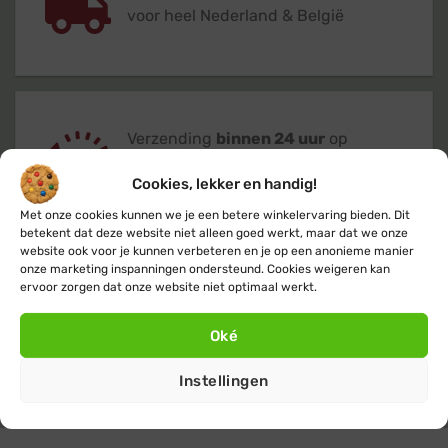
voor heel Nederland & België
Verzending
binnen 24 uur
op
werkdagen (maandag t/m vrijdag)
Cookies, lekker en handig!
Met onze cookies kunnen we je een betere winkelervaring bieden. Dit
betekent dat deze website niet alleen goed werkt, maar dat we onze
website ook voor je kunnen verbeteren en je op een anonieme manier
onze marketing inspanningen ondersteund. Cookies weigeren kan
ervoor zorgen dat onze website niet optimaal werkt.
Klanten geven ons een 9,4
op basis van
+14.800
beoordelingen
Oké
Instellingen