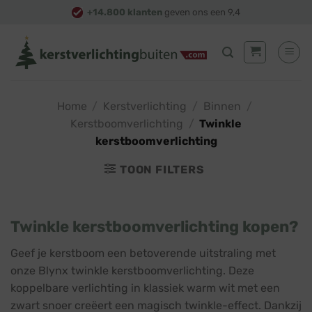
Skip
+14.800 klanten
geven ons een 9,4
to
content
Home
/
Kerstverlichting
/
Binnen
/
Kerstboomverlichting
/
Twinkle
kerstboomverlichting
TOON FILTERS
Twinkle kerstboomverlichting kopen?
Geef je kerstboom een betoverende uitstraling met
onze Blynx twinkle kerstboomverlichting. Deze
koppelbare verlichting in klassiek warm wit met een
zwart snoer creëert een magisch twinkle-effect. Dankzij