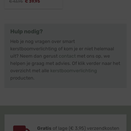
Oorspronkelijke
Huidige
€
43,95
€
39,95
prijs
prijs
was:
is:
€ 43,95.
€ 39,95.
Hulp nodig?
Heb je nog vragen over smart
kerstboomverlichting of kom je er niet helemaal
uit? Neem dan gerust
contact
met ons op, we
helpen je graag met advies. Of klik verder naar het
overzicht met alle
kerstboomverlichting
producten.
Gratis
of lage (€ 3,95) verzendkosten