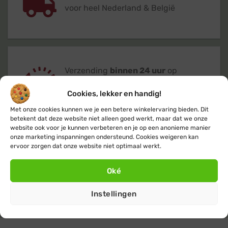
voor heel Nederland & België
Verzending
binnen 24 uur
op
werkdagen (maandag t/m vrijdag)
Cookies, lekker en handig!
Met onze cookies kunnen we je een betere winkelervaring bieden. Dit
betekent dat deze website niet alleen goed werkt, maar dat we onze
website ook voor je kunnen verbeteren en je op een anonieme manier
onze marketing inspanningen ondersteund. Cookies weigeren kan
ervoor zorgen dat onze website niet optimaal werkt.
Klanten geven ons een 9,4
op basis van
+14.800
beoordelingen
Oké
Instellingen