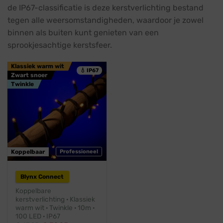
de IP67-classificatie is deze kerstverlichting bestand
tegen alle weersomstandigheden, waardoor je zowel
binnen als buiten kunt genieten van een
sprookjesachtige kerstsfeer.
Klassiek warm wit
💧 IP67
Zwart snoer
Twinkle
Koppelbaar
Professioneel
Blynx Connect
Koppelbare
kerstverlichting · Klassiek
warm wit · Twinkle · 10m ·
100 LED · IP67