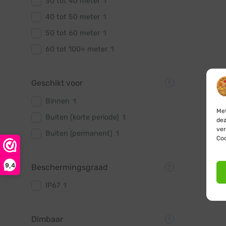
30 tot 40 meter
1
40 tot 50 meter
1
50 tot 60 meter
1
60 tot 100+ meter
1
Geschikt voor
Binnen
1
Met
Buiten (korte periode)
1
dez
ver
Buiten (permanent)
1
Coo
9,4
Beschermingsgraad
IP67
1
Dimbaar