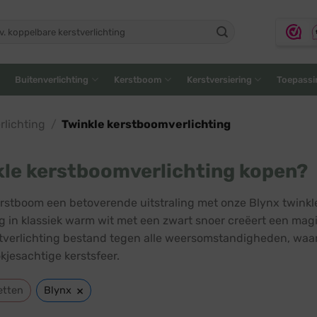
ken
:
Buitenverlichting
Kerstboom
Kerstversiering
Toepassi
lichting
/
Twinkle kerstboomverlichting
le kerstboomverlichting kopen?
erstboom een betoverende uitstraling met onze Blynx twinkl
ng in klassiek warm wit met een zwart snoer creëert een magis
tverlichting bestand tegen alle weersomstandigheden, waar
kjesachtige kerstsfeer.
×
etten
Blynx