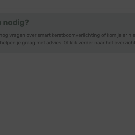
€ 43,95.
€ 39,95.
p nodig?
 nog vragen over smart kerstboomverlichting of kom je er n
helpen je graag met advies. Of klik verder naar het overzich