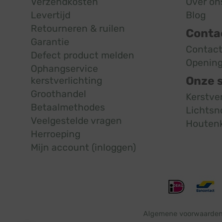
Verzendkosten
Over on
Levertijd
Blog
Retourneren & ruilen
Conta
Garantie
Contac
Defect product melden
Opening
Ophangservice
Onze 
kerstverlichting
Groothandel
Kerstve
Betaalmethodes
Lichtsn
Veelgestelde vragen
Houten
Herroeping
Mijn account (inloggen)
Algemene voorwaarde