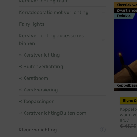
Kerstverlichting raam
Klassiek w
Zwart snoe
Kerstdecoratie met verlichting
Twinkle
Fairy lights
Kerstverlichting accessoires
binnen
« Kerstverlichting
« Buitenverlichting
« Kerstboom
Koppelbaa
« Kerstversiering
« Toepassingen
Blynx 
Koppelba
« KerstverlichtingBuiten.com
warm wit
IP67
€
43,95
Kleur verlichting