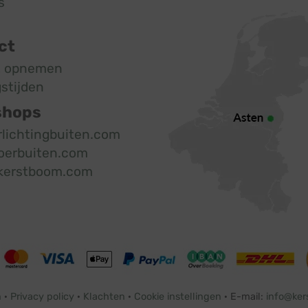
s
ct
t opnemen
stijden
shops
rlichtingbuiten.com
oerbuiten.com
kerstboom.com
n
·
Privacy policy
·
Klachten
·
Cookie instellingen
· E-mail:
info@ker