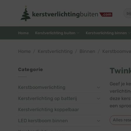
Skip
to
Zoe
naar
content
Home
Kerstverlichting buiten
Kerstverlichting binnen
Home
/
Kerstverlichting
/
Binnen
/
Kerstboomver
Twink
Categorie
Geef je k
Kerstboomverlichting
verlichti
Kerstverlichting op batterij
deze kers
een sproo
Kerstverlichting koppelbaar
Alles res
LED kerstboom binnen