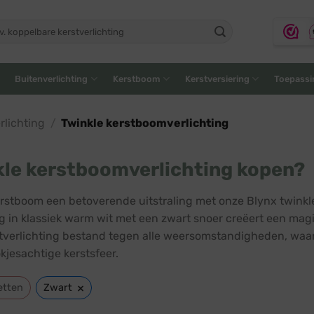
ken
:
Buitenverlichting
Kerstboom
Kerstversiering
Toepassi
lichting
/
Twinkle kerstboomverlichting
le kerstboomverlichting kopen?
erstboom een betoverende uitstraling met onze Blynx twinkl
ng in klassiek warm wit met een zwart snoer creëert een magis
tverlichting bestand tegen alle weersomstandigheden, waar
kjesachtige kerstsfeer.
×
etten
Zwart