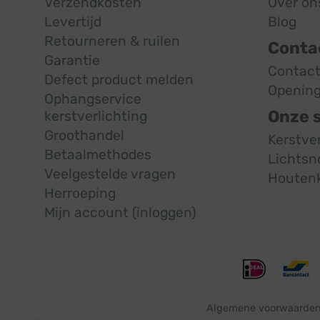
Verzendkosten
Over on
Levertijd
Blog
Retourneren & ruilen
Conta
Garantie
Contac
Defect product melden
Opening
Ophangservice
Onze 
kerstverlichting
Groothandel
Kerstve
Betaalmethodes
Lichtsn
Veelgestelde vragen
Houten
Herroeping
Mijn account (inloggen)
Algemene voorwaarde