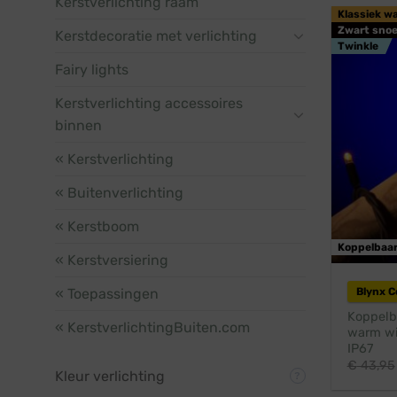
Kerstverlichting raam
Klassiek w
Zwart snoe
Kerstdecoratie met verlichting
Twinkle
Fairy lights
Kerstverlichting accessoires
binnen
« Kerstverlichting
« Buitenverlichting
« Kerstboom
Koppelbaa
« Kerstversiering
« Toepassingen
Blynx 
Koppelba
« KerstverlichtingBuiten.com
warm wit
IP67
€
43,95
Kleur verlichting