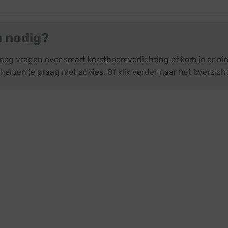
€ 43,95.
€ 39,95.
p nodig?
 nog vragen over smart kerstboomverlichting of kom je er n
helpen je graag met advies. Of klik verder naar het overzich