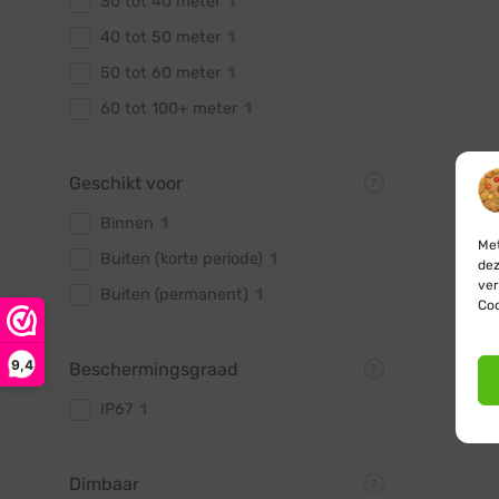
30 tot 40 meter
1
40 tot 50 meter
1
50 tot 60 meter
1
60 tot 100+ meter
1
Geschikt voor
Binnen
1
Met
Buiten (korte periode)
1
dez
ver
Buiten (permanent)
1
Coo
9,4
Beschermingsgraad
IP67
1
Dimbaar