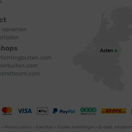
s
ct
t opnemen
stijden
shops
rlichtingbuiten.com
oerbuiten.com
kerstboom.com
n
·
Privacy policy
·
Klachten
·
Cookie instellingen
· E-mail:
info@ker