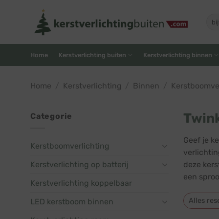
Skip
to
Zoe
naar
content
Home
Kerstverlichting buiten
Kerstverlichting binnen
Home
/
Kerstverlichting
/
Binnen
/
Kerstboomver
Twink
Categorie
Geef je k
Kerstboomverlichting
verlichti
Kerstverlichting op batterij
deze kers
een sproo
Kerstverlichting koppelbaar
Alles res
LED kerstboom binnen